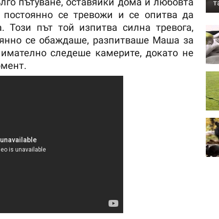
ълго пътуване, оставяйки дома и любовта
т
й постоянно се тревожи и се опитва да
. Този път той изпитва силна тревога,
оянно се обаждаше, разпитваше Маша за
нимателно следеше камерите, докато не
омент.