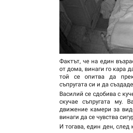
Фактът, че на един възра
от дома, винаги го кара д
той се опитва да пре
съпругата си и да създад
Василий се сдобива с куче
скучае съпругата му. 
движение камери за вид
винаги да се чувства сигу
И тогава, един ден, след