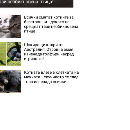
ази необикновена птица!
Всички смятат котките за
безстрашни… докато не
срещнат тази необикновена
птица!
Шокиращи кадри от
Австралия: Отровна змия
изненада голфъри насред
игрището!
Котката влезе в клетката на
мечката… случилото се след
това изненада всички