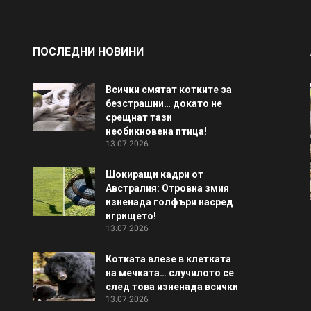
ПОСЛЕДНИ НОВИНИ
Всички смятат котките за
безстрашни… докато не
срещнат тази
необикновена птица!
13.07.2026
Шокиращи кадри от
Австралия: Отровна змия
изненада голфъри насред
игрището!
13.07.2026
Котката влезе в клетката
на мечката… случилото се
след това изненада всички
13.07.2026