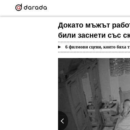
Докато мъжът работ
били заснети със с
6 филмови сцени, които бяха 