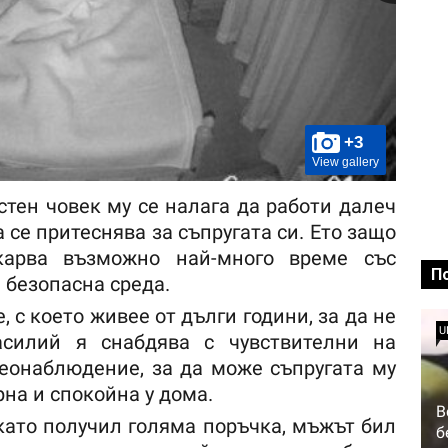
+3
View gallery
стен човек му се налага да работи далеч
а се притеснява за съпругата си. Ето защо
карва възможно най-много време със
П
е безопасна среда.
, с което живее от дълги години, за да не
U
Василий я снабдява с чувствителни на
еонаблюдение, за да може съпругата му
рна и спокойна у дома.
В
 като получил голяма поръчка, мъжът бил
б