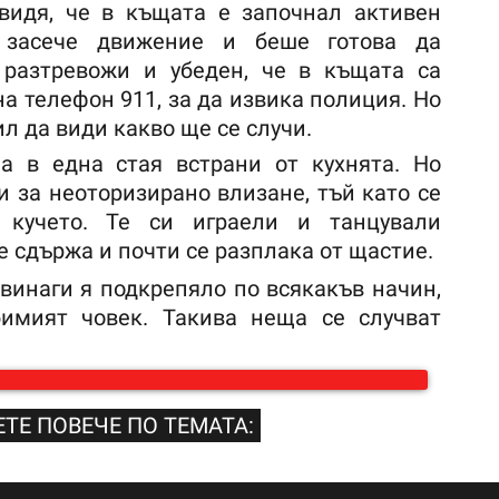
видя, че в къщата е започнал активен
а засече движение и беше готова да
 разтревожи и убеден, че в къщата са
на телефон 911, за да извика полиция. Но
л да види какво ще се случи.
а в една стая встрани от кухнята. Но
 за неоторизирано влизане, тъй като се
кучето. Те си играели и танцували
е сдържа и почти се разплака от щастие.
 винаги я подкрепяло по всякакъв начин,
имият човек. Такива неща се случват
ТЕ ПОВЕЧЕ ПО ТЕМАТА: