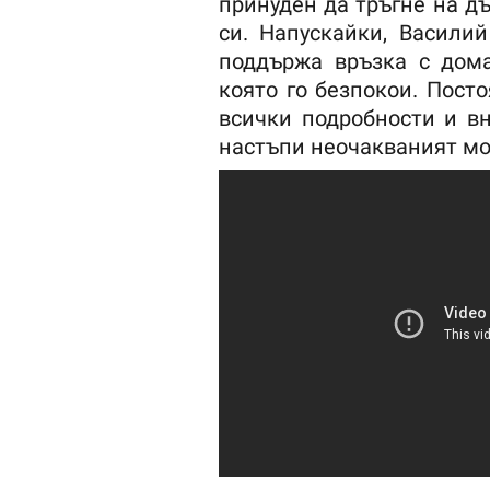
принуден да тръгне на д
си. Напускайки, Васили
поддържа връзка с дома
която го безпокои. Пост
всички подробности и в
настъпи неочакваният м