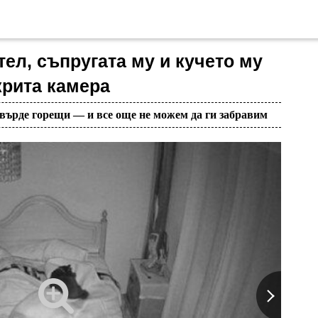
ел, съпругата му и кучето му
крита камера
твърде горещи — и все още не можем да ги забравим