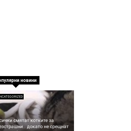
опулярни новини
NCATEGORIZED
сички смятат котките за
езстрашни… докато не срещнат