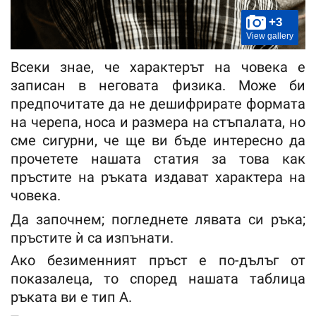
+3
View gallery
Всеки знае, че характерът на човека е
записан в неговата физика. Може би
предпочитате да не дешифрирате формата
на черепа, носа и размера на стъпалата, но
сме сигурни, че ще ви бъде интересно да
прочетете нашата статия за това как
пръстите на ръката издават характера на
човека.
Да започнем; погледнете лявата си ръка;
пръстите ѝ са изпънати.
Ако безименният пръст е по-дълъг от
показалеца, то според нашата таблица
ръката ви е тип А.