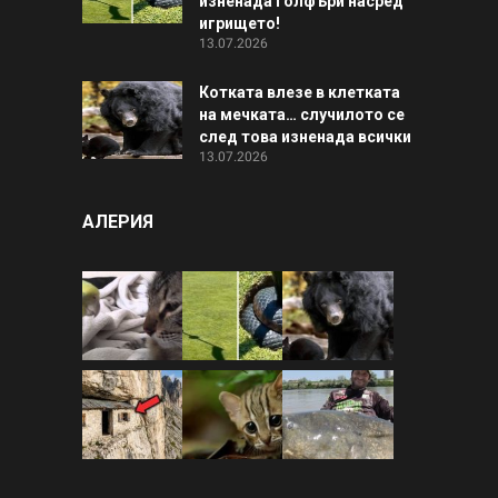
изненада голфъри насред
игрището!
13.07.2026
Котката влезе в клетката
на мечката… случилото се
след това изненада всички
13.07.2026
АЛЕРИЯ