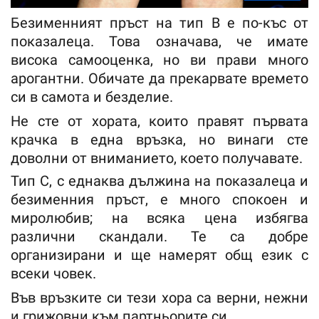
Безименният пръст на тип В е по-къс от
показалеца. Това означава, че имате
висока самооценка, но ви прави много
арогантни. Обичате да прекарвате времето
си в самота и безделие.
Не сте от хората, които правят първата
крачка в една връзка, но винаги сте
доволни от вниманието, което получавате.
Тип С, с еднаква дължина на показалеца и
безименния пръст, е много спокоен и
миролюбив; на всяка цена избягва
различни скандали. Те са добре
организирани и ще намерят общ език с
всеки човек.
Във връзките си тези хора са верни, нежни
и грижовни към партньорите си.