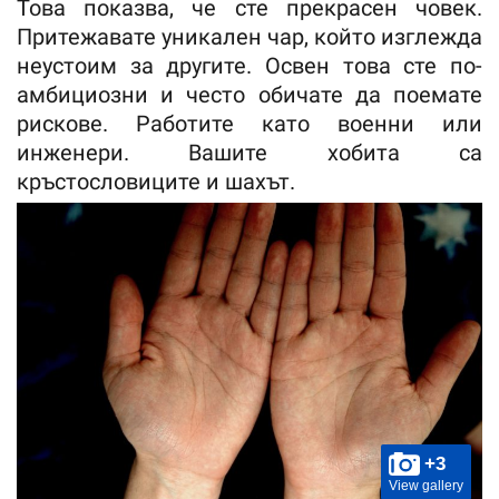
Това показва, че сте прекрасен човек.
Притежавате уникален чар, който изглежда
неустоим за другите. Освен това сте по-
амбициозни и често обичате да поемате
рискове. Работите като военни или
инженери. Вашите хобита са
кръстословиците и шахът.
+3
View gallery