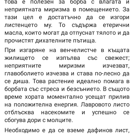
това е полезен за борба с влагата и
неприятната миризма в помещението. За
тази цел е достатъчно да се изгори
листенцето му. То съдържа етерични
масла, които могат да отпуснат тялото и да
прочистят дихателните пътища.
При изгаряне на венчелистче в къщата
жилището се изпълва със свежест;
неприятните миризми изчезват,
главоболието изчезва и става по-лесно да
се диша. Това растение идеално помага в
борбата със стреса и безсънието. В същото
време хората моментално усещат прилив
на положителна енергия. Лавровото листо
отблъсква насекомите и успешно се
сбогува дори с молците.
Необходимо е да се вземе дафинов лист,