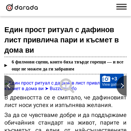
Един прост ритуал с дафинов
лист привлича пари и късмет в
дома ви
6 филмови сцени, които бяха твърде горещи — и все
още не можем да ги забравим
+3
View gallery
В древността се е смятало, че дафиновият
лист носи успех и изпълнява желания.
За да се чувстваме добре и да поддържаме
обичайния стандарт на живот, парите и
късметът са едни от най-съществените