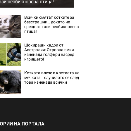
ази необикновена птица!
Всички смятат котките за
безстрашни… докато не
срещнат тази необикновена
птица!
Шокиращи кадри от
Австралия: Отровна змия
изненада голфъри насред
игрището!
Котката влезе в клетката на
мечката… случилото се след
това изненада всички
ГОРИИ НА ПОРТАЛА