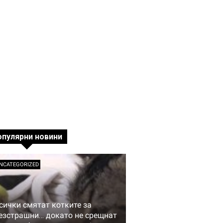
опулярни новини
NCATEGORIZED
сички смятат котките за
езстрашни… докато не срещнат