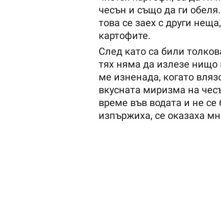
чесън и също да ги обеля
това се заех с други нещ
картофите.
След като са били толкова
тях няма да излезе нищо 
ме изненада, когато вляз
вкусната миризма на чес
време във водата и не се 
изпържиха, се оказаха мн