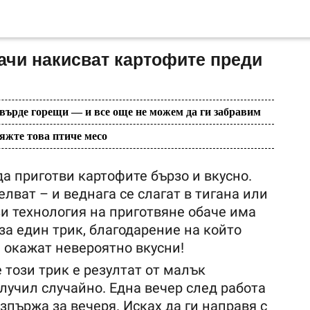
ачи накисват картофите преди
твърде горещи — и все още не можем да ги забравим
яжте това птиче месо
да приготви картофите бързо и вкусно.
елват – и веднага се слагат в тигана или
и технология на приготвяне обаче има
а един трик, благодарение на който
 окажат невероятно вкусни!
е този трик е резултат от малък
случил случайно. Една вечер след работа
изпържа за вечеря. Исках да ги направя с