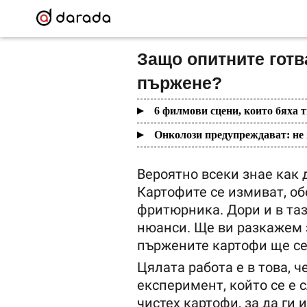
Защо опитните готв
пържене?
6 филмови сцени, които бяха 
Онколози предупреждават: не 
Вероятно всеки знае как 
Картофите се измиват, об
фритюрника. Дори и в таз
нюанси. Ще ви разкажем з
пържените картофи ще се
Цялата работа е в това, ч
експеримент, който се е 
чистех картофи, за да ги 