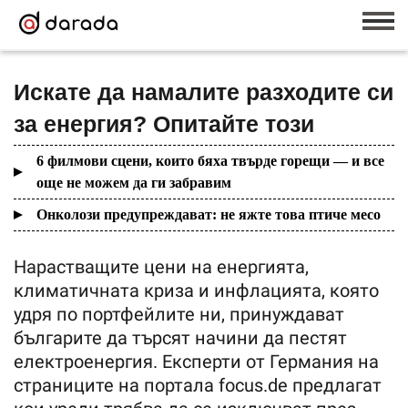
Искате да намалите разходите си
за енергия? Опитайте този
6 филмови сцени, които бяха твърде горещи — и все
още не можем да ги забравим
Онколози предупреждават: не яжте това птиче месо
Нарастващите цени на енергията,
климатичната криза и инфлацията, която
удря по портфейлите ни, принуждават
българите да търсят начини да пестят
електроенергия. Експерти от Германия на
страниците на портала focus.de предлагат