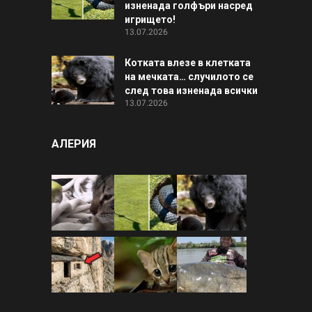
изненада голфъри насред
игрището!
13.07.2026
Котката влезе в клетката
на мечката… случилото се
след това изненада всички
13.07.2026
АЛЕРИЯ