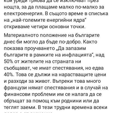
кои уреди трябва да се изключват през
нощта, за да плащаме малко по-малко за
електроенергия. В същото време в списъка
на „най-големите енергийни ядра“
откриваме четири основни точки.
Материалното положение на българите
днес би могло да бъде по-добро. Както
показва проучването „Да запазим
българите в рамките на инфлацията“, над
50% от жителите на страната ни
съобщават, че имат спестявания, но едва
40%. Това се дължи на нарастващите цени
и разходи за живот. Въпреки това много
французи нямат спестявания и в случай на
финансови проблеми им се налага да се
обръщат за помощ към роднини или да
теглят заеми. В тези трудни времена всеки