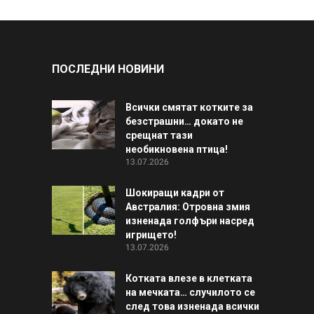
ПОСЛЕДНИ НОВИНИ
Всички смятат котките за
безстрашни… докато не
срещнат тази
необикновена птица!
13.07.2026
Шокиращи кадри от
Австралия: Отровна змия
изненада голфъри насред
игрището!
13.07.2026
Котката влезе в клетката
на мечката… случилото се
след това изненада всички