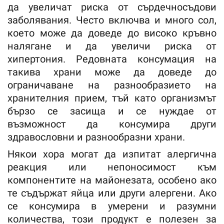
да увеличат риска от сърдечносъдови
заболявания. Често включва и много сол,
което може да доведе до високо кръвно
налягане и да увеличи риска от
хипертония. Редовната консумация на
такива храни може да доведе до
ограничаване на разнообразието на
хранителния прием, тъй като организмът
бързо се засища и се нуждае от
възможност да консумира други
здравословни и разнообразни храни.
Някои хора могат да изпитат алергична
реакция или непоносимост към
компонентите на майонезата, особено ако
те съдържат яйца или други алергени. Ако
се консумира в умерени и разумни
количества, този продукт е полезен за