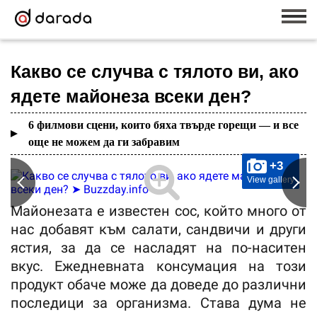
Какво се случва с тялото ви, ако
ядете майонеза всеки ден?
6 филмови сцени, които бяха твърде горещи — и все
още не можем да ги забравим
+3
View gallery
Майонезата е известен сос, който много от
нас добавят към салати, сандвичи и други
ястия, за да се насладят на по-наситен
вкус. Ежедневната консумация на този
продукт обаче може да доведе до различни
последици за организма. Става дума не