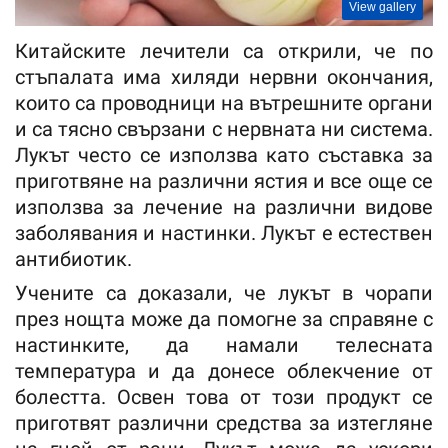
View gallery
Китайските лечители са открили, че по
стъпалата има хиляди нервни окончания,
които са проводници на вътрешните органи
и са тясно свързани с нервната ни система.
Лукът често се използва като съставка за
приготвяне на различни ястия и все още се
използва за лечение на различни видове
заболявания и настинки. Лукът е естествен
антибиотик.
Учените са доказали, че лукът в чорапи
през нощта може да помогне за справяне с
настинките, да намали телесната
температура и да донесе облекчение от
болестта. Освен това от този продукт се
приготвят различни средства за изтегляне