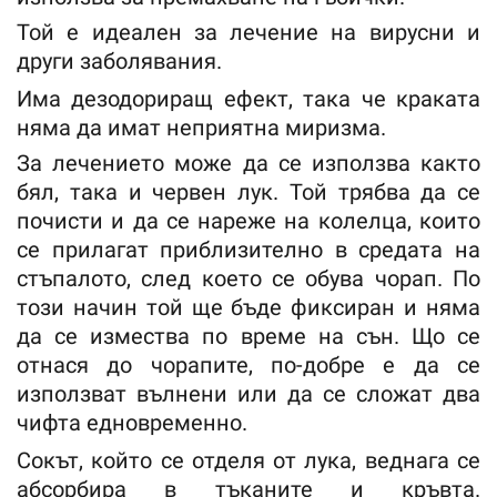
Той е идеален за лечение на вирусни и
други заболявания.
Има дезодориращ ефект, така че краката
няма да имат неприятна миризма.
За лечението може да се използва както
бял, така и червен лук. Той трябва да се
почисти и да се нареже на колелца, които
се прилагат приблизително в средата на
стъпалото, след което се обува чорап. По
този начин той ще бъде фиксиран и няма
да се измества по време на сън. Що се
отнася до чорапите, по-добре е да се
използват вълнени или да се сложат два
чифта едновременно.
Сокът, който се отделя от лука, веднага се
абсорбира в тъканите и кръвта.