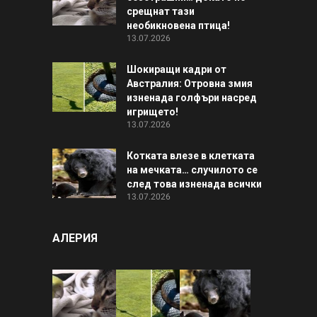
срещнат тази
необикновена птица!
13.07.2026
Шокиращи кадри от
Австралия: Отровна змия
изненада голфъри насред
игрището!
13.07.2026
Котката влезе в клетката
на мечката… случилото се
след това изненада всички
13.07.2026
АЛЕРИЯ