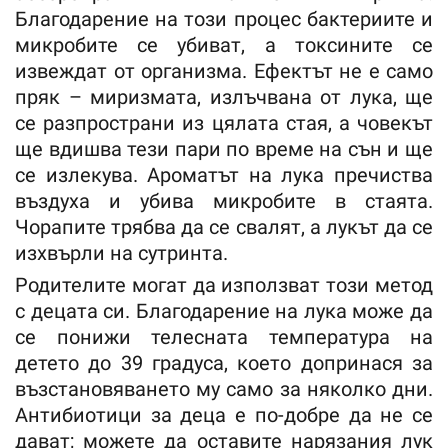
Благодарение на този процес бактериите и
микробите се убиват, а токсините се
извеждат от организма. Ефектът не е само
пряк – миризмата, излъчвана от лука, ще
се разпространи из цялата стая, а човекът
ще вдишва тези пари по време на сън и ще
се излекува. Ароматът на лука пречиства
въздуха и убива микробите в стаята.
Чорапите трябва да се свалят, а лукът да се
изхвърли на сутринта.
Родителите могат да използват този метод
с децата си. Благодарение на лука може да
се понижи телесната температура на
детето до 39 градуса, което допринася за
възстановяването му само за няколко дни.
Антибиотици за деца е по-добре да не се
дават; можете да оставите нарязания лук