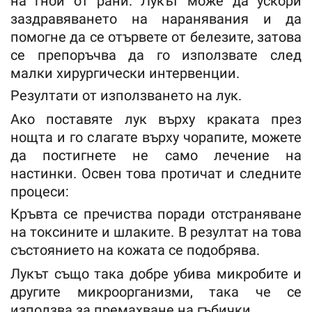
на гной от рани. Лукът може да ускори
заздравяването на наранявания и да
помогне да се отървете от белезите, затова
се препоръчва да го използвате след
малки хирургически интервенции.
Резултати от използването на лук.
Ако поставяте лук върху краката през
нощта и го слагате върху чорапите, можете
да постигнете не само лечение на
настинки. Освен това протичат и следните
процеси:
Кръвта се пречиства поради отстраняване
на токсините и шлаките. В резултат на това
състоянието на кожата се подобрява.
Лукът също така добре убива микробите и
другите микроорганизми, така че се
използва за премахване на гъбички.