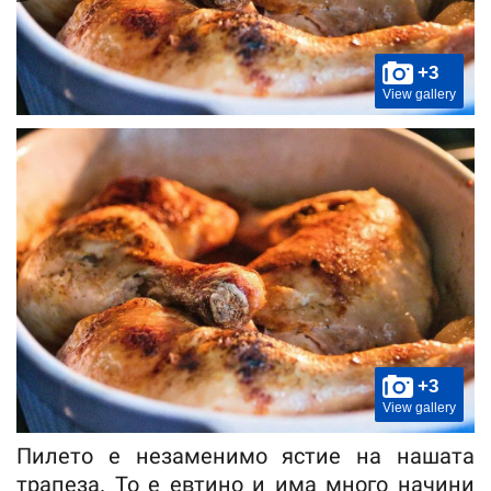
+3
View gallery
+3
View gallery
Пилето е незаменимо ястие на нашата
трапеза. То е евтино и има много начини