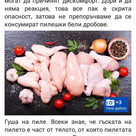
могат да причинят дискомфорт. Дори и да
няма реакция, това все пак е скрита
опасност, затова не препоръчваме да се
консумират пилешки бели дробове.
+3
View gallery
Гуша на пиле. Всеки знае, че гъската на
пилето е част от тялото, от която пилетата