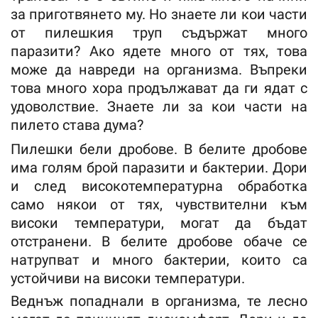
за приготвянето му. Но знаете ли кои части
от пилешкия труп съдържат много
паразити? Ако ядете много от тях, това
може да навреди на организма. Въпреки
това много хора продължават да ги ядат с
удоволствие. Знаете ли за кои части на
пилето става дума?
Пилешки бели дробове. В белите дробове
има голям брой паразити и бактерии. Дори
и след високотемпературна обработка
само някои от тях, чувствителни към
високи температури, могат да бъдат
отстранени. В белите дробове обаче се
натрупват и много бактерии, които са
устойчиви на високи температури.
Веднъж попаднали в организма, те лесно