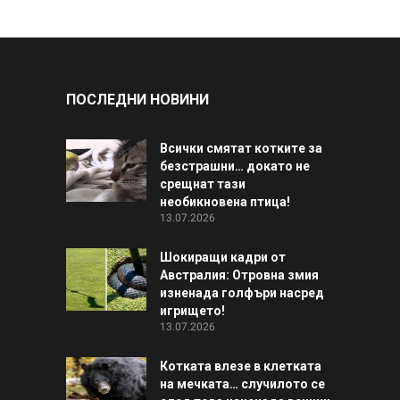
ПОСЛЕДНИ НОВИНИ
Всички смятат котките за
безстрашни… докато не
срещнат тази
необикновена птица!
13.07.2026
Шокиращи кадри от
Австралия: Отровна змия
изненада голфъри насред
игрището!
13.07.2026
Котката влезе в клетката
на мечката… случилото се