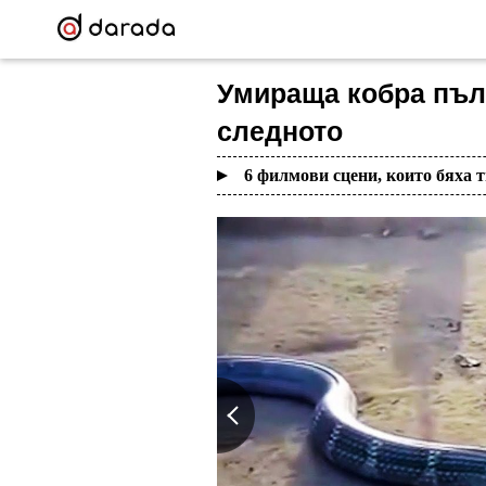
Умираща кобра пълз
следното
6 филмови сцени, които бяха 