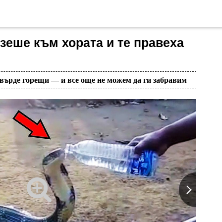
еше към хората и те правеха
твърде горещи — и все още не можем да ги забравим