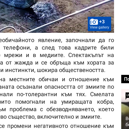
+3
View gallery
еобичайното явление, започнали да го
 телефони, а след това кадрите били
е мрежи и в медиите. Спектакълът на
ра от жажда и се обръща към хората за
и инстинкти, шокира обществеността.
на местните обичаи и отношение към
П
аната осъзнали опасността от змиите по
нали по-толерантни към тях. Смелата
U
оито помогнали на умиращата кобра,
ъм проблема с обезводняването, което
иво същество, включително и змиите.
В
б
 се промени негативното отношение към