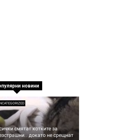
опулярни новини
NCATEGORIZED
сички смятат котките за
езстрашни… докато не срещнат