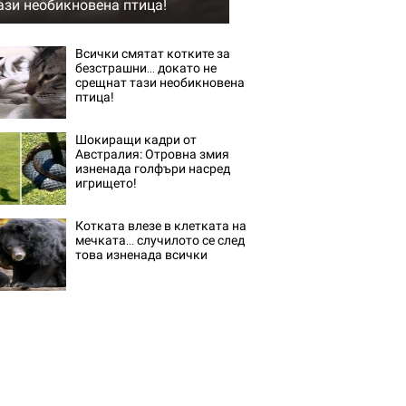
ази необикновена птица!
Всички смятат котките за
безстрашни… докато не
срещнат тази необикновена
птица!
Шокиращи кадри от
Австралия: Отровна змия
изненада голфъри насред
игрището!
Котката влезе в клетката на
мечката… случилото се след
това изненада всички