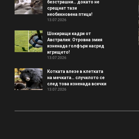
безстрашни… докато не
срещнат тази
необикновена птица!
13.07.2026
Шокиращи кадри от
Австралия: Отровна змия
изненада голфъри насред
игрището!
13.07.2026
Котката влезе в клетката
на мечката… случилото се
след това изненада всички
13.07.2026