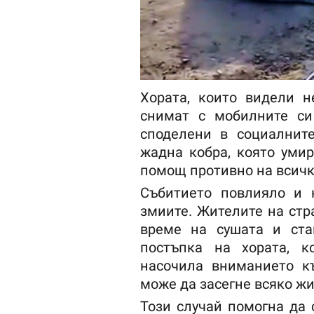
Хората, които видели н
снимат с мобилните си
споделени в социалнит
жадна кобра, която уми
помощ противно на всичк
Събитието повлияло и 
змиите. Жителите на стр
време на сушата и ста
постъпка на хората, к
насочила вниманието к
може да засегне всяко ж
Този случай помогна да