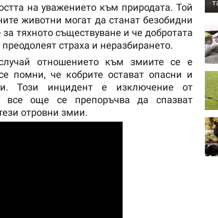
т
остта на уважението към природата. Той
сните животни могат да станат безобидни
 за тяхното съществуване и че добротата
 преодолеят страха и неразбирането.
случай отношението към змиите се е
се помни, че кобрите остават опасни и
ни. Този инцидент е изключение от
а все още се препоръчва да спазват
тези отровни змии.