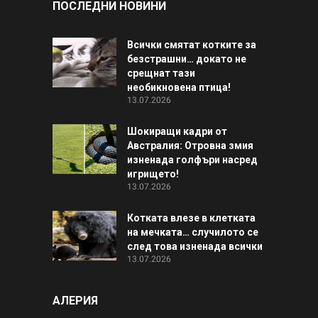
ПОСЛЕДНИ НОВИНИ
Всички смятат котките за
безстрашни… докато не
срещнат тази
необикновена птица!
13.07.2026
Шокиращи кадри от
Австралия: Отровна змия
изненада голфъри насред
игрището!
13.07.2026
Котката влезе в клетката
на мечката… случилото се
след това изненада всички
13.07.2026
АЛЕРИЯ