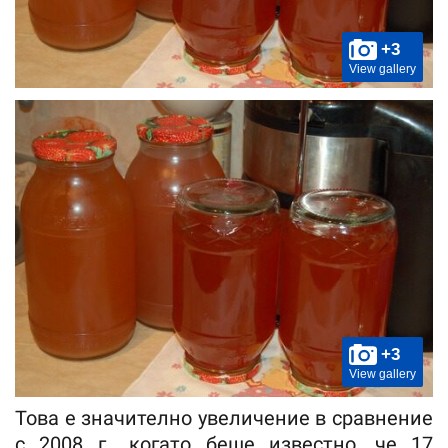
+3
View gallery
+3
View gallery
Това е значително увеличение в сравнение
с 2008 г., когато беше известно, че 17