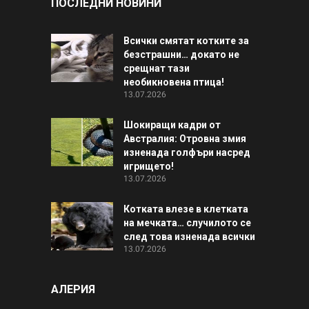
ПОСЛЕДНИ НОВИНИ
Всички смятат котките за
безстрашни… докато не
срещнат тази
необикновена птица!
13.07.2026
Шокиращи кадри от
Австралия: Отровна змия
изненада голфъри насред
игрището!
13.07.2026
Котката влезе в клетката
на мечката… случилото се
след това изненада всички
13.07.2026
АЛЕРИЯ