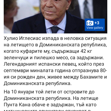
+3
View gallery
Хулио Иглесиас изпада в неловка ситуация
на летището в Доминиканската република,
когато куфарите му, съдържащи 42 кг
зеленчуци и пилешко месо, са задържани.
Легендарният испански певец, който през
септември миналата година отпразнува 80-
ия си рожден ден, живее между Бахамите и
Доминиканската република.
На 10 януари той лети от островите до
Доминиканската република. На летище
Пунта Кана обаче е задържан, тъй като
митническите служители откриват в