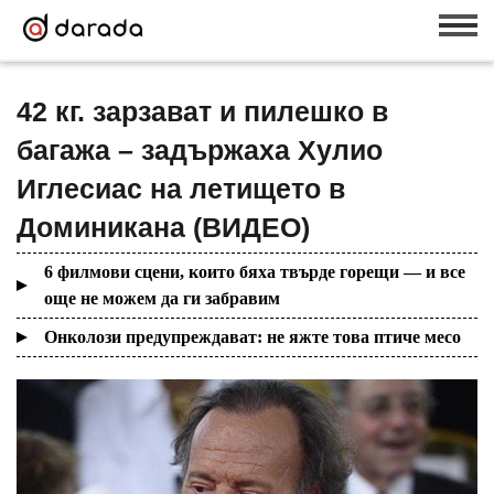
42 кг. зарзават и пилешко в
багажа – задържаха Хулио
Иглесиас на летището в
Доминикана (ВИДЕО)
6 филмови сцени, които бяха твърде горещи — и все
още не можем да ги забравим
Онколози предупреждават: не яжте това птиче месо