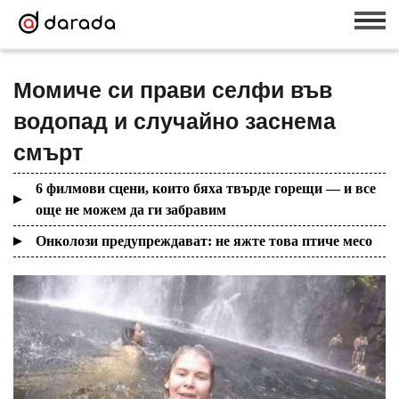
Момиче си прави селфи във
водопад и случайно заснема
смърт
6 филмови сцени, които бяха твърде горещи — и все
още не можем да ги забравим
Онколози предупреждават: не яжте това птиче месо