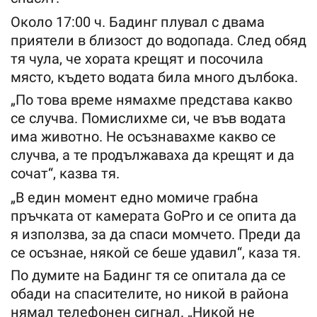
Около 17:00 ч. Бадинг плувал с двама
приятели в близост до водопада. След обяд
тя чула, че хората крещят и посочила
място, където водата била много дълбока.
„По това време нямахме представа какво
се случва. Помислихме си, че във водата
има животно. Не осъзнавахме какво се
случва, а те продължаваха да крещят и да
сочат“, казва тя.
„В един момент едно момиче грабна
пръчката от камерата GoPro и се опита да
я използва, за да спаси момчето. Преди да
се осъзнае, някой се беше удавил“, каза тя.
По думите на Бадинг тя се опитала да се
обади на спасителите, но никой в района
нямал телефонен сигнал. „Никой не