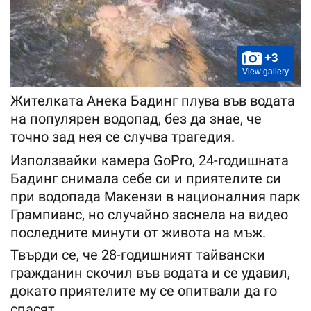
+3
View gallery
Жителката Анека Бадинг плува във водата
на популярен водопад, без да знае, че
точно зад нея се случва трагедия.
Използвайки камера GoPro, 24-годишната
Бадинг снимала себе си и приятелите си
при водопада Макензи в националния парк
Грампианс, но случайно заснела на видео
последните минути от живота на мъж.
Твърди се, че 28-годишният тайвански
гражданин скочил във водата и се удавил,
докато приятелите му се опитвали да го
спасят.