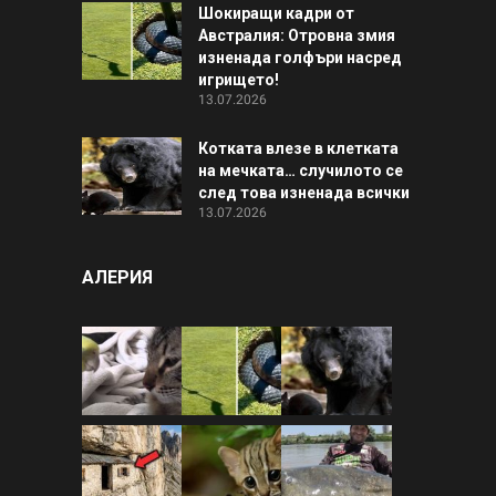
Шокиращи кадри от
Австралия: Отровна змия
изненада голфъри насред
игрището!
13.07.2026
Котката влезе в клетката
на мечката… случилото се
след това изненада всички
13.07.2026
АЛЕРИЯ