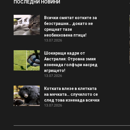
ПОСЛЕДНИ НОВИНИ
Всички смятат котките за
безстрашни… докато не
срещнат тази
необикновена птица!
13.07.2026
Шокиращи кадри от
Австралия: Отровна змия
изненада голфъри насред
игрището!
13.07.2026
Котката влезе в клетката
на мечката… случилото се
след това изненада всички
13.07.2026