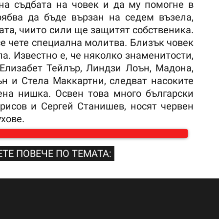
на съдбата на човек и да му помогне в
рябва да бъде вързан на седем възела,
та, чиито сили ще защитят собственика.
се чете специална молитва. Близък човек
а. Известно е, че няколко знаменитости,
Елизабет Тейлър, Линдзи Лоън, Мадона,
н и Стела Маккартни, следват насоките
ена нишка. Освен това много български
рисов и Сергей Станишев, носят червен
ухове.
ТЕ ПОВЕЧЕ ПО ТЕМАТА: