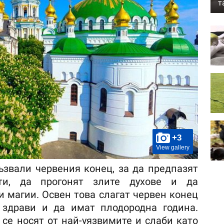
т
+3
View gallery
ъзвали червения конец, за да предпазят
ти, да прогонят злите духове и да
и магии. Освен това слагат червен конец
 здрави и да имат плодородна година.
 се носят от най-уязвимите и слаби като