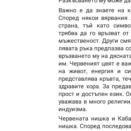
Разкъсването му може да 
Важно е да знаете на к
Според някои вярвания 
страна, тъй като симв
трябва да го връзват от
мъжественост. Други смя
лявата ръка предпазва со
връзването му на дяснат
им. Червеният цвят е ва
на живот, енергия и си
представлява кръвта, те
здравите хора. За преда
прост и достъпен език. О
уважава в много религии
индуизма.
Червената нишка и Каба
нишка. Според последова