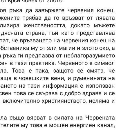
отърси човек от злото.
оя ръка да завържете червения конец.
жените трябва да го връзват от лявата
олизира женствеността, докато мъжете
 дясната страна, тъй като представлява
тат, че връзването на червения конец на
бственика му от зли магии и злото око, а
а ръка ги предпазва от неблагоразумието
жен в тази практика. Червеното е символ
ла. Това е така, защото се смята, че
чаща в човешките вени, и руменината на
ването на тази информация е използван
свен това се свързва с добро здраве и се
, включително християнството, исляма и
ла също вярват в силата на Червената
телите му това е мощен енергиен канал,