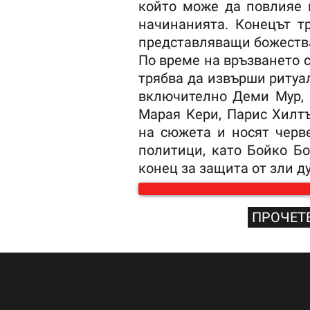
който може да повлияе 
начинанията. Конецът т
представляващи божества
По време на връзването 
трябва да извърши ритуал
включително Деми Мур, 
Марая Кери, Парис Хилтъ
на сюжета и носят черв
политици, като Бойко Бо
конец за защита от зли д
ПРОЧЕТЕ