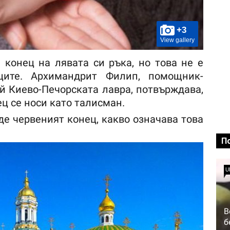
+3
View gallery
 конец на лявата си ръка, но това не е
ците. Архимандрит Филип, помощник-
й Киево-Печорската лавра, потвърждава,
ц се носи като талисман.
де червеният конец, какво означава това
П
U
В
б