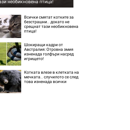
ази необикновена птица!
Всички смятат котките за
безстрашни… докато не
срещнат тази необикновена
птица!
Шокиращи кадри от
Австралия: Отровна змия
изненада голфъри насред
игрището!
Котката влезе в клетката на
мечката… случилото се след
това изненада всички