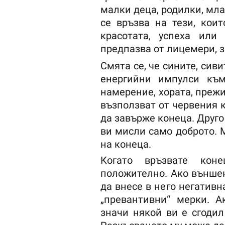
малки деца, родилки, мла
се връзва на тези, кои
красотата, успеха или
предпазва от лицемери, з
Смята се, че сините, сив
енергийни импулси към
намерение, хората, преж
възползват от червения 
да завърже конеца. Друго 
ви мисли само доброто. 
на конеца.
Когато връзвате кон
положително. Ако външен
да внесе в него негативн
„превантивни“ мерки. 
значи някой ви е сгодил