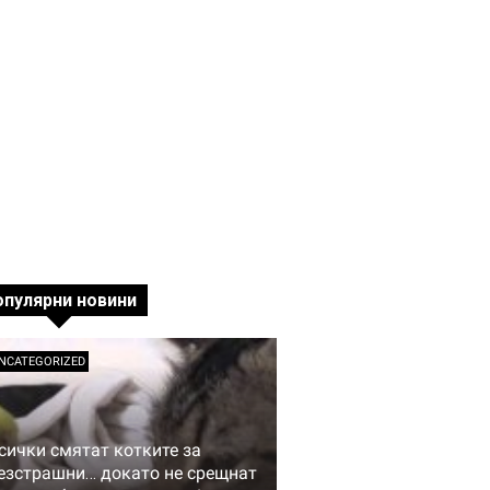
опулярни новини
NCATEGORIZED
сички смятат котките за
езстрашни… докато не срещнат