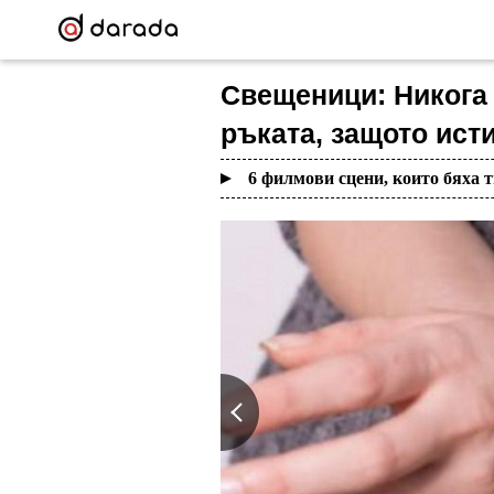
Свещеници: Никога 
ръката, защото ист
6 филмови сцени, които бяха 