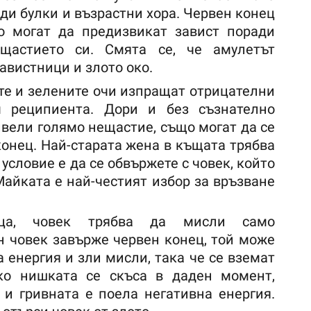
ди булки и възрастни хора. Червен конец
то могат да предизвикат завист поради
 щастието си. Смята се, че амулетът
авистници и злото око.
ите и зелените очи изпращат отрицателни
 реципиента. Дори и без съзнателно
ивели голямо нещастие, също могат да се
конец. Най-старата жена в къщата трябва
условие е да се обвържете с човек, който
Майката е най-честият избор за връзване
еца, човек трябва да мисли само
 човек завърже червен конец, той може
а енергия и зли мисли, така че се вземат
Ако нишката се скъса в даден момент,
 и гривната е поела негативна енергия.