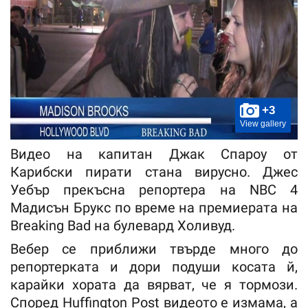
+3
View gallery
Видео на капитан Джак Спароу от
Карибски пирати стана вирусно. Джес
Уебър прекъсна репортера на NBC 4
Мадисън Брукс по време на премиерата на
Breaking Bad на булевард Холивуд.
Вебер се приближи твърде много до
репортерката и дори подуши косата й,
карайки хората да вярват, че я тормози.
Според Huffington Post видеото е измама, а