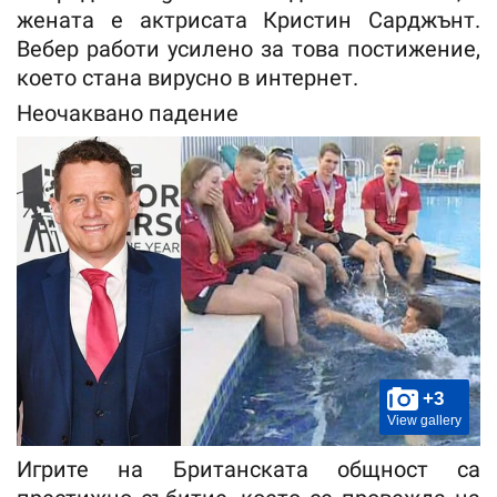
жената е актрисата Кристин Сарджънт.
Вебер работи усилено за това постижение,
което стана вирусно в интернет.
Неочаквано падение
+3
View gallery
Игрите на Британската общност са