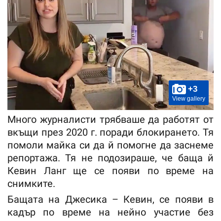
+3
View gallery
Много журналисти трябваше да работят от
вкъщи през 2020 г. поради блокирането. Тя
помоли майка си да й помогне да заснеме
репортажа. Тя не подозираше, че баща й
Кевин Ланг ще се появи по време на
снимките.
Бащата на Джесика – Кевин, се появи в
кадър по време на нейно участие без