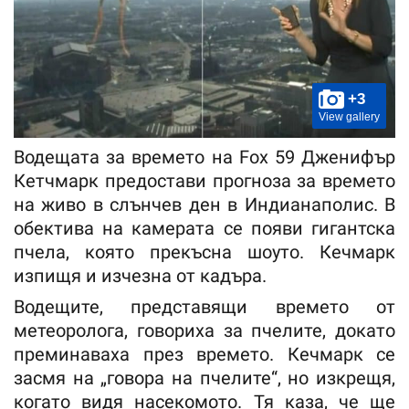
+3
View gallery
Водещата за времето на Fox 59 Дженифър
Кетчмарк предостави прогноза за времето
на живо в слънчев ден в Индианаполис. В
обектива на камерата се появи гигантска
пчела, която прекъсна шоуто. Кечмарк
изпищя и изчезна от кадъра.
Водещите, представящи времето от
метеоролога, говориха за пчелите, докато
преминаваха през времето. Кечмарк се
засмя на „говора на пчелите“, но изкрещя,
когато видя насекомото. Тя каза, че ще