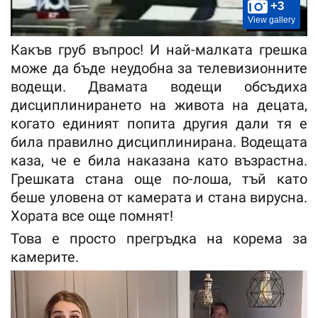
+3
View gallery
Какъв груб въпрос! И най-малката грешка
може да бъде неудобна за телевизионните
водещи. Двамата водещи обсъдиха
дисциплинирането на живота на децата,
когато единият попита другия дали тя е
била правилно дисциплинирана. Водещата
каза, че е била наказана като възрастна.
Грешката стана още по-лоша, тъй като
беше уловена от камерата и стана вирусна.
Хората все още помнят!
Това е просто прегръдка на корема за
камерите.