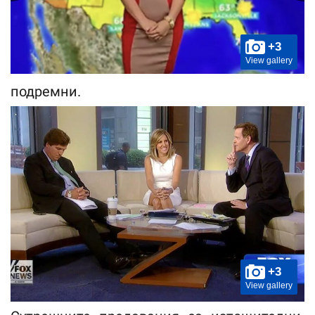
+3
View gallery
подремни.
+3
View gallery