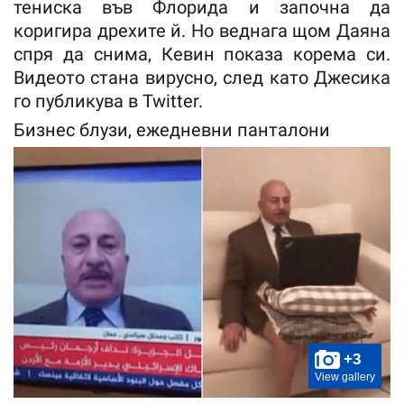
тениска във Флорида и започна да
коригира дрехите й. Но веднага щом Даяна
спря да снима, Кевин показа корема си.
Видеото стана вирусно, след като Джесика
го публикува в Twitter.
Бизнес блузи, ежедневни панталони
+3
View gallery