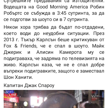
Сутрешните предавания са изтощителни.
Водещата на Good Morning America Робин
Робъртс се събужда в 3:45 сутринта, за да
се подготви за шоуто си в 7 сутринта.
Някои хора трябва да бъдат по-отдадени,
което води до неудобни ситуации. През
2013 г. Тъкър Карлсън беше критикуван от
Fox & Friends, че е спал в шоуто. Майк
Джерик и Алисин Камерота му се
подиграваха, че задряма по телевизията на
живо. Карлсън каза, че не е спал добре
въпреки подигравките, защото е замествал
Шон Ханити.
Капитан Джак Спароу