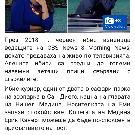
+3
View gallery
През 2018 г. червен ибис изненада
водещите на CBS News 8 Morning News,
докато предаваха на живо по телевизията.
Алените ибиси са средни до големи
наземни летящи птици, свързани с
щъркелите.
Ибис куриер, един от двата в сафари парка
на зоопарка в Сан Диего, кацна на главата
на Нишел Медина. Носителката на Еми
запази спокойствие. Колегата на Медина
Ерик Канерт можеше да бъде по-спокоен в
присъствието на гост.