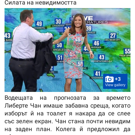
Силата на невидимостта
+3
View gallery
Водещата на прогнозата за времето
Либерте Чан имаше забавна среща, когато
изборът й на тоалет я накара да се слее
със зелен екран. Чан стана почти невидим
на заден план. Колега й предложил да