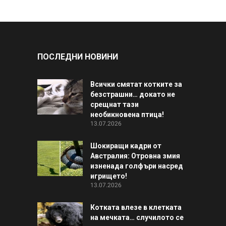
ПОСЛЕДНИ НОВИНИ
Всички смятат котките за
безстрашни… докато не
срещнат тази
необикновена птица!
13.07.2026
Шокиращи кадри от
Австралия: Отровна змия
изненада голфъри насред
игрището!
13.07.2026
Котката влезе в клетката
на мечката… случилото се