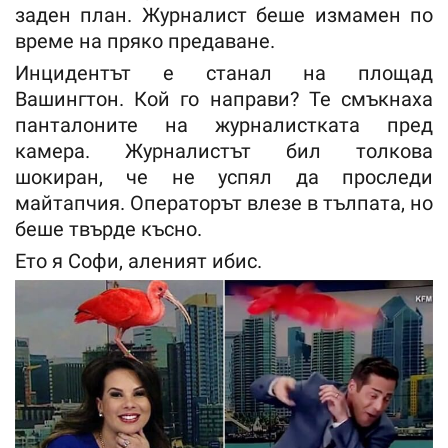
заден план. Журналист беше измамен по
време на пряко предаване.
Инцидентът е станал на площад
Вашингтон. Кой го направи? Те смъкнаха
панталоните на журналистката пред
камера. Журналистът бил толкова
шокиран, че не успял да проследи
майтапчия. Операторът влезе в тълпата, но
беше твърде късно.
Ето я Софи, аленият ибис.