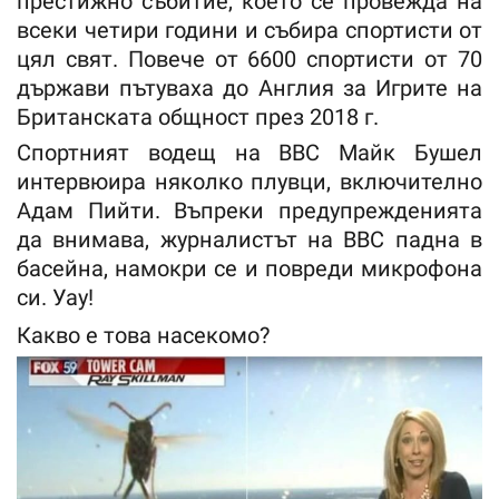
престижно събитие, което се провежда на
всеки четири години и събира спортисти от
цял ​​свят. Повече от 6600 спортисти от 70
държави пътуваха до Англия за Игрите на
Британската общност през 2018 г.
Спортният водещ на BBC Майк Бушел
интервюира няколко плувци, включително
Адам Пийти. Въпреки предупрежденията
да внимава, журналистът на BBC падна в
басейна, намокри се и повреди микрофона
си. Уау!
Какво е това насекомо?