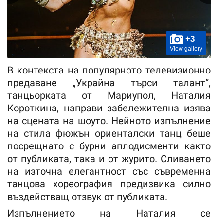
+3
View gallery
В контекста на популярното телевизионно
предаване „Украйна търси талант“,
танцьорката от Мариупол, Наталия
Короткина, направи забележителна изява
на сцената на шоуто. Нейното изпълнение
на стила фюжън ориенталски танц беше
посрещнато с бурни аплодисменти както
от публиката, така и от журито. Сливането
на източна елегантност със съвременна
танцова хореография предизвика силно
въздействащ отзвук от публиката.
Изпълнението на Наталия се