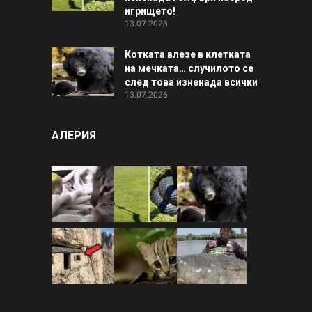
игрището!
13.07.2026
Котката влезе в клетката
на мечката… случилото се
след това изненада всички
13.07.2026
АЛЕРИЯ