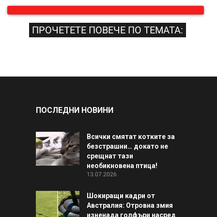
ПРОЧЕТЕТЕ ПОВЕЧЕ ПО ТЕМАТА:
ПОСЛЕДНИ НОВИНИ
Всички смятат котките за
безстрашни… докато не
срещнат тази
необикновена птица!
13.07.2026
Шокиращи кадри от
Австралия: Отровна змия
изненада голфъри насред