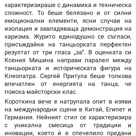
характеризираше с динамика и техническа
сложност. То беше белязано и от силни
емоционални елементи, ясни случаи на
изолация и завладяваща демонстрация на
харизма. Журито единодушно се съгласи,
присъждайки на танцьорката перфектен
резултат от три гласа „за“. В оценката си
Ксения Мишина направи паралел между
танцьорката и историческата фигура на
Клеопатра. Сергей Притула беше толкова
впечатлен от енергията на танца, че
поиска майсторски клас.
Короткина вече е натрупала опит в изяви
на международни сцени в Китай, Египет и
Германия. Нейният стил се характеризира
с уникална смесица от традиции и
иновации, което ѝ е спечелило предани