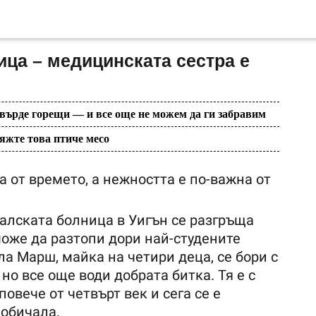
ица – медицинската сестра е
твърде горещи — и все още не можем да ги забравим
яжте това птиче месо
а от времето, а нежността е по-важна от
алската болница в Уигън се разгръща
може да разтопи дори най-студените
а Марш, майка на четири деца, се бори с
но все още води добрата битка. Тя е с
овече от четвърт век и сега се е
 обичала.