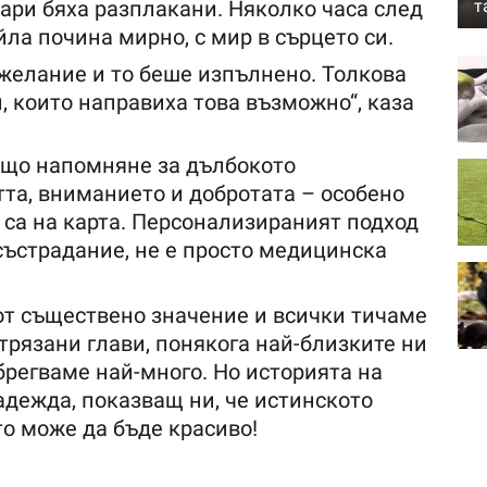
кари бяха разплакани. Няколко часа след
т
ла почина мирно, с мир в сърцето си.
 желание и то беше изпълнено. Толкова
, които направиха това възможно“, каза
ащо напомняне за дълбокото
та, вниманието и добротата – особено
 са на карта. Персонализираният подход
състрадание, не е просто медицинска
 от съществено значение и всички тичаме
трязани глави, понякога най-близките ни
ебрегваме най-много. Но историята на
адежда, показващ ни, че истинското
то може да бъде красиво!