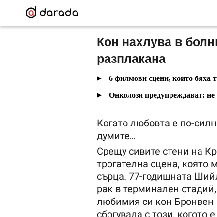
Кон нахлува в болн
разплакана
6 филмови сцени, които бяха 
Онколози предупреждават: не 
Когато любовта е по-силн
думите…
Срещу сивите стени на Кр
трогателна сцена, която 
сърца. 77-годишната Шийл
рак в терминален стадий, 
любимия си кон Бронвен п
сбогувала с този, когото е