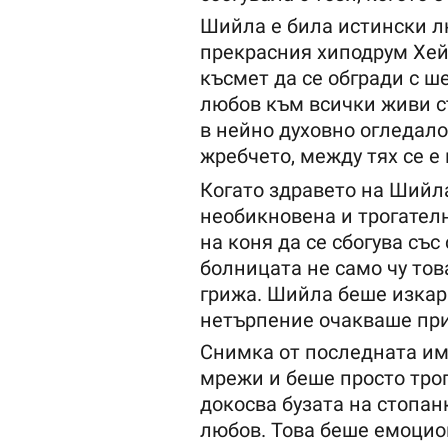
Шийла е била истински л
прекрасния хиподрум Хей
късмет да се обгради с ше
любов към всички живи с
в нейно духовно огледало
жребчето, между тях се е
Когато здравето на Шийла
необикновена и трогател
на коня да се сбогува със
болницата не само чу тов
грижа. Шийла беше изкара
нетърпение очакваше при
Снимка от последната им
мрежи и беше просто трог
докосва бузата на стопанк
любов. Това беше емоцио