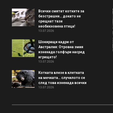
Всички смятат котките за
безстрашни… докато не
срещнат тази
необикновена птица!
13.07.2026
Шокиращи кадри от
Австралия: Отровна змия
изненада голфъри насред
игрището!
13.07.2026
Котката влезе в клетката
на мечката… случилото се
след това изненада всички
13.07.2026