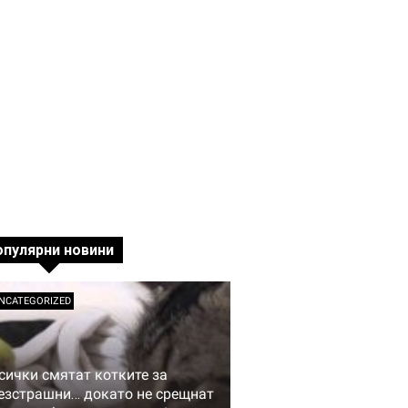
опулярни новини
NCATEGORIZED
сички смятат котките за
езстрашни… докато не срещнат