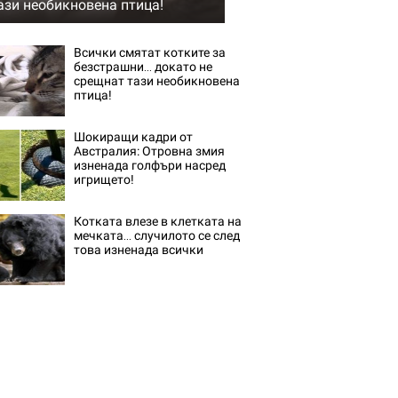
ази необикновена птица!
Всички смятат котките за
безстрашни… докато не
срещнат тази необикновена
птица!
Шокиращи кадри от
Австралия: Отровна змия
изненада голфъри насред
игрището!
Котката влезе в клетката на
мечката… случилото се след
това изненада всички