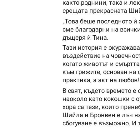
както роднини, така и ле
срещата прекрасната Ший
„Това беше последното ѝ
сме благодарни на всички
дъщеря ѝ Тина.
Тази история е окуражав
въздействие на човечност
когато животът и смъртта
към грижите, основан на 
практика, а акт на любов!
В свят, където времето е
наоколо като кокошки с о
хора са тези, които прен
Шийла и Бронвен е лъч н
сбогуване е възможно. И 