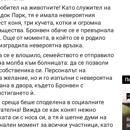
юбител на животните! Като служител на
док Парк, тя е имала невероятния
ст коня, три кучета, котки и огромна
ъщества. Бронвен обаче се е превърнала
. Още от момента, в който се е родило
 изградила невероятна връзка.
 се е влошило, семейството е отправило
на молба към болницата: да се позволи
 собственика си. Персоналът на
а желание, но и го изпълни с невероятна
П
на в двора, където Бронвен с
стигането ѝ.
U
 среща беше споделена в социалните
ателна! Вижда се как конят нежно
ата си с носа си, а тя ѝ шепне думи на
В
нален момент за всички участници, като
б