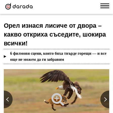
Орел изнася лисиче от двора –
какво откриха съседите, шокира
всички!
6 филмови сцени, които бяха твърде горещи — и все
още не можем да ги забравим