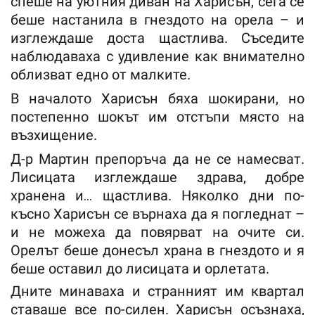
спеше на уютния диван на Харисън, сега се
беше настанила в гнездото на орела – и
изглеждаше доста щастлива. Съседите
наблюдаваха с удивление как внимателно
облизват едно от малките.
В началото Харисън бяха шокирани, но
постепенно шокът им отстъпи място на
възхищение.
Д-р Мартин препоръча да не се намесват.
Лисицата изглеждаше здрава, добре
хранена и… щастлива. Няколко дни по-
късно Харисън се върнаха да я погледнат –
и не можеха да повярват на очите си.
Орелът беше донесъл храна в гнездото и я
беше оставил до лисицата и орлетата.
Дните минаваха и странният им квартал
ставаше все по-силен. Харисън осъзнаха,