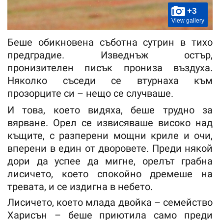
+3
View gallery
Беше обикновена съботна сутрин в тихо
предградие. Изведнъж остър,
пронизителен писък прониза въздуха.
Няколко съседи се втурнаха към
прозорците си – нещо се случваше.
И това, което видяха, беше трудно за
вярване. Орел се извисяваше високо над
къщите, с разперени мощни криле и очи,
вперени в един от дворовете. Преди някой
дори да успее да мигне, орелът грабна
лисичето, което спокойно дремеше на
тревата, и се издигна в небето.
Лисичето, което млада двойка – семейство
Харисън – беше приютила само преди