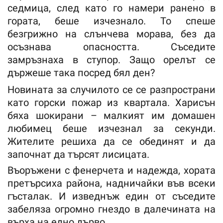
седмица, след като го намери ранено в
гората, беше изчезнало. То спеше
безгрижно на слънчева морава, без да
осъзнава опасността. Съседите
замръзнаха в ступор. Защо орелът се
държеше така посред бял ден?
Новината за случилото се се разпространи
като горски пожар из квартала. Харисън
бяха шокирани – малкият им домашен
любимец беше изчезнал за секунди.
Жителите решиха да се обединят и да
започнат да търсят лисицата.
Въоръжени с фенерчета и надежда, хората
претърсиха района, надничайки във всеки
гъсталак. И изведнъж един от съседите
забеляза огромно гнездо в далечината на
върха на едно дърво.