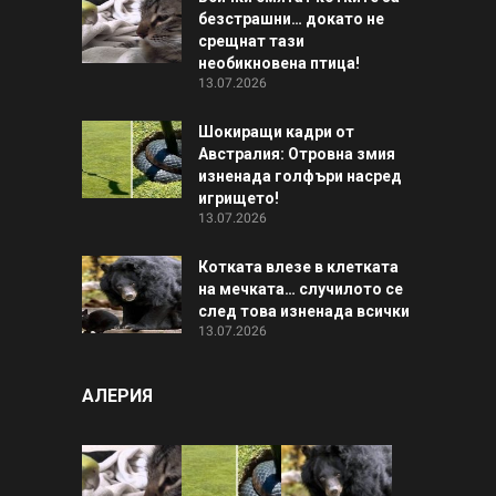
безстрашни… докато не
срещнат тази
необикновена птица!
13.07.2026
Шокиращи кадри от
Австралия: Отровна змия
изненада голфъри насред
игрището!
13.07.2026
Котката влезе в клетката
на мечката… случилото се
след това изненада всички
13.07.2026
АЛЕРИЯ