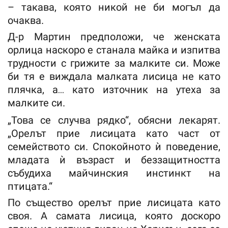
– такава, която никой не би могъл да
очаква.
Д-р Мартин предположи, че женската
орлица наскоро е станала майка и изпитва
трудности с грижите за малките си. Може
би тя е виждала малката лисица не като
плячка, а… като източник на утеха за
малките си.
„Това се случва рядко“, обясни лекарят.
„Орелът прие лисицата като част от
семейството си. Спокойното ѝ поведение,
младата ѝ възраст и беззащитността
събудиха майчинския инстинкт на
птицата.“
По същество орелът прие лисицата като
своя. А самата лисица, която доскоро