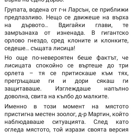
Групата, водена от г-н Ларсън, се приближи
предпазливо. Нещо се движеше на върха
на дървото… Вдигайки глави, те
замръзнаха от изненада. В гигантско
орлово гнездо, сред клоните и клонките,
седеше… същата лисица!
Но още по-невероятен беше фактът, че
лисицата спокойно се въртеше до три
орлета – тя се притискаше към тях,
прегръщаше ги и дори сякаш ги
защитаваше. Изглеждаше напълно
доволна, свита на кълбо до малките.
Именно в този момент на мястото
пристигна местен зоолог, д-р Мартин, който
наблюдаваше ситуацията. След като
огледа мястото, той изрази своята версия