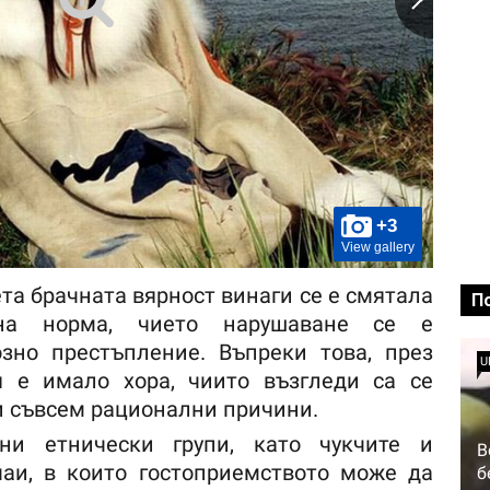
+3
View gallery
ета брачната вярност винаги се е смятала
П
на норма, чието нарушаване се е
зно престъпление. Въпреки това, през
U
я е имало хора, чиито възгледи са се
и съвсем рационални причини.
ни етнически групи, като чукчите и
В
чаи, в които гостоприемството може да
б