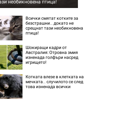
ази необикновена птица!
Всички смятат котките за
безстрашни… докато не
срещнат тази необикновена
птица!
Шокиращи кадри от
Австралия: Отровна змия
изненада голфъри насред
игрището!
Котката влезе в клетката на
мечката… случилото се след
това изненада всички