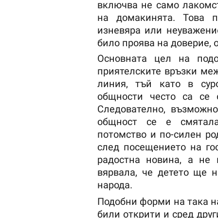
включва не само лакомст
на домакинята. Това 
изневяра или неуважение
било проява на доверие, 
Основната цел на под
приятелските връзки меж
линия, тъй като в сур
общности често са се 
Следователно, възможно
общност се е смятала
потомство и по-силен ро
след посещението на гос
радостна новина, а не
вярвала, че детето ще 
народа.
Подобни форми на така н
били открити и сред друг