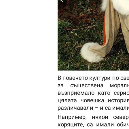
В повечето култури по св
за съществена морал
възприемало като серио
цялата човешка истори
различавали – и са имал
Например, някои север
коряците, са имали оби