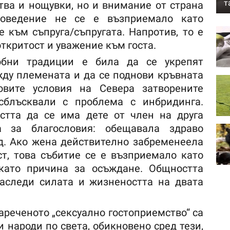
т
ва и нощувки, но и внимание от страна
поведение не се е възприемало като
 към съпруга/съпругата. Напротив, то е
откритост и уважение към госта.
обни традиции е била да се укрепят
ду племената и да се поднови кръвната
овите условия на Севера затворените
сблъсквали с проблема с инбридинга.
стта да се има дете от член на друга
 за благословия: обещавала здраво
д. Ако жена действително забременеела
т, това събитие се е възприемало като
 като причина за осъждане. Общността
наследи силата и жизнеността на двата
ареченото „сексуално гостоприемство“ са
и народи по света, обикновено сред тези,