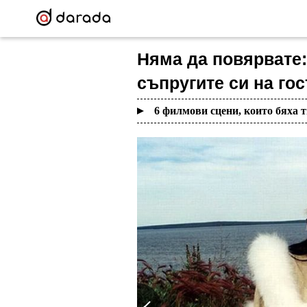
Няма да повярвате:
съпругите си на гос
6 филмови сцени, които бяха 