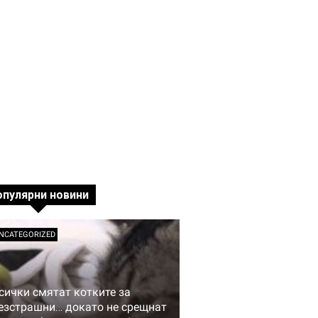
опулярни новини
NCATEGORIZED
сички смятат котките за
езстрашни… докато не срещнат