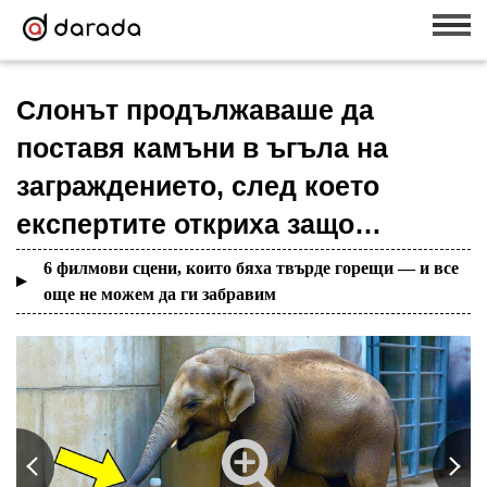
Слонът продължаваше да
поставя камъни в ъгъла на
заграждението, след което
експертите откриха защо…
6 филмови сцени, които бяха твърде горещи — и все
още не можем да ги забравим