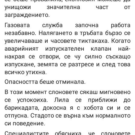
унищожи значителна част от
заграждението.
Газовата служба започна работа
незабавно. Налягането в тръбата бързо се
увеличаваше и часовете тиктакаха. Когато
аварийният изпускателен клапан най-
накрая се отвори, се чу силно съскащо
изпускане, земята се разтресе и след това
всичко утихна.
Опасността беше отминала.
В този момент слоновете сякаш мигновено
се успокоиха. Лила се приближи до
барикадата, докосна я с хобота си и се
отпусна. Стадото се върна към нормалното
си поведение.
Специалистите обясниха, че слоновете