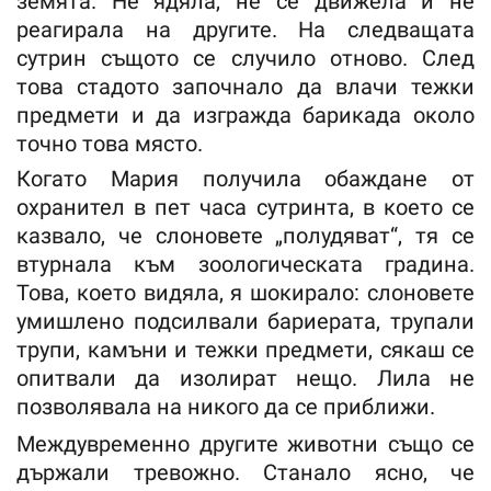
земята. Не ядяла, не се движела и не
реагирала на другите. На следващата
сутрин същото се случило отново. След
това стадото започнало да влачи тежки
предмети и да изгражда барикада около
точно това място.
Когато Мария получила обаждане от
охранител в пет часа сутринта, в което се
казвало, че слоновете „полудяват“, тя се
втурнала към зоологическата градина.
Това, което видяла, я шокирало: слоновете
умишлено подсилвали бариерата, трупали
трупи, камъни и тежки предмети, сякаш се
опитвали да изолират нещо. Лила не
позволявала на никого да се приближи.
Междувременно другите животни също се
държали тревожно. Станало ясно, че