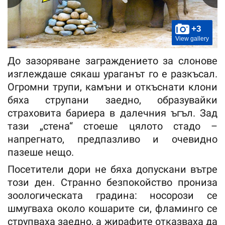
+3
View gallery
До зазоряване заграждението за слонове
изглеждаше сякаш ураганът го е разкъсал.
Огромни трупи, камъни и откъснати клони
бяха струпани заедно, образувайки
страховита бариера в далечния ъгъл. Зад
тази „стена“ стоеше цялото стадо –
напрегнато, предпазливо и очевидно
пазеше нещо.
Посетители дори не бяха допускани вътре
този ден. Странно безпокойство прониза
зоологическата градина: носорози се
шмугваха около кошарите си, фламинго се
струпваха заедно, а жирафите отказваха да