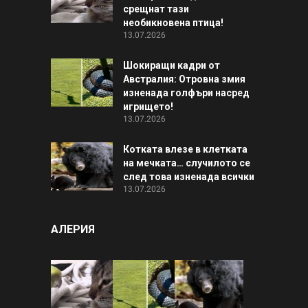
срещнат тази
необикновена птица!
13.07.2026
Шокиращи кадри от
Австралия: Отровна змия
изненада голфъри насред
игрището!
13.07.2026
Котката влезе в клетката
на мечката… случилото се
след това изненада всички
13.07.2026
АЛЕРИЯ