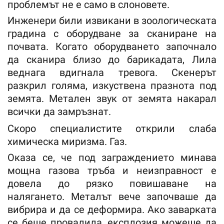
проблемът не е само в слоновете.
Инженери били извикани в зоологическата
градина с оборудване за сканиране на
почвата. Когато оборудването започнало
да сканира близо до барикадата, Лила
веднага вдигнала тревога. Скенерът
разкрил голяма, изкуствена празнота под
земята. Метален звук от земята накарал
всички да замръзнат.
Скоро специалистите открили слаба
химическа миризма. Газ.
Оказа се, че под заграждението минава
мощна газова тръба и неизправност е
довела до рязко повишаване на
налягането. Металът вече започваше да
вибрира и да се деформира. Ако заварката
се беше провалила, експлозия можеше да