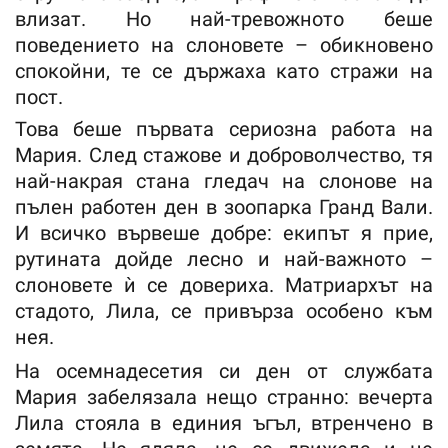
влизат. Но най-тревожното беше
поведението на слоновете – обикновено
спокойни, те се държаха като стражи на
пост.
Това беше първата сериозна работа на
Мария. След стажове и доброволчество, тя
най-накрая стана гледач на слонове на
пълен работен ден в зоопарка Гранд Вали.
И всичко вървеше добре: екипът я прие,
рутината дойде лесно и най-важното –
слоновете ѝ се довериха. Матриархът на
стадото, Лила, се привърза особено към
нея.
На осемнадесетия си ден от службата
Мария забелязала нещо странно: вечерта
Лила стояла в единия ъгъл, втренчено в