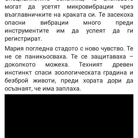
могат да усетят микровибрации чрез
възглавничките на краката си. Те засекоха
опасни вибрации много преди
инструментите им да успеят да ги
регистрират.
Мария погледна стадото с ново чувство. Те
не се паникьосваха. Те се защитаваха –
доколкото можеха. Техният древен
инстинкт спаси зоологическата градина и
безброй животи, преди хората дори да
осъзнаят, че има заплаха.