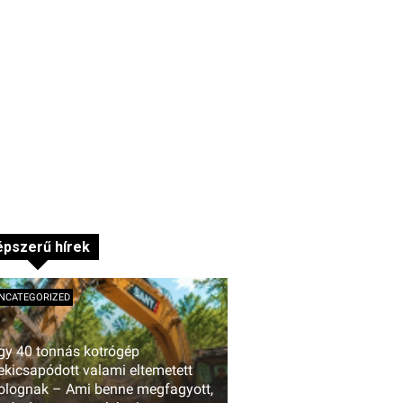
pszerű hírek
NCATEGORIZED
gy 40 tonnás kotrógép
ekicsapódott valami eltemetett
olognak – Ami benne megfagyott,