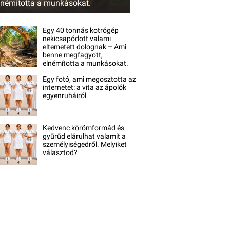
lnémította a munkásokat.
Egy 40 tonnás kotrógép
nekicsapódott valami
eltemetett dolognak – Ami
benne megfagyott,
elnémította a munkásokat.
Egy fotó, ami megosztotta az
internetet: a vita az ápolók
egyenruháiról
Kedvenc körömformád és
gyűrűd elárulhat valamit a
személyiségedről. Melyiket
választod?