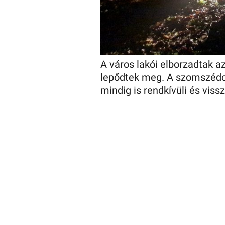
A város lakói elborzadtak a
lepődtek meg. A szomszédo
mindig is rendkívüli és vis