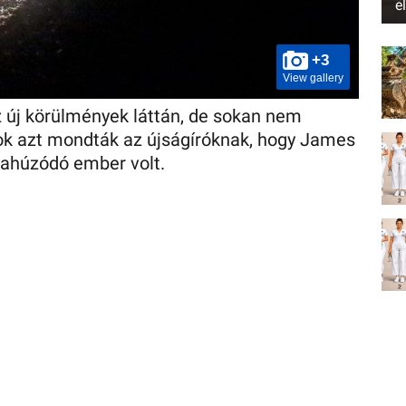
e
+3
View gallery
z új körülmények láttán, de sokan nem
k azt mondták az újságíróknak, hogy James
szahúzódó ember volt.