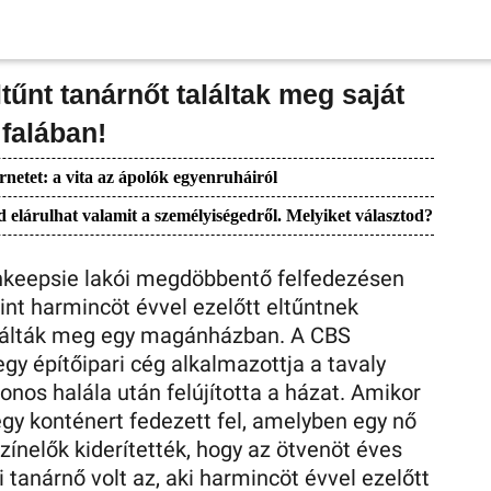
tűnt tanárnőt találtak meg saját
 falában!
rnetet: a vita az ápolók egyenruháiról
lárulhat valamit a személyiségedről. Melyiket választod?
hkeepsie lakói megdöbbentő felfedezésen
nt harmincöt évvel ezelőtt eltűntnek
találták meg egy magánházban. A CBS
 egy építőipari cég alkalmazottja a tavaly
nos halála után felújította a házat. Amikor
 egy konténert fedezett fel, amelyben egy nő
zínelők kiderítették, hogy az ötvenöt éves
 tanárnő volt az, aki harmincöt évvel ezelőtt