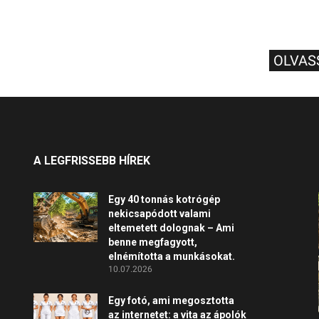
OLVAS
A LEGFRISSEBB HÍREK
Egy 40 tonnás kotrógép
nekicsapódott valami
eltemetett dolognak – Ami
benne megfagyott,
elnémította a munkásokat.
10.07.2026
Egy fotó, ami megosztotta
az internetet: a vita az ápolók