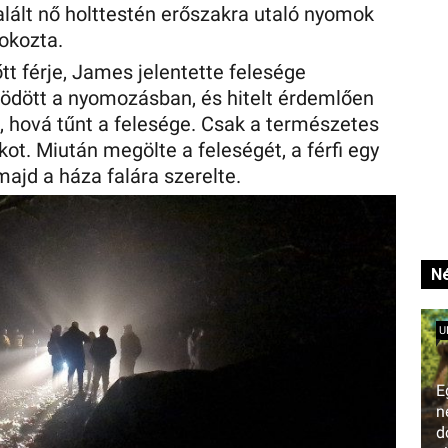
lált nő holttestén erőszakra utaló nyomok
 okozta.
tt férje, James jelentette felesége
ködött a nyomozásban, és hitelt érdemlően
a, hová tűnt a felesége. Csak a természetes
tkot. Miután megölte a feleségét, a férfi egy
majd a háza falára szerelte.
Né
U
E
n
d