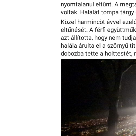
nyomtalanul eltűnt. A megta
voltak. Halálát tompa tárgy
Közel harmincöt évvel ezelő
eltűnését. A férfi együttmű
azt állította, hogy nem tudj
halála árulta el a szörnyű ti
dobozba tette a holttestét, 