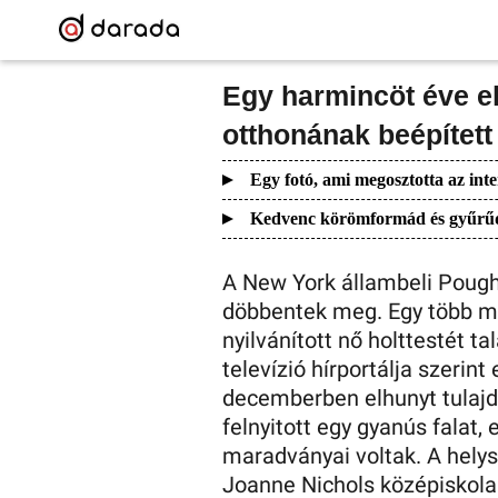
Egy harmincöt éve el
otthonának beépített
Egy fotó, ami megosztotta az inte
Kedvenc körömformád és gyűrűd e
A New York állambeli Poug
döbbentek meg. Egy több mi
nyilvánított nő holttestét 
televízió hírportálja szerint
decemberben elhunyt tulajdo
felnyitott egy gyanús falat,
maradványai voltak. A helys
Joanne Nichols középiskolai