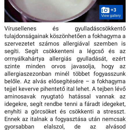
+3
View gallery
Vírusellenes és gyulladáscsökkentő
tulajdonságainak köszönhetően a fokhagyma a
szervezetet számos allergiával szemben is
segíti. Segít csökkenteni a légcső és az
orrnyálkahártya allergiás gyulladását, ezért
szinte minden orvos javasolja, hogy az
allergiaszezonban minél többet fogyasszunk
belőle. Az alvás elősegítésére – a fokhagyma
tejjel keverve pihentető ital lehet. A tejben lévő
aminosavak nyugtató hatással vannak az
idegekre, segít rendbe tenni a fáradt idegeket,
enyhíti a görcsöket és csökkenti a stresszt.
Ennek az italnak a fogyasztása után nemcsak
gyorsabban elalszol, de az alvásod