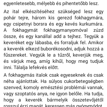
egyenletesebb, mélyebb és pihentetőbb lesz.
Az ital elkészítéséhez szükséged lesz egy
pohár tejre, három kis gerezd fokhagymára,
egy csipetnyi borsra és egy kevés kurkumára.
A fokhagymát fokhagymanyomóval zúzd
össze, és egy kanállal add a tejhez. Tegyük a
keveréket egy lábasba, és forraljuk fel. Amikor
a keverék elkezd buborékosodni, adjuk hozzá a
fűszereket. Vegyük le a tűzről, keverjük meg,
és várjuk meg, amíg kihűl, hogy meg tudjuk
inni. Tálalja lefekvés előtt.
A fokhagymás italok csak egyeseknek és csak
néha ajánlottak. Ha súlyos cukorbetegségben
szenved, komoly emésztési problémái vannak,
vagy szoptatós anya, ne igyon belőle. Ha tudja,
hogy a keverék bármelyik összetevőjétől
rosszul érzi magát, keressen más gyógymódot.