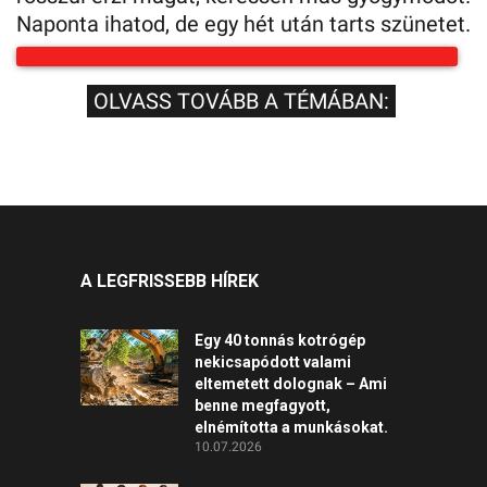
Naponta ihatod, de egy hét után tarts szünetet.
OLVASS TOVÁBB A TÉMÁBAN:
A LEGFRISSEBB HÍREK
Egy 40 tonnás kotrógép
nekicsapódott valami
eltemetett dolognak – Ami
benne megfagyott,
elnémította a munkásokat.
10.07.2026