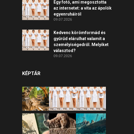
Egy fotó, ami megosztotta
az internetet: a vita az ápolók
egyenruháiról
09.07.2026
Kedvenc körömformád és
gyűrűd elárulhat valamit a
személyiségedről. Melyiket
választod?
09.07.2026
KÉPTÁR