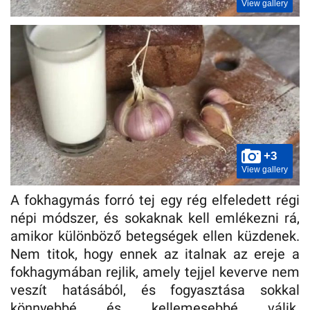
View gallery
+3
View gallery
A fokhagymás forró tej egy rég elfeledett régi
népi módszer, és sokaknak kell emlékezni rá,
amikor különböző betegségek ellen küzdenek.
Nem titok, hogy ennek az italnak az ereje a
fokhagymában rejlik, amely tejjel keverve nem
veszít hatásából, és fogyasztása sokkal
könnyebbé és kellemesebbé válik.