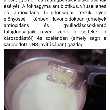
esélyét. A fokhagyma antibiotikus, vírusellenes
és antioxidáns tulajdonságai teszik ilyen
előnyössé – kénben, flavonoidokban (amelyek
antioxidáns és gyulladáscsökkentő
tulajdonságaik révén védik a sejteket a
károsodástól) és szelénben (amely segít a
károsodott DNS javításában) gazdag.