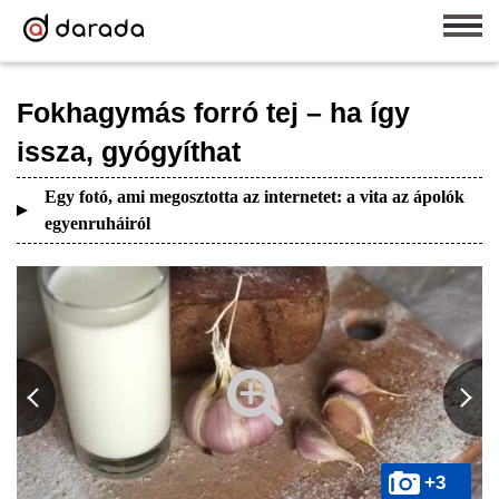
Fokhagymás forró tej – ha így
issza, gyógyíthat
Egy fotó, ami megosztotta az internetet: a vita az ápolók
egyenruháiról
+3