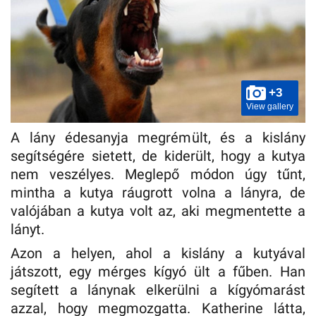
+3
View gallery
A lány édesanyja megrémült, és a kislány
segítségére sietett, de kiderült, hogy a kutya
nem veszélyes. Meglepő módon úgy tűnt,
mintha a kutya ráugrott volna a lányra, de
valójában a kutya volt az, aki megmentette a
lányt.
Azon a helyen, ahol a kislány a kutyával
játszott, egy mérges kígyó ült a fűben. Han
segített a lánynak elkerülni a kígyómarást
azzal, hogy megmozgatta. Katherine látta,