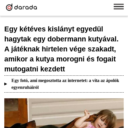
Egy kétéves kislányt egyedül
hagytak egy dobermann kutyával.
A játéknak hirtelen vége szakadt,
amikor a kutya morogni és fogait
mutogatni kezdett
Egy fotó, ami megosztotta az internetet: a vita az ápolók
egyenruháiról