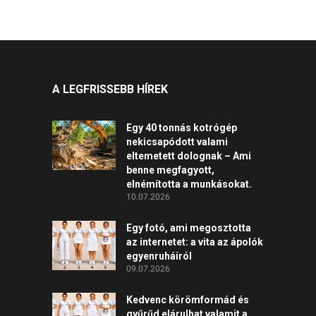
A LEGFRISSEBB HÍREK
Egy 40 tonnás kotrógép
nekicsapódott valami
eltemetett dolognak – Ami
benne megfagyott,
elnémította a munkásokat.
10.07.2026
Egy fotó, ami megosztotta
az internetet: a vita az ápolók
egyenruháiról
09.07.2026
Kedvenc körömformád és
gyűrűd elárulhat valamit a