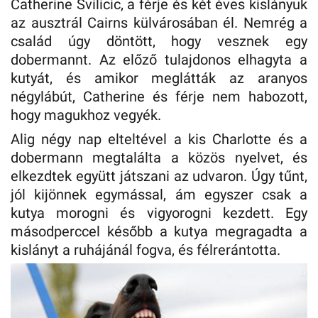
Catherine Svilicic, a férje és két éves kislányuk
az ausztrál Cairns külvárosában él. Nemrég a
család úgy döntött, hogy vesznek egy
dobermannt. Az előző tulajdonos elhagyta a
kutyát, és amikor meglátták az aranyos
négylábút, Catherine és férje nem habozott,
hogy magukhoz vegyék.
Alig négy nap elteltével a kis Charlotte és a
dobermann megtalálta a közös nyelvet, és
elkezdtek együtt játszani az udvaron. Úgy tűnt,
jól kijönnek egymással, ám egyszer csak a
kutya morogni és vigyorogni kezdett. Egy
másodperccel később a kutya megragadta a
kislányt a ruhájánál fogva, és félrerántotta.