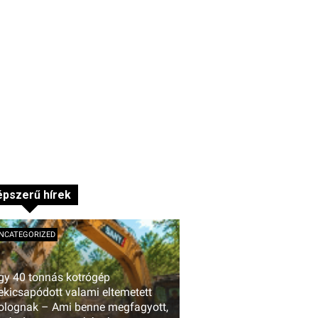
pszerű hírek
NCATEGORIZED
gy 40 tonnás kotrógép
ekicsapódott valami eltemetett
olognak – Ami benne megfagyott,