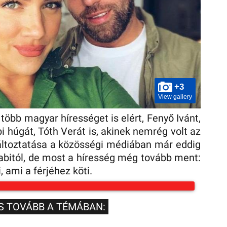
+3
View gallery
több magyar hírességet is elért, Fenyő Ivánt,
i húgát, Tóth Verát is, akinek nemrég volt az
ltoztatása a közösségi médiában már eddig
Gabitól, de most a híresség még tovább ment:
, ami a férjéhez köti.
S TOVÁBB A TÉMÁBAN: