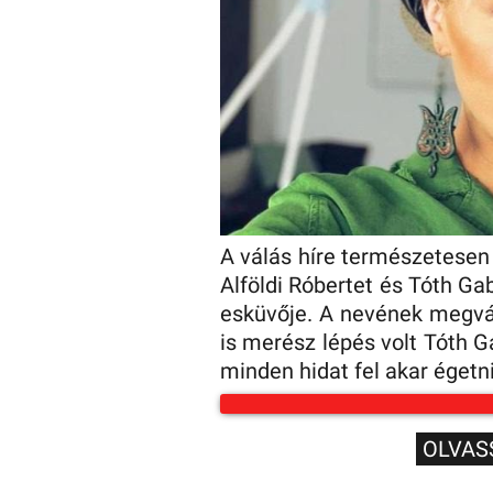
A válás híre természetesen 
Alföldi Róbertet és Tóth Gab
esküvője. A nevének megvá
is merész lépés volt Tóth 
minden hidat fel akar égetni
OLVAS