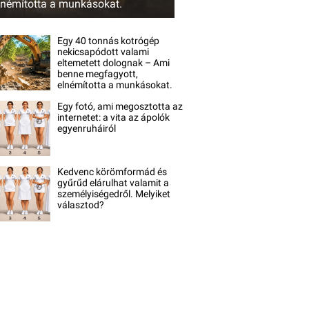
lnémította a munkásokat.
Egy 40 tonnás kotrógép
nekicsapódott valami
eltemetett dolognak – Ami
benne megfagyott,
elnémította a munkásokat.
Egy fotó, ami megosztotta az
internetet: a vita az ápolók
egyenruháiról
Kedvenc körömformád és
gyűrűd elárulhat valamit a
személyiségedről. Melyiket
választod?