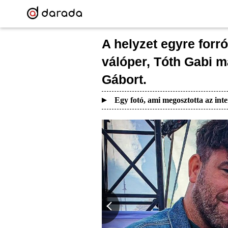
A helyzet egyre forr
válóper, Tóth Gabi m
Gábort.
Egy fotó, ami megosztotta az inte