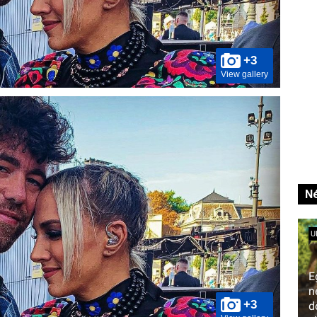
+3
View gallery
Né
U
E
n
+3
d