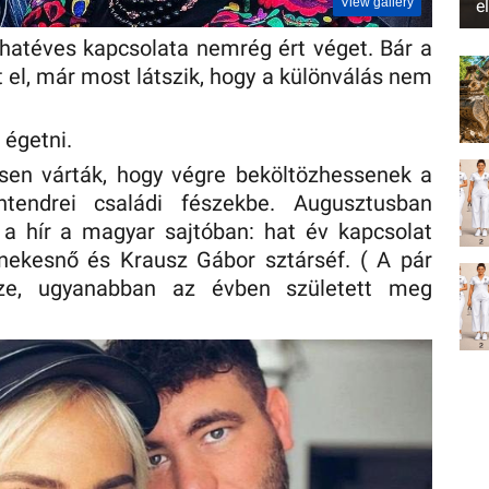
View gallery
e
hatéves kapcsolata nemrég ért véget. Bár a
el, már most látszik, hogy a különválás nem
 égetni.
en várták, hogy végre beköltözhessenek a
tendrei családi fészekbe. Augusztusban
 hír a magyar sajtóban: hat év kapcsolat
énekesnő és Krausz Gábor sztárséf. ( A pár
ze, ugyanabban az évben született meg