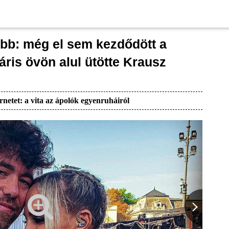
óbb: még el sem kezdődött a
áris övön alul ütötte Krausz
rnetet: a vita az ápolók egyenruháiról