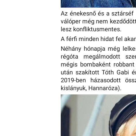
Az énekesnő és a sztárséf 
válóper még nem kezdődött 
lesz konfliktusmentes.
A férfi minden hidat fel akar
Néhány hónapja még lelkes
régóta megálmodott szen
mégis bombaként robbant a
után szakított Tóth Gabi 
2019-ben házasodott öss
kislányuk, Hannaróza).