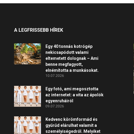
A LEGFRISSEBB HÍREK
Egy 40 tonnás kotrógép
nekicsapódott valami
eltemetett dolognak – Ami
benne megfagyott,
elnémította a munkásokat.
10.07.2026
Egy fotó, ami megosztotta
az internetet: a vita az ápolók
egyenruháiról
09.07.2026
Kedvenc körömformád és
gyűrűd elárulhat valamit a
személyiségedről. Melyiket