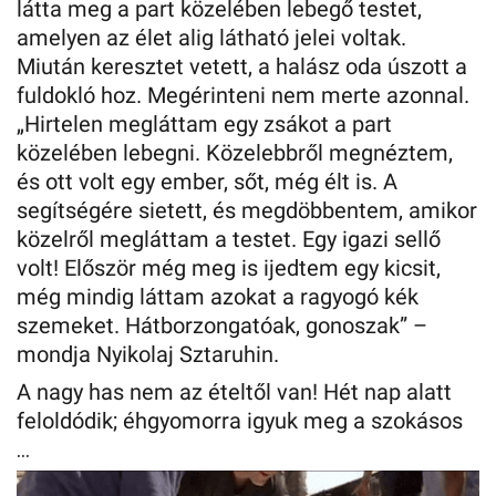
látta meg a part közelében lebegő testet,
amelyen az élet alig látható jelei voltak.
Miután keresztet vetett, a halász oda úszott a
fuldokló hoz. Megérinteni nem merte azonnal.
„Hirtelen megláttam egy zsákot a part
közelében lebegni. Közelebbről megnéztem,
és ott volt egy ember, sőt, még élt is. A
segítségére sietett, és megdöbbentem, amikor
közelről megláttam a testet. Egy igazi sellő
volt! Először még meg is ijedtem egy kicsit,
még mindig láttam azokat a ragyogó kék
szemeket. Hátborzongatóak, gonoszak” –
mondja Nyikolaj Sztaruhin.
A nagy has nem az ételtől van! Hét nap alatt
feloldódik; éhgyomorra igyuk meg a szokásos
…