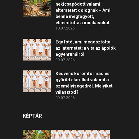
nekicsapódott valami
eltemetett dolognak – Ami
benne megfagyott,
elnémította a munkásokat.
10.07.2026
Egy fotó, ami megosztotta
az internetet: a vita az ápolók
egyenruháiról
09.07.2026
Kedvenc körömformád és
gyűrűd elárulhat valamit a
személyiségedről. Melyiket
választod?
09.07.2026
KÉPTÁR