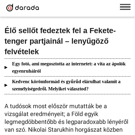
Élő sellőt fedeztek fel a Fekete-
tenger partjainál – lenyűgöző
felvételek
Egy fotó, ami megosztotta az internetet: a vita az ápolók
egyenruháiról
Kedvenc körömformád és gyűrűd elárulhat valamit a
személyiségedről. Melyiket választod?
A tudósok most először mutatták be a
vizsgálat eredményeit; a Föld egyik
legmegdöbbentőbb és legparadoxabb lényéről
van szó. Nikolai Starukhin horgászat közben