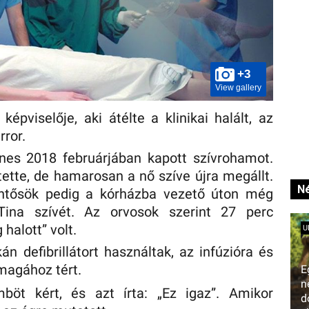
+3
View gallery
épviselője, aki átélte a klinikai halált, az
rror.
ines 2018 februárjában kapott szívrohamot.
ztette, de hamarosan a nő szíve újra megállt.
Né
entősök pedig a kórházba vezető úton még
 Tina szívét. Az orvosok szerint 27 perc
 halott” volt.
U
n defibrillátort használtak, az infúzióra és
magához tért.
E
n
böt kért, és azt írta: „Ez igaz”. Amikor
d