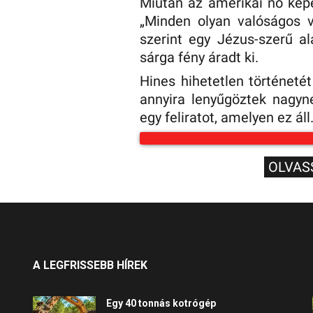
Miután az amerikai nő képes 
„Minden olyan valóságos v
szerint egy Jézus-szerű al
sárga fény áradt ki.
Hines hihetetlen történeté
annyira lenyűgöztek nagyné
egy feliratot, amelyen ez áll
OLVAS
A LEGFRISSEBB HÍREK
Egy 40 tonnás kotrógép