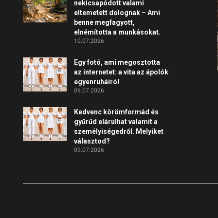
nekicsapódott valami
eltemetett dolognak – Ami
benne megfagyott,
elnémította a munkásokat.
10.07.2026
Egy fotó, ami megosztotta
az internetet: a vita az ápolók
egyenruháiról
09.07.2026
Kedvenc körömformád és
gyűrűd elárulhat valamit a
személyiségedről. Melyiket
választod?
09.07.2026