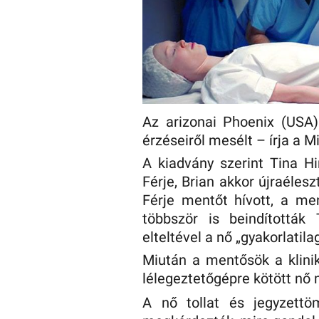
Az arizonai Phoenix (USA) k
érzéseiről mesélt – írja a Mi
A kiadvány szerint Tina H
Férje, Brian akkor újraéles
Férje mentőt hívott, a m
többször is beindították
elteltével a nő „gyakorlatilag
Miután a mentősök a kliniká
lélegeztetőgépre kötött nő 
A nő tollat és jegyzettöm