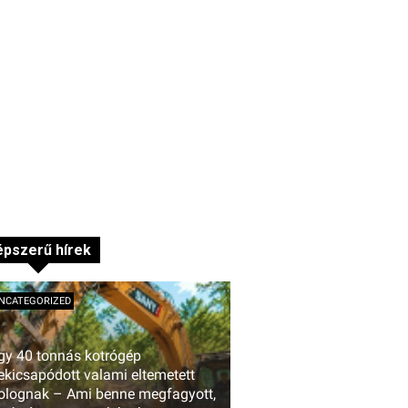
pszerű hírek
NCATEGORIZED
gy 40 tonnás kotrógép
ekicsapódott valami eltemetett
olognak – Ami benne megfagyott,