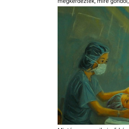
megkérdezték, mire gondol,