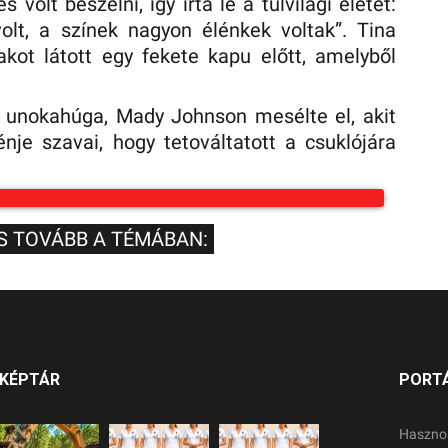
volt beszélni, így írta le a túlvilági életet:
olt, a színek nagyon élénkek voltak”. Tina
akot látott egy fekete kapu előtt, amelyből
t unokahúga, Mady Johnson mesélte el, akit
nje szavai, hogy tetováltatott a csuklójára
.
S TOVÁBB A TÉMÁBAN:
KÉPTÁR
PORT
Haszno