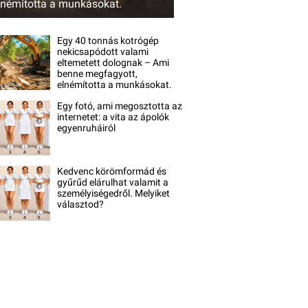
lnémította a munkásokat.
Egy 40 tonnás kotrógép
nekicsapódott valami
eltemetett dolognak – Ami
benne megfagyott,
elnémította a munkásokat.
Egy fotó, ami megosztotta az
internetet: a vita az ápolók
egyenruháiról
Kedvenc körömformád és
gyűrűd elárulhat valamit a
személyiségedről. Melyiket
választod?