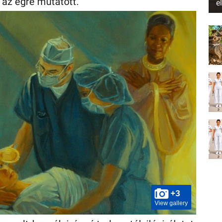
 az égre mutatott.
e
+3
View gallery