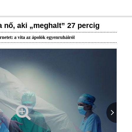
a nő, aki „meghalt” 27 percig
rnetet: a vita az ápolók egyenruháiról