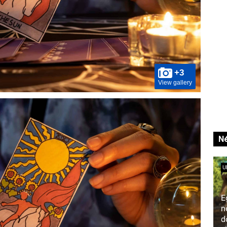
+3
View gallery
Né
U
E
n
d