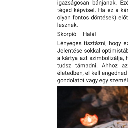
igazságosan bánjanak. Ez
téged képvisel. Ha ez a ká
olyan fontos döntések) elő
lesznek.
Skorpió – Halál
Lényeges tisztázni, hogy e
Jelentése sokkal optimistáb
a kártya azt szimbolizálja, 
tudsz támadni. Ahhoz az
életedben, el kell engedned 
gondolatot vagy egy személ