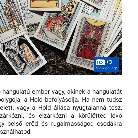
+3
View gallery
 hangulatú ember vagy, akinek a hangulatát
olygója, a Hold befolyásolja. Ha nem tudsz
elett, vagy a Hold állása nyugtalanná tesz,
rkózni, és elzárkózni a körülötted lévő
ogy belső erőd és rugalmasságod csodákra
sználhatod.