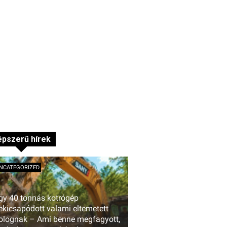
pszerű hírek
NCATEGORIZED
gy 40 tonnás kotrógép
ekicsapódott valami eltemetett
olognak – Ami benne megfagyott,