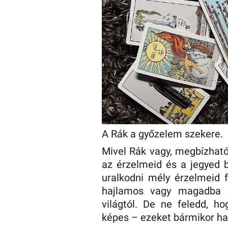
A Rák a győzelem szekere.
Mivel Rák vagy, megbízható
az érzelmeid és a jegyed b
uralkodni mély érzelmeid f
hajlamos vagy magadba zá
világtól. De ne feledd, h
képes – ezeket bármikor ha