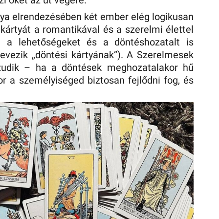
zi őket az út végére.
rtya elrendezésében két ember elég logikusan
kártyát a romantikával és a szerelmi élettel
 a lehetőségeket és a döntéshozatalt is
 nevezik „döntési kártyának”). A Szerelmesek
zudik – ha a döntések meghozatalakor hű
 a személyiséged biztosan fejlődni fog, és