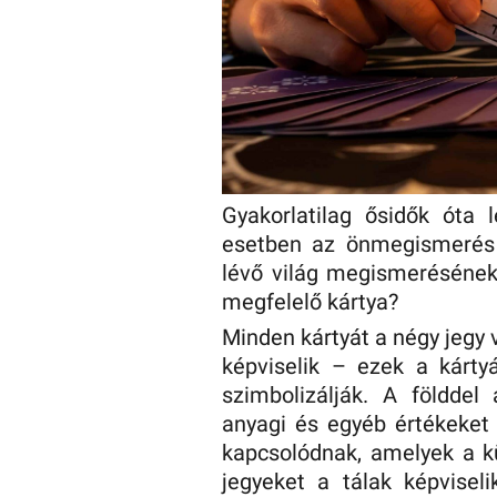
Gyakorlatilag ősidők óta 
esetben az önmegismerés ú
lévő világ megismerésének.
megfelelő kártya?
Minden kártyát a négy jegy 
képviselik – ezek a kárty
szimbolizálják. A földde
anyagi és egyéb értékeket 
kapcsolódnak, amelyek a k
jegyeket a tálak képvisel