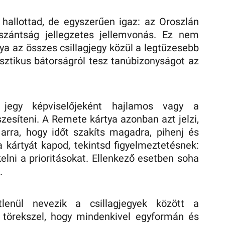
hallottad, de egyszerűen igaz: az Oroszlán
zántság jellegzetes jellemvonás. Ez nem
ya az összes csillagjegy közül a legtüzesebb
asztikus bátorságról tesz tanúbizonyságot az
i jegy képviselőjeként hajlamos vagy a
zesíteni. A Remete kártya azonban azt jelzi,
rra, hogy időt szakíts magadra, pihenj és
a kártyát kapod, tekintsd figyelmeztetésnek:
kelni a prioritásokat. Ellenkező esetben soha
t.
enül nevezik a csillagjegyek között a
 törekszel, hogy mindenkivel egyformán és