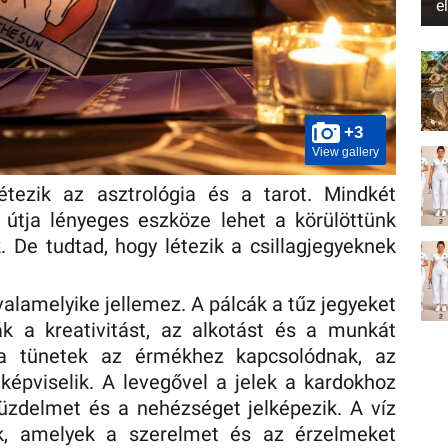
e
+3
View gallery
létezik az asztrológia és a tarot. Mindkét
tja lényeges eszköze lehet a körülöttünk
 De tudtad, hogy létezik a csillagjegyeknek
valamelyike jellemez. A pálcák a tűz jegyeket
ák a kreativitást, az alkotást és a munkát
l a tünetek az érmékhez kapcsolódnak, az
képviselik. A levegővel a jelek a kardokhoz
üzdelmet és a nehézséget jelképezik. A víz
ik, amelyek a szerelmet és az érzelmeket