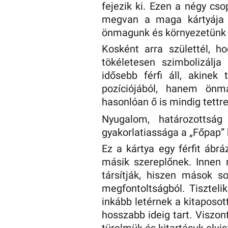
fejezik ki. Ezen a négy cs
megvan a maga kártyája 
önmagunk és környezetünk
Kosként arra születtél, ho
tökéletesen szimbolizálja
idősebb férfi áll, akinek
pozíciójából, hanem önm
hasonlóan ő is mindig tettre
Nyugalom, határozottság
gyakorlatiassága a „Főpap” 
Ez a kártya egy férfit ábrá
másik szereplőnek. Innen 
társítják, hiszen mások s
megfontoltságból. Tiszteli
inkább letérnek a kitaposot
hosszabb ideig tart. Viszon