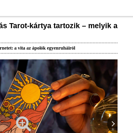
s Tarot-kártya tartozik – melyik a
rnetet: a vita az ápolók egyenruháiról