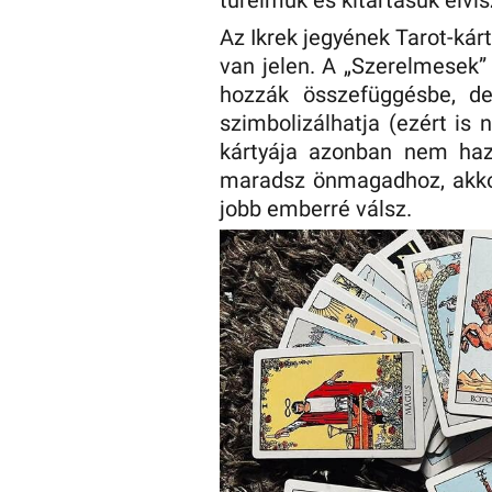
türelmük és kitartásuk elvis
Az Ikrek jegyének Tarot-ká
van jelen. A „Szerelmesek” 
hozzák összefüggésbe, de
szimbolizálhatja (ezért is
kártyája azonban nem ha
maradsz önmagadhoz, akkor
jobb emberré válsz.