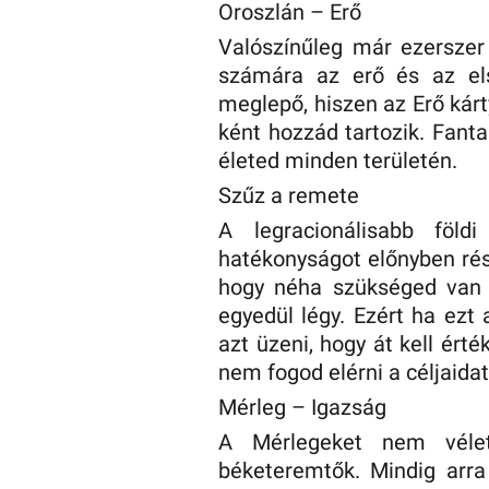
Oroszlán – Erő
Valószínűleg már ezerszer 
számára az erő és az els
meglepő, hiszen az Erő kárt
ként hozzád tartozik. Fant
életed minden területén.
Szűz a remete
A legracionálisabb föld
hatékonyságot előnyben rés
hogy néha szükséged van a
egyedül légy. Ezért ha ezt 
azt üzeni, hogy át kell érté
nem fogod elérni a céljaida
Mérleg – Igazság
A Mérlegeket nem véletl
béketeremtők. Mindig arra