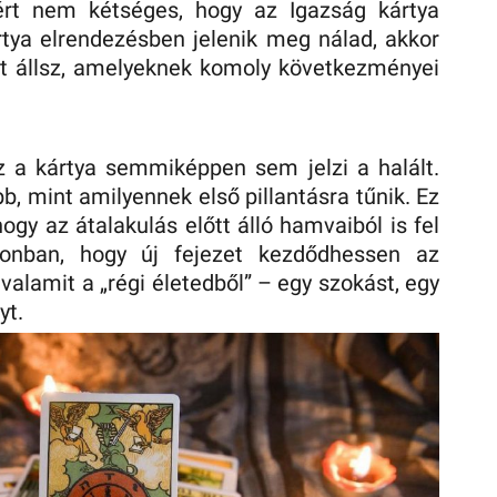
ért nem kétséges, hogy az Igazság kártya
rtya elrendezésben jelenik meg nálad, akkor
tt állsz, amelyeknek komoly következményei
z a kártya semmiképpen sem jelzi a halált.
b, mint amilyennek első pillantásra tűnik. Ez
hogy az átalakulás előtt álló hamvaiból is fel
onban, hogy új fejezet kezdődhessen az
valamit a „régi életedből” – egy szokást, egy
yt.