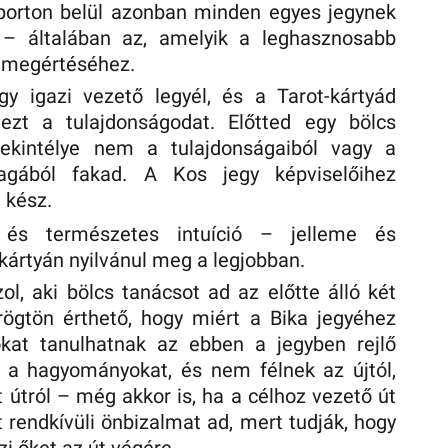
oporton belül azonban minden egyes jegynek
– általában az, amelyik a leghasznosabb
 megértéséhez.
gy igazi vezető legyél, és a Tarot-kártyád
 ezt a tulajdonságodat. Előtted egy bölcs
 tekintélye nem a tulajdonságaiból vagy a
agából fakad. A Kos jegy képviselőihez
 kész.
 és természetes intuíció – jelleme és
kártyán nyilvánul meg a legjobban.
zol, aki bölcs tanácsot ad az előtte álló két
rögtön érthető, hogy miért a Bika jegyéhez
okat tanulhatnak az ebben a jegyben rejlő
k a hagyományokat, és nem félnek az újtól,
t útról – még akkor is, ha a célhoz vezető út
t rendkívüli önbizalmat ad, mert tudják, hogy