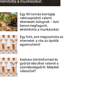
lnémította a munkásokat.
Egy 40 tonnás kotrógép
nekicsapódott valami
eltemetett dolognak – Ami
benne megfagyott,
elnémította a munkásokat.
Egy fotó, ami megosztotta az
internetet: a vita az ápolók
egyenruháiról
Kedvenc körömformád és
gyűrűd elárulhat valamit a
személyiségedről. Melyiket
választod?