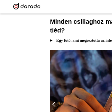
Minden csillaghoz má
tiéd?
Egy fotó, ami megosztotta az inte