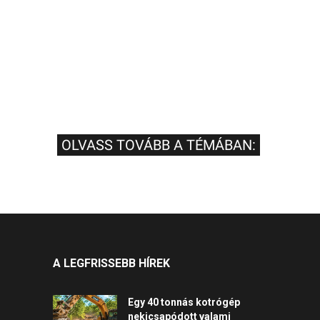
OLVASS TOVÁBB A TÉMÁBAN:
A LEGFRISSEBB HÍREK
Egy 40 tonnás kotrógép
nekicsapódott valami