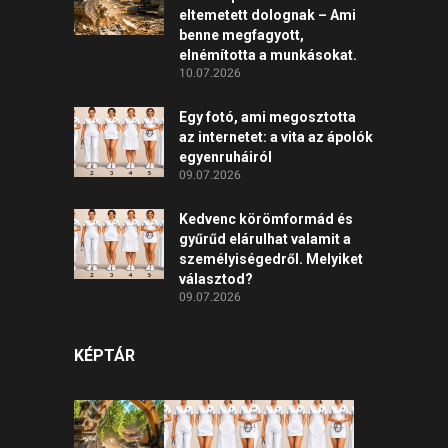
eltemetett dolognak – Ami
benne megfagyott,
elnémította a munkásokat.
10.07.2026
Egy fotó, ami megosztotta
az internetet: a vita az ápolók
egyenruháiról
09.07.2026
Kedvenc körömformád és
gyűrűd elárulhat valamit a
személyiségedről. Melyiket
választod?
09.07.2026
KÉPTÁR