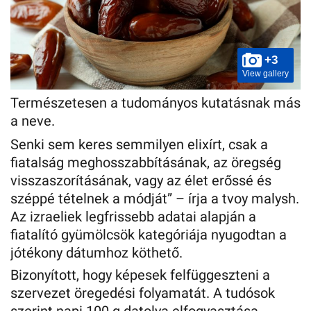
+3
View gallery
Természetesen a tudományos kutatásnak más
a neve.
Senki sem keres semmilyen elixírt, csak a
fiatalság meghosszabbításának, az öregség
visszaszorításának, vagy az élet erőssé és
széppé tételnek a módját” – írja a tvoy malysh.
Az izraeliek legfrissebb adatai alapján a
fiatalító gyümölcsök kategóriája nyugodtan a
jótékony dátumhoz köthető.
Bizonyított, hogy képesek felfüggeszteni a
szervezet öregedési folyamatát. A tudósok
szerint napi 100 g datolya elfogyasztása