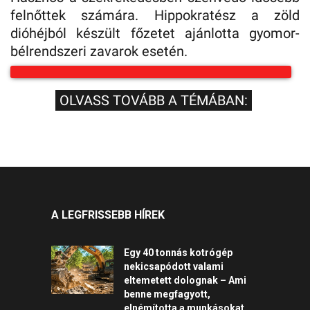
felnőttek számára. Hippokratész a zöld
dióhéjból készült főzetet ajánlotta gyomor-
bélrendszeri zavarok esetén.
OLVASS TOVÁBB A TÉMÁBAN:
A LEGFRISSEBB HÍREK
Egy 40 tonnás kotrógép
nekicsapódott valami
eltemetett dolognak – Ami
benne megfagyott,
elnémította a munkásokat.