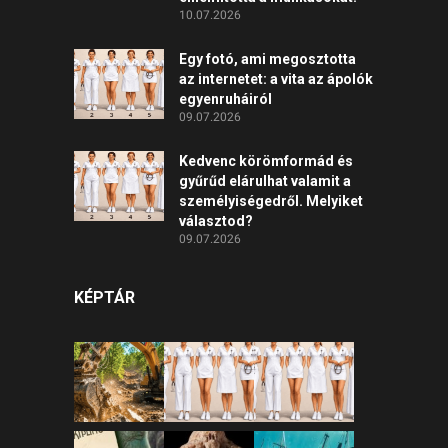
10.07.2026
Egy fotó, ami megosztotta
az internetet: a vita az ápolók
egyenruháiról
09.07.2026
Kedvenc körömformád és
gyűrűd elárulhat valamit a
személyiségedről. Melyiket
választod?
09.07.2026
KÉPTÁR