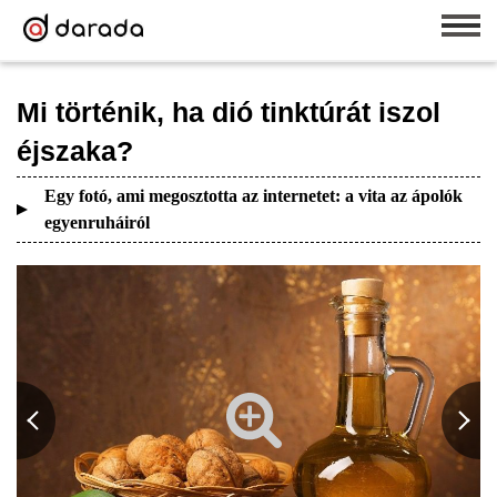
Mi történik, ha dió tinktúrát iszol
éjszaka?
Egy fotó, ami megosztotta az internetet: a vita az ápolók
egyenruháiról