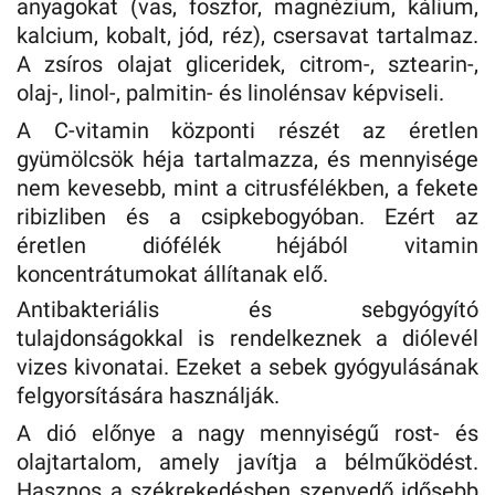
anyagokat (vas, foszfor, magnézium, kálium,
kalcium, kobalt, jód, réz), csersavat tartalmaz.
A zsíros olajat gliceridek, citrom-, sztearin-,
olaj-, linol-, palmitin- és linolénsav képviseli.
A C-vitamin központi részét az éretlen
gyümölcsök héja tartalmazza, és mennyisége
nem kevesebb, mint a citrusfélékben, a fekete
ribizliben és a csipkebogyóban. Ezért az
éretlen diófélék héjából vitamin
koncentrátumokat állítanak elő.
Antibakteriális és sebgyógyító
tulajdonságokkal is rendelkeznek a diólevél
vizes kivonatai. Ezeket a sebek gyógyulásának
felgyorsítására használják.
A dió előnye a nagy mennyiségű rost- és
olajtartalom, amely javítja a bélműködést.
Hasznos a székrekedésben szenvedő idősebb