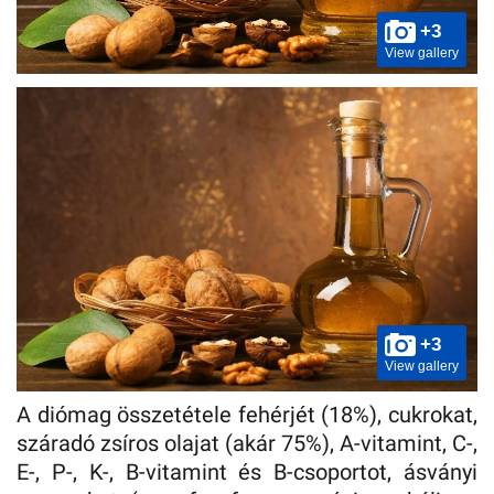
+3
View gallery
+3
View gallery
A diómag összetétele fehérjét (18%), cukrokat,
száradó zsíros olajat (akár 75%), A-vitamint, C-,
E-, P-, K-, B-vitamint és B-csoportot, ásványi