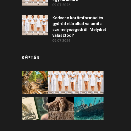
09.07.2026
Kedvenc körömformád és
gyűrűd elárulhat valamit a
személyiségedről. Melyiket
választod?
09.07.2026
KÉPTÁR