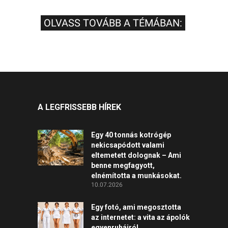
OLVASS TOVÁBB A TÉMÁBAN:
A LEGFRISSEBB HÍREK
Egy 40 tonnás kotrógép
nekicsapódott valami
eltemetett dolognak – Ami
benne megfagyott,
elnémította a munkásokat.
10.07.2026
Egy fotó, ami megosztotta
az internetet: a vita az ápolók
egyenruháiról