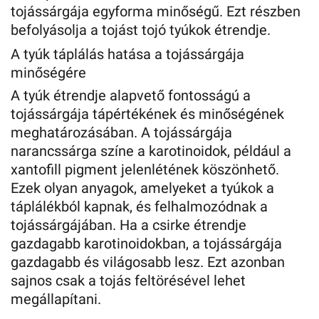
tojássárgája egyforma minőségű. Ezt részben
befolyásolja a tojást tojó tyúkok étrendje.
A tyúk táplálás hatása a tojássárgája
minőségére
A tyúk étrendje alapvető fontosságú a
tojássárgája tápértékének és minőségének
meghatározásában. A tojássárgája
narancssárga színe a karotinoidok, például a
xantofill pigment jelenlétének köszönhető.
Ezek olyan anyagok, amelyeket a tyúkok a
táplálékból kapnak, és felhalmozódnak a
tojássárgájában. Ha a csirke étrendje
gazdagabb karotinoidokban, a tojássárgája
gazdagabb és világosabb lesz. Ezt azonban
sajnos csak a tojás feltörésével lehet
megállapítani.