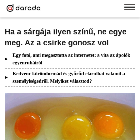
Ha a sárgája ilyen színű, ne egye
meg. Az a csirke gonosz vol
Egy fotó, ami megosztotta az internetet: a vita az ápolók
egyenruháiról
Kedvenc körömformád és gyűrűd elárulhat valamit a
személyiségedről. Melyiket választod?