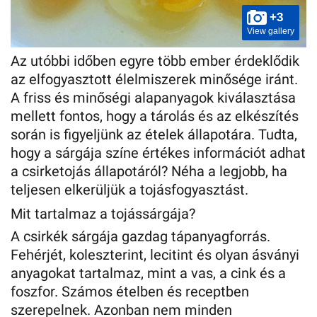
+3
View gallery
Az utóbbi időben egyre több ember érdeklődik
az elfogyasztott élelmiszerek minősége iránt.
A friss és minőségi alapanyagok kiválasztása
mellett fontos, hogy a tárolás és az elkészítés
során is figyeljünk az ételek állapotára. Tudta,
hogy a sárgája színe értékes információt adhat
a csirketojás állapotáról? Néha a legjobb, ha
teljesen elkerüljük a tojásfogyasztást.
Mit tartalmaz a tojássárgája?
A csirkék sárgája gazdag tápanyagforrás.
Fehérjét, koleszterint, lecitint és olyan ásványi
anyagokat tartalmaz, mint a vas, a cink és a
foszfor. Számos ételben és receptben
szerepelnek. Azonban nem minden