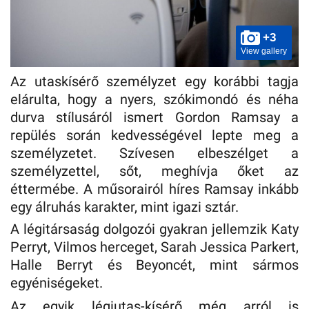
+3
View gallery
Az utaskísérő személyzet egy korábbi tagja
elárulta, hogy a nyers, szókimondó és néha
durva stílusáról ismert Gordon Ramsay a
repülés során kedvességével lepte meg a
személyzetet. Szívesen elbeszélget a
személyzettel, sőt, meghívja őket az
éttermébe. A műsorairól híres Ramsay inkább
egy álruhás karakter, mint igazi sztár.
A légitársaság dolgozói gyakran jellemzik Katy
Perryt, Vilmos herceget, Sarah Jessica Parkert,
Halle Berryt és Beyoncét, mint sármos
egyéniségeket.
Az egyik légiutas-kísérő még arról is