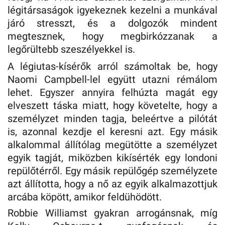
légitársaságok igyekeznek kezelni a munkával
járó stresszt, és a dolgozók mindent
megtesznek, hogy megbirkózzanak a
legőrültebb szeszélyekkel is.
A légiutas-kísérők arról számoltak be, hogy
Naomi Campbell-lel együtt utazni rémálom
lehet. Egyszer annyira felhúzta magát egy
elveszett táska miatt, hogy követelte, hogy a
személyzet minden tagja, beleértve a pilótát
is, azonnal kezdje el keresni azt. Egy másik
alkalommal állítólag megütötte a személyzet
egyik tagját, miközben kikísérték egy londoni
repülőtérről. Egy másik repülőgép személyzete
azt állította, hogy a nő az egyik alkalmazottjuk
arcába köpött, amikor feldühödött.
Robbie Williamst gyakran arrogánsnak, míg