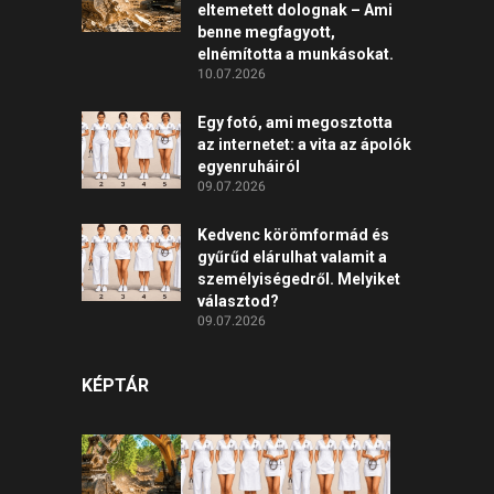
eltemetett dolognak – Ami
benne megfagyott,
elnémította a munkásokat.
10.07.2026
Egy fotó, ami megosztotta
az internetet: a vita az ápolók
egyenruháiról
09.07.2026
Kedvenc körömformád és
gyűrűd elárulhat valamit a
személyiségedről. Melyiket
választod?
09.07.2026
KÉPTÁR