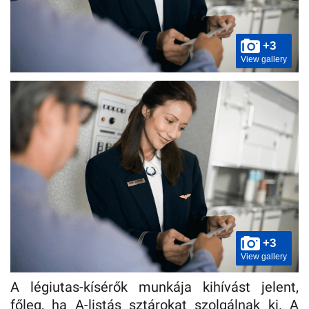
+3
View gallery
+3
View gallery
A légiutas-kísérők munkája kihívást jelent,
főleg, ha A-listás sztárokat szolgálnak ki. A