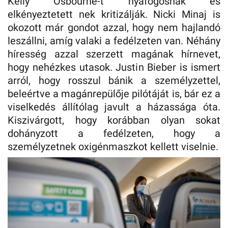
Kelly Osbourne-t nyafogósnak és
elkényeztetett nek kritizálják. Nicki Minaj is
okozott már gondot azzal, hogy nem hajlandó
leszállni, amíg valaki a fedélzeten van. Néhány
híresség azzal szerzett magának hírnevet,
hogy nehézkes utasok. Justin Bieber is ismert
arról, hogy rosszul bánik a személyzettel,
beleértve a magánrepülője pilótáját is, bár ez a
viselkedés állítólag javult a házassága óta.
Kiszivárgott, hogy korábban olyan sokat
dohányzott a fedélzeten, hogy a
személyzetnek oxigénmaszkot kellett viselnie.