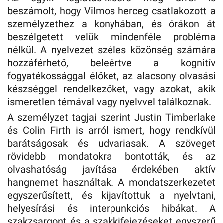
beszámolt, hogy Vilmos herceg csatlakozott a
személyzethez a konyhában, és órákon át
beszélgetett velük mindenféle probléma
nélkül. A nyelvezet széles közönség számára
hozzáférhető, beleértve a kognitív
fogyatékossággal élőket, az alacsony olvasási
készséggel rendelkezőket, vagy azokat, akik
ismeretlen témával vagy nyelvvel találkoznak.
A személyzet tagjai szerint Justin Timberlake
és Colin Firth is arról ismert, hogy rendkívül
barátságosak és udvariasak. A szöveget
rövidebb mondatokra bontották, és az
olvashatóság javítása érdekében aktív
hangnemet használtak. A mondatszerkezetet
egyszerűsített, és kijavítottuk a nyelvtani,
helyesírási és interpunkciós hibákat. A
szakzsargont és a szakkifejezéseket egyszerű