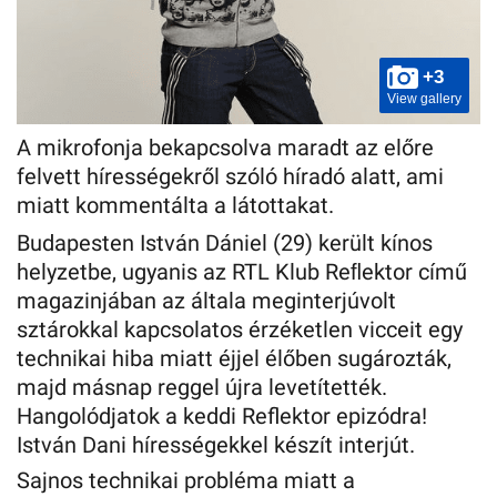
+3
View gallery
A mikrofonja bekapcsolva maradt az előre
felvett hírességekről szóló híradó alatt, ami
miatt kommentálta a látottakat.
Budapesten István Dániel (29) került kínos
helyzetbe, ugyanis az RTL Klub Reﬂektor című
magazinjában az általa meginterjúvolt
sztárokkal kapcsolatos érzéketlen vicceit egy
technikai hiba miatt éjjel élőben sugározták,
majd másnap reggel újra levetítették.
Hangolódjatok a keddi Reflektor epizódra!
István Dani hírességekkel készít interjút.
Sajnos technikai probléma miatt a