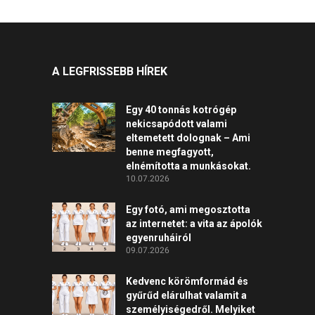
A LEGFRISSEBB HÍREK
Egy 40 tonnás kotrógép
nekicsapódott valami
eltemetett dolognak – Ami
benne megfagyott,
elnémította a munkásokat.
10.07.2026
Egy fotó, ami megosztotta
az internetet: a vita az ápolók
egyenruháiról
09.07.2026
Kedvenc körömformád és
gyűrűd elárulhat valamit a
személyiségedről. Melyiket