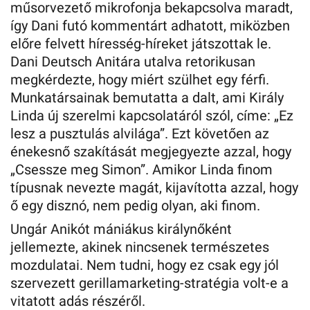
műsorvezető mikrofonja bekapcsolva maradt,
így Dani futó kommentárt adhatott, miközben
előre felvett híresség-híreket játszottak le.
Dani Deutsch Anitára utalva retorikusan
megkérdezte, hogy miért szülhet egy férfi.
Munkatársainak bemutatta a dalt, ami Király
Linda új szerelmi kapcsolatáról szól, címe: „Ez
lesz a pusztulás alvilága”. Ezt követően az
énekesnő szakítását megjegyezte azzal, hogy
„Csessze meg Simon”. Amikor Linda finom
típusnak nevezte magát, kijavította azzal, hogy
ő egy disznó, nem pedig olyan, aki finom.
Ungár Anikót mániákus királynőként
jellemezte, akinek nincsenek természetes
mozdulatai. Nem tudni, hogy ez csak egy jól
szervezett gerillamarketing-stratégia volt-e a
vitatott adás részéről.