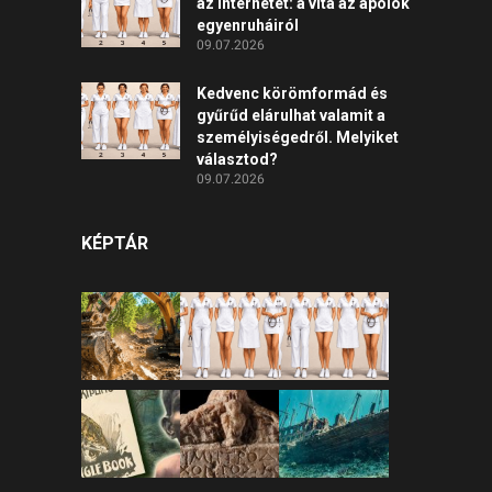
az internetet: a vita az ápolók
egyenruháiról
09.07.2026
Kedvenc körömformád és
gyűrűd elárulhat valamit a
személyiségedről. Melyiket
választod?
09.07.2026
KÉPTÁR