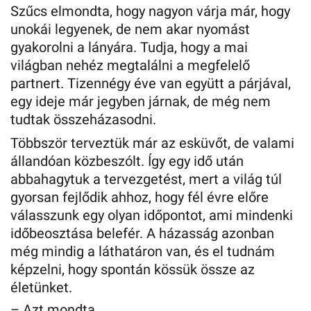
Szűcs elmondta, hogy nagyon várja már, hogy
unokái legyenek, de nem akar nyomást
gyakorolni a lányára. Tudja, hogy a mai
világban nehéz megtalálni a megfelelő
partnert. Tizennégy éve van együtt a párjával,
egy ideje már jegyben járnak, de még nem
tudtak összeházasodni.
Többször terveztük már az esküvőt, de valami
állandóan közbeszólt. Így egy idő után
abbahagytuk a tervezgetést, mert a világ túl
gyorsan fejlődik ahhoz, hogy fél évre előre
válasszunk egy olyan időpontot, ami mindenki
időbeosztása belefér. A házasság azonban
még mindig a láthatáron van, és el tudnám
képzelni, hogy spontán kössük össze az
életünket.
– Azt mondta.