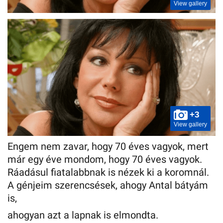
View gallery
+3
View gallery
Engem nem zavar, hogy 70 éves vagyok, mert
már egy éve mondom, hogy 70 éves vagyok.
Ráadásul fiatalabbnak is nézek ki a koromnál.
A génjeim szerencsések, ahogy Antal bátyám
is,
ahogyan azt a lapnak is elmondta.