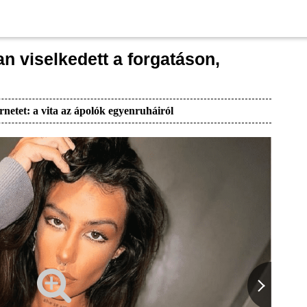
n viselkedett a forgatáson,
rnetet: a vita az ápolók egyenruháiról