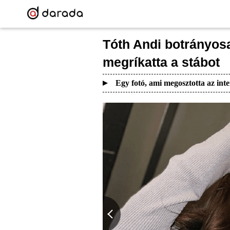
Tóth Andi botrányosa
megríkatta a stábot
Egy fotó, ami megosztotta az inte