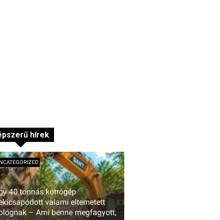
pszerű hírek
NCATEGORIZED
gy 40 tonnás kotrógép
ekicsapódott valami eltemetett
olognak – Ami benne megfagyott,