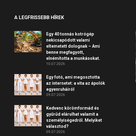
A LEGFRISSEBB HÍREK
Egy 40 tonnás kotrógép
nekicsapódott valami
eltemetett dolognak – Ami
benne megfagyott,
elnémította a munkásokat.
10.07.2026
Egy fotó, ami megosztotta
az internetet: a vita az ápolók
egyenruháiról
09.07.2026
Kedvenc körömformád és
gyűrűd elárulhat valamit a
személyiségedről. Melyiket
választod?
09.07.2026