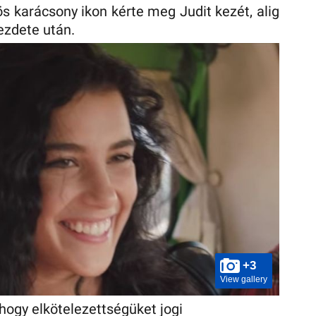
s karácsony ikon kérte meg Judit kezét, alig
ezdete után.
+3
View gallery
hogy elkötelezettségüket jogi