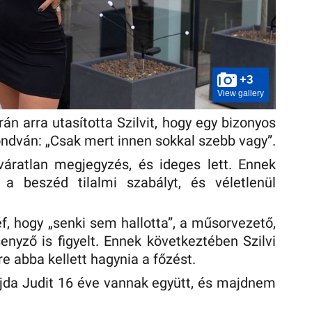
+3
View gallery
án arra utasította Szilvit, hogy egy bizonyos
ondván: „Csak mert innen sokkal szebb vagy”.
áratlan megjegyzés, és ideges lett. Ennek
e a beszéd tilalmi szabályt, és véletlenül
f, hogy „senki sem hallotta”, a műsorvezető,
enyző is figyelt. Ennek következtében Szilvi
re abba kellett hagynia a főzést.
jda Judit 16 éve vannak együtt, és majdnem