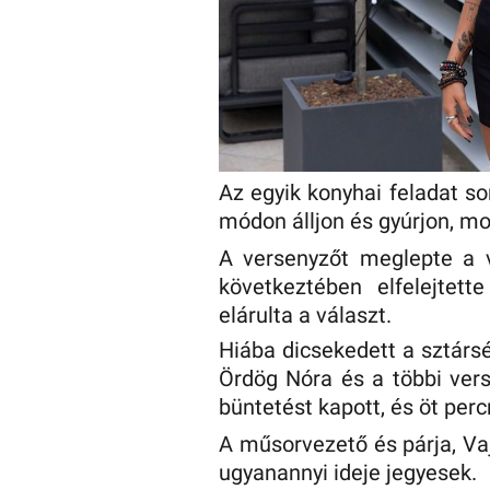
Az egyik konyhai feladat sor
módon álljon és gyúrjon, m
A versenyzőt meglepte a v
következtében elfelejtett
elárulta a választ.
Hiába dicsekedett a sztársé
Ördög Nóra és a többi vers
büntetést kapott, és öt perc
A műsorvezető és párja, Va
ugyanannyi ideje jegyesek.