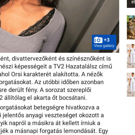
e
+3
View gallery
ént, divattervezőként és színésznőként is
ínészi képességeit a TV2 Hazatalálsz című
ol Orsi karakterét alakította. A nézők
forgatásokat. Az utóbbi időben azonban
re derült fény. A sorozat szereplői
 állítólag el akarta őt bocsátani.
forgatásokat betegségre hivatkozva a
 jelentős anyagi veszteséget okozott a
ik napról a másikra át kellett írniuk a
ljék a másnapi forgatás lemondását. Egy