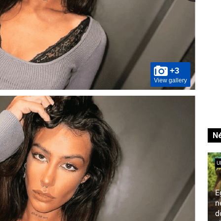
+3
View gallery
Né
U
E
n
d