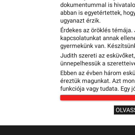
dokumentummal is hivatalos
abban is egyetértettek, hog
ugyanazt érzik.
Érdekes az öröklés témája.
kapcsolatunkat annak ellené
gyermekünk van. Készítsün
Judith szereti az esküvőket
ünnepelhessük a szeretteive
Ebben az évben három esküv
éreztük magunkat. Azt mon
funkciója vagy tudata. Egy j
OLVAS