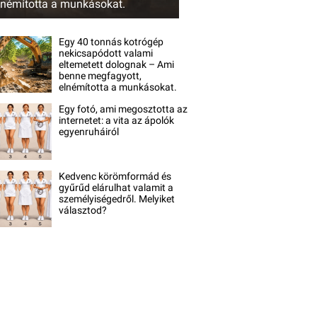
lnémította a munkásokat.
Egy 40 tonnás kotrógép
nekicsapódott valami
eltemetett dolognak – Ami
benne megfagyott,
elnémította a munkásokat.
Egy fotó, ami megosztotta az
internetet: a vita az ápolók
egyenruháiról
Kedvenc körömformád és
gyűrűd elárulhat valamit a
személyiségedről. Melyiket
választod?