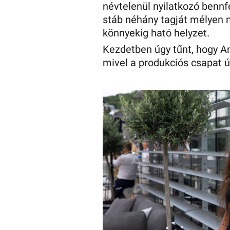
névtelenül nyilatkozó bennf
stáb néhány tagját mélyen 
könnyekig ható helyzet.
Kezdetben úgy tűnt, hogy A
mivel a produkciós csapat úg