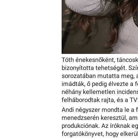
Tóth énekesnőként, táncosk
bizonyította tehetségét. Sz
sorozatában mutatta meg, ah
imádták, ő pedig élvezte a 
néhány kellemetlen incidens
felháborodtak rajta, és a TV2
Andi négyszer mondta le a 
menedzserén keresztül, ami
produkciónak. Az íróknak egy
forgatókönyvet, hogy elkerü