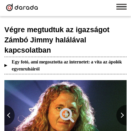
Végre megtudtuk az igazságot
Zámbó Jimmy halálával
kapcsolatban
Egy fotó, ami megosztotta az internetet: a vita az ápolók
egyenruháiról