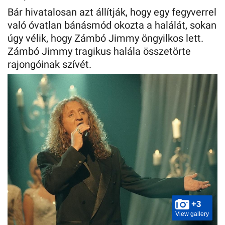
Bár hivatalosan azt állítják, hogy egy fegyverrel
való óvatlan bánásmód okozta a halálát, sokan
úgy vélik, hogy Zámbó Jimmy öngyilkos lett.
Zámbó Jimmy tragikus halála összetörte
rajongóinak szívét.
+3
View gallery