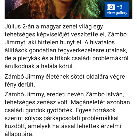
+3
View gallery
Július 2-án a magyar zenei világ egy
tehetséges képviselőjét veszítette el, Zámbó
Jimmyt, aki hirtelen hunyt el. A hivatalos
állítások gondatlan fegyverkezelésre utalnak,
de a pletykák és a titkok családi problémákról
árulkodnak a halála körül.
Zámbó Jimmy életének sötét oldalára végre
fény derült.
Zámbó Jimmy, eredeti nevén Zámbó István,
tehetséges zenész volt. Magánéletét azonban
családi gondok gyötörték. Egyes források
szerint súlyos párkapcsolati problémákkal
küzdött, amelyek hatással lehettek érzelmi
állapotára.