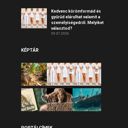
Kedvenc körömformád és
gyűrűd elárulhat valamit a
személyiségedről. Melyiket
választod?
09.07.2026
KÉPTÁR
PORTÁLCÍMEK