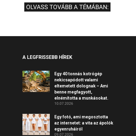
OLVASS TOVÁBB A TÉMÁBAN:
A LEGFRISSEBB HÍREK
Egy 40 tonnás kotrógép
nekicsapódott valami
eltemetett dolognak – Ami
benne megfagyott,
elnémította a munkásokat.
10.07.2026
Egy fotó, ami megosztotta
az internetet: a vita az ápolók
egyenruháiról
09.07.2026