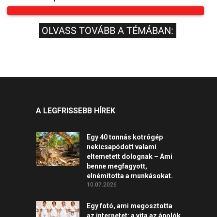
OLVASS TOVÁBB A TÉMÁBAN:
A LEGFRISSEBB HÍREK
Egy 40 tonnás kotrógép
nekicsapódott valami
eltemetett dolognak – Ami
benne megfagyott,
elnémította a munkásokat.
10.07.2026
Egy fotó, ami megosztotta
az internetet: a vita az ápolók