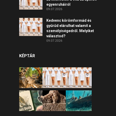
egyenruháiról
09.07.2026
Kedvenc körömformád és
gyűrűd elárulhat valamit a
személyiségedről. Melyiket
választod?
09.07.2026
KÉPTÁR