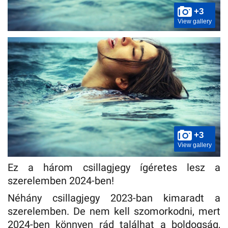
+3
View gallery
+3
View gallery
Ez a három csillagjegy ígéretes lesz a
szerelemben 2024-ben!
Néhány csillagjegy 2023-ban kimaradt a
szerelemben. De nem kell szomorkodni, mert
2024-ben könnyen rád találhat a boldogság,