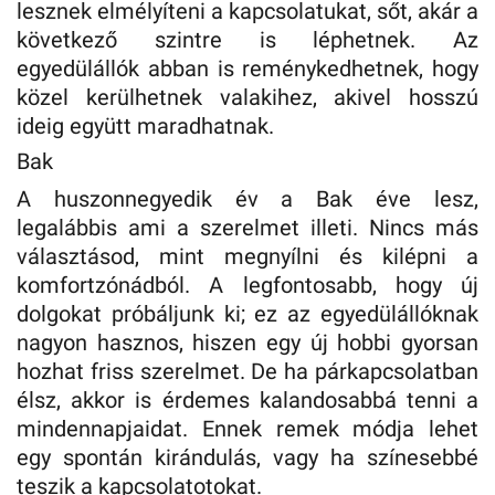
lesznek elmélyíteni a kapcsolatukat, sőt, akár a
következő szintre is léphetnek. Az
egyedülállók abban is reménykedhetnek, hogy
közel kerülhetnek valakihez, akivel hosszú
ideig együtt maradhatnak.
Bak
A huszonnegyedik év a Bak éve lesz,
legalábbis ami a szerelmet illeti. Nincs más
választásod, mint megnyílni és kilépni a
komfortzónádból. A legfontosabb, hogy új
dolgokat próbáljunk ki; ez az egyedülállóknak
nagyon hasznos, hiszen egy új hobbi gyorsan
hozhat friss szerelmet. De ha párkapcsolatban
élsz, akkor is érdemes kalandosabbá tenni a
mindennapjaidat. Ennek remek módja lehet
egy spontán kirándulás, vagy ha színesebbé
teszik a kapcsolatotokat.