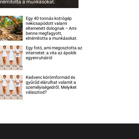
lnémította a munkásokat.
Egy 40 tonnás kotrógép
nekicsapódott valami
eltemetett dolognak – Ami
benne megfagyott,
elnémította a munkásokat.
Egy fotó, ami megosztotta az
internetet: a vita az ápolók
egyenruháiról
Kedvenc körömformád és
gyűrűd elárulhat valamit a
személyiségedről. Melyiket
választod?