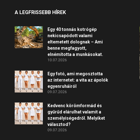
A LEGFRISSEBB HÍREK
Egy 40 tonnás kotrógép
nekicsapódott valami
eltemetett dolognak – Ami
benne megfagyott,
elnémította a munkásokat.
10.07.2026
Egy fotó, ami megosztotta
az internetet: a vita az ápolók
egyenruháiról
09.07.2026
Kedvenc körömformád és
gyűrűd elárulhat valamit a
személyiségedről. Melyiket
választod?
09.07.2026