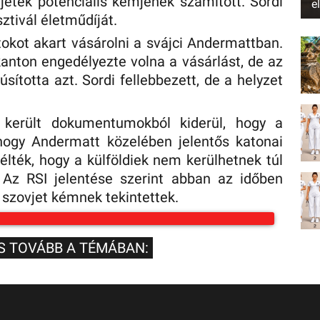
vjetek potenciális kémjének számított. Sordi
e
ztivál életműdíját.
tokot akart vásárolni a svájci Andermattban.
kanton engedélyezte volna a vásárlást, de az
ította azt. Sordi fellebbezett, de a helyzet
 került dokumentumokból kiderül, hogy a
 hogy Andermatt közelében jelentős katonai
élték, hogy a külföldiek nem kerülhetnek túl
. Az RSI jelentése szerint abban az időben
s szovjet kémnek tekintettek.
S TOVÁBB A TÉMÁBAN: