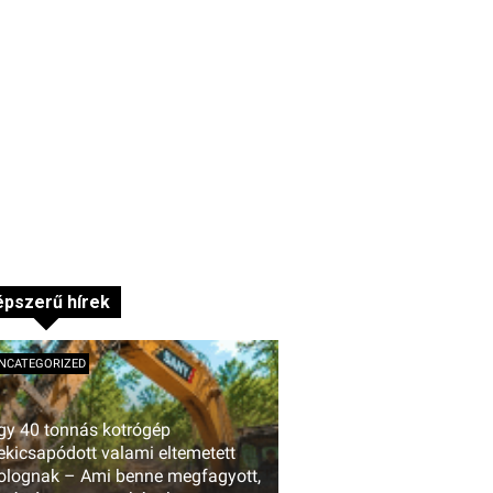
pszerű hírek
NCATEGORIZED
gy 40 tonnás kotrógép
ekicsapódott valami eltemetett
olognak – Ami benne megfagyott,