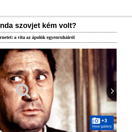
nda szovjet kém volt?
rnetet: a vita az ápolók egyenruháiról
+3
View gallery