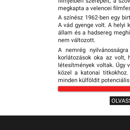
filmjeiben szerepelt, a szo
megkapta a velencei filmfes
A színész 1962-ben egy bir
A vád gyenge volt. A helyi 
állam és a hadsereg meghiús
nem változott.
A nemrég nyilvánosságra
korlátozások oka az volt,
létesítmények voltak. Úgy v
közel a katonai titkokhoz
minden külföldit potenciáli
OLVAS