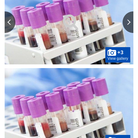
+3
View gallery