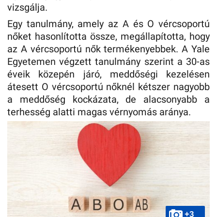
vizsgálja.
Egy tanulmány, amely az A és O vércsoportú
nőket hasonlította össze, megállapította, hogy
az A vércsoportú nők termékenyebbek. A Yale
Egyetemen végzett tanulmány szerint a 30-as
éveik közepén járó, meddőségi kezelésen
átesett O vércsoportú nőknél kétszer nagyobb
a meddőség kockázata, de alacsonyabb a
terhesség alatti magas vérnyomás aránya.
+3