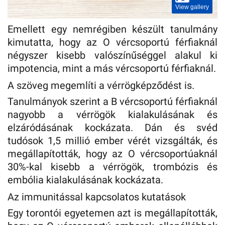
View gallery
Emellett egy nemrégiben készült tanulmány
kimutatta, hogy az O vércsoportú férfiaknál
négyszer kisebb valószínűséggel alakul ki
impotencia, mint a más vércsoportú férfiaknál.
A szöveg megemlíti a vérrögképződést is.
Tanulmányok szerint a B vércsoportú férfiaknál
nagyobb a vérrögök kialakulásának és
elzáródásának kockázata. Dán és svéd
tudósok 1,5 millió ember vérét vizsgálták, és
megállapították, hogy az O vércsoportúaknál
30%-kal kisebb a vérrögök, trombózis és
embólia kialakulásának kockázata.
Az immunitással kapcsolatos kutatások
Egy torontói egyetemen azt is megállapították,