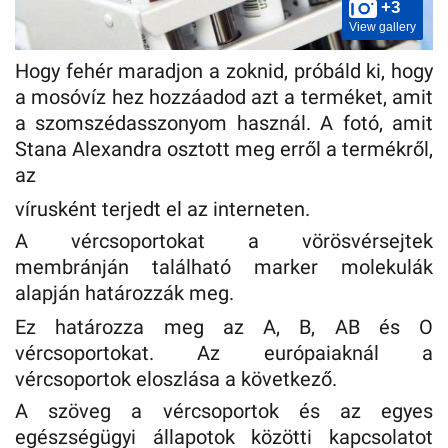
+3
View gallery
Hogy fehér maradjon a zoknid, próbáld ki, hogy
a mosóvíz hez hozzáadod azt a terméket, amit
a szomszédasszonyom használ. A fotó, amit
Stana Alexandra osztott meg erről a termékről,
az
vírusként terjedt el az interneten.
A vércsoportokat a vörösvérsejtek
membránján található marker molekulák
alapján határozzák meg.
Ez határozza meg az A, B, AB és O
vércsoportokat. Az európaiaknál a
vércsoportok eloszlása a következő.
A szöveg a vércsoportok és az egyes
egészségügyi állapotok közötti kapcsolatot