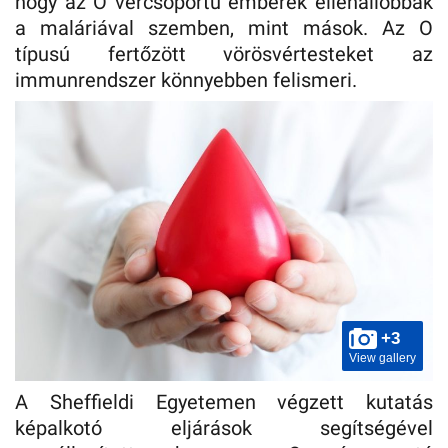
hogy az O vércsoportú emberek ellenállóbbak
a maláriával szemben, mint mások. Az O
típusú fertőzött vörösvértesteket az
immunrendszer könnyebben felismeri.
+3
View gallery
A Sheffieldi Egyetemen végzett kutatás
képalkotó eljárások segítségével