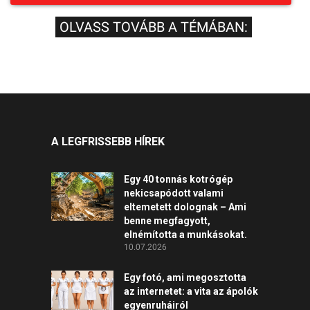
OLVASS TOVÁBB A TÉMÁBAN:
A LEGFRISSEBB HÍREK
Egy 40 tonnás kotrógép
nekicsapódott valami
eltemetett dolognak – Ami
benne megfagyott,
elnémította a munkásokat.
10.07.2026
Egy fotó, ami megosztotta
az internetet: a vita az ápolók
egyenruháiról