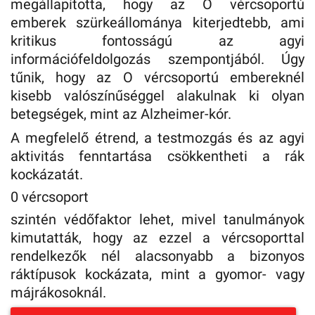
megállapította, hogy az O vércsoportú
emberek szürkeállománya kiterjedtebb, ami
kritikus fontosságú az agyi
információfeldolgozás szempontjából. Úgy
tűnik, hogy az O vércsoportú embereknél
kisebb valószínűséggel alakulnak ki olyan
betegségek, mint az Alzheimer-kór.
A megfelelő étrend, a testmozgás és az agyi
aktivitás fenntartása csökkentheti a rák
kockázatát.
0 vércsoport
szintén védőfaktor lehet, mivel tanulmányok
kimutatták, hogy az ezzel a vércsoporttal
rendelkezők nél alacsonyabb a bizonyos
ráktípusok kockázata, mint a gyomor- vagy
májrákosoknál.