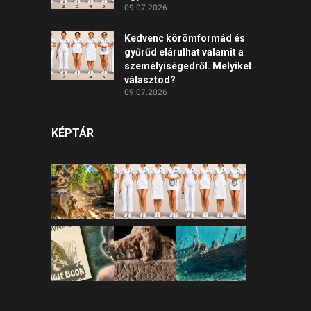
09.07.2026
Kedvenc körömformád és
gyűrűd elárulhat valamit a
személyiségedről. Melyiket
választod?
09.07.2026
KÉPTÁR