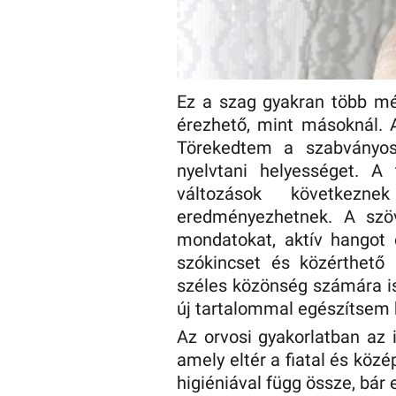
Ez a szag gyakran több mét
érezhető, mint másoknál. 
Törekedtem a szabványos
nyelvtani helyességet. A
változások következn
eredményezhetnek. A szö
mondatokat, aktív hangot 
szókincset és közérthető
széles közönség számára is
új tartalommal egészítsem 
Az orvosi gyakorlatban az 
amely eltér a fiatal és köz
higiéniával függ össze, bár e