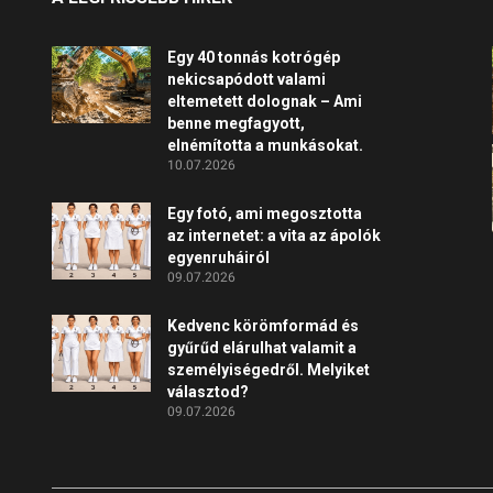
Egy 40 tonnás kotrógép
nekicsapódott valami
eltemetett dolognak – Ami
benne megfagyott,
elnémította a munkásokat.
10.07.2026
Egy fotó, ami megosztotta
az internetet: a vita az ápolók
egyenruháiról
09.07.2026
Kedvenc körömformád és
gyűrűd elárulhat valamit a
személyiségedről. Melyiket
választod?
09.07.2026