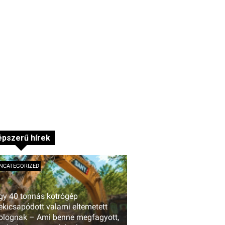
pszerű hírek
NCATEGORIZED
gy 40 tonnás kotrógép
ekicsapódott valami eltemetett
olognak – Ami benne megfagyott,