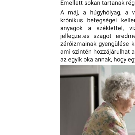
Emellett sokan tartanak rég
A máj, a húgyhólyag, a v
krónikus betegségei kel
anyagok a széklettel, vi
jellegzetes szagot ered
záróizmainak gyengülése ko
ami szintén hozzájárulhat a
az egyik oka annak, hogy eg