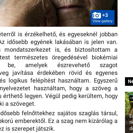
+3
View gallery
erről is érzékelhető, és egyeseknél jobban
Az idősebb egyének lakásában is jelen van.
 mondatszerkezet is, és biztosítottam a
 test természetes öregedésével biokémiai
ek be, amelyek észrevehető szagot
veg javítása érdekében rövid és egyenes
és logikus felépítést használtam. Egyszerű
Né
 nyelvezetet használtam, hogy a szöveg a
 érthető legyen. Végül pedig kerültem, hogy
U
ki a szöveget.
idősebb felnőttekhez sajátos szaglás társul,
E
épkorú emberektől. Ez a szag nem kizárólag a
n
z is szerepet játszik.
d