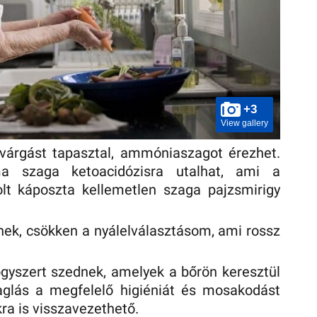
+3
View gallery
ivárgást tapasztal, ammóniaszagot érezhet.
a szaga ketoacidózisra utalhat, ami a
olt káposzta kellemetlen szaga pajzsmirigy
ek, csökken a nyálelválasztásom, ami rossz
gyszert szednek, amelyek a bőrön keresztül
zaglás a megfelelő higiéniát és mosakodást
kra is visszavezethető.