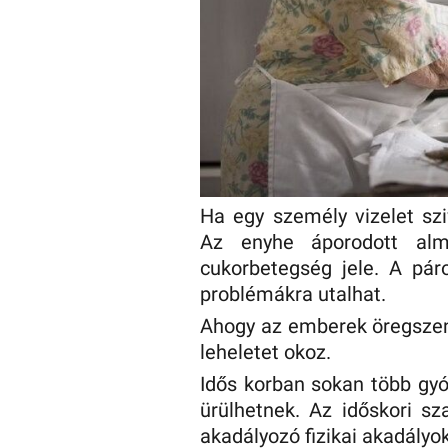
Ha egy személy vizelet sz
Az enyhe áporodott alm
cukorbetegség jele. A pár
problémákra utalhat.
Ahogy az emberek öregszen
leheletet okoz.
Idős korban sokan több gyó
ürülhetnek. Az időskori s
akadályozó fizikai akadályo