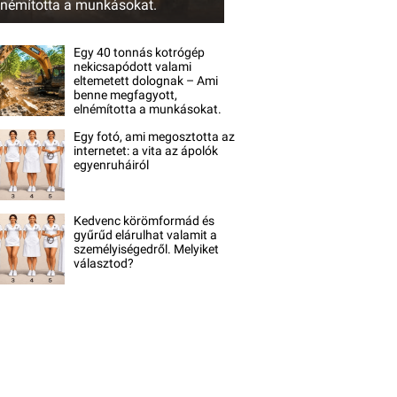
lnémította a munkásokat.
Egy 40 tonnás kotrógép
nekicsapódott valami
eltemetett dolognak – Ami
benne megfagyott,
elnémította a munkásokat.
Egy fotó, ami megosztotta az
internetet: a vita az ápolók
egyenruháiról
Kedvenc körömformád és
gyűrűd elárulhat valamit a
személyiségedről. Melyiket
választod?