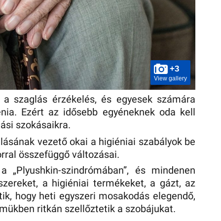
+3
View gallery
t a szaglás érzékelés, és egyesek számára
nia. Ezért az idősebb egyéneknek oda kell
lási szokásaikra.
ulásának vezető okai a higiéniai szabályok be
orral összefüggő változásai.
a „Plyushkin-szindrómában”, és mindenen
szereket, a higiéniai termékeket, a gázt, az
etik, hogy heti egyszeri mosakodás elegendő,
lmükben ritkán szellőztetik a szobájukat.