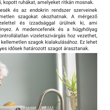
i, kopott ruhákat, amelyeket ritkán mosnak.
esék és az endokrin rendszer szerveinek
lemetlen szagokat okozhatnak. A mérgező
zelettel és izzadsággal ürülnek ki, ami
ményez. A medencefenék és a húgyhólyag
ntrollálatlan vizeletszivárgás hoz vezethet,
 kellemetlen szagok kialakulásához. Ez lehet
yes idősek határozott szagot árasztanak.