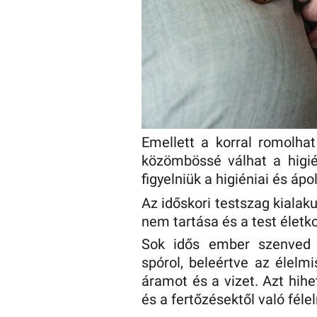
Emellett a korral romolha
közömbössé válhat a higié
figyelniük a higiéniai és ápo
Az időskori testszag kialak
nem tartása és a test életk
Sok idős ember szenved 
spórol, beleértve az élelmi
áramot és a vizet. Azt hih
és a fertőzésektől való féle