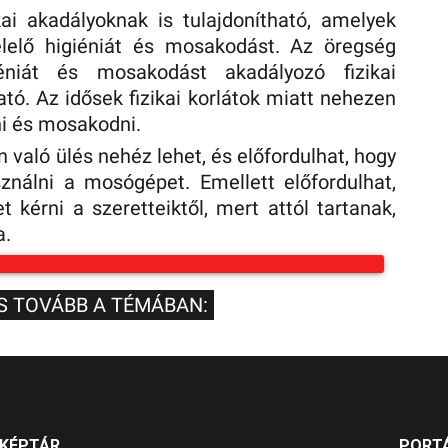
kai akadályoknak is tulajdonítható, amelyek
elő higiéniát és mosakodást. Az öregség
niát és mosakodást akadályozó fizikai
ató. Az idősek fizikai korlátok miatt nehezen
i és mosakodni.
való ülés nehéz lehet, és előfordulhat, hogy
ználni a mosógépet. Emellett előfordulhat,
 kérni a szeretteiktől, mert attól tartanak,
a.
S TOVÁBB A TÉMÁBAN:
KÉPTÁR
PORT