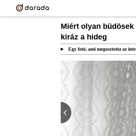
Miért olyan büdösek 
kiráz a hideg
Egy fotó, ami megosztotta az inte