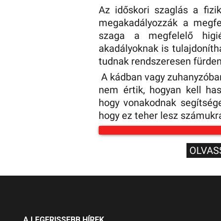
Az időskori szaglás a fizi
megakadályozzák a megfel
szaga a megfelelő higié
akadályoknak is tulajdoníth
tudnak rendszeresen fürden
A kádban vagy zuhanyzóban 
nem értik, hogyan kell has
hogy vonakodnak segítséget
hogy ez teher lesz számukr
OLVAS
A LEGFRISSEBB HÍREK