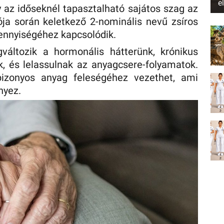
e
y az időseknél tapasztalható sajátos szag az
ja során keletkező 2-nominális nevű zsíros
nnyiségéhez kapcsolódik.
változik a hormonális hátterünk, krónikus
, és lelassulnak az anyagcsere-folyamatok.
izonyos anyag feleségéhez vezethet, ami
nyez.