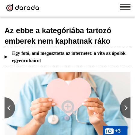
Az ebbe a kategóriába tartozó
emberek nem kaphatnak ráko
Egy fotó, ami megosztotta az internetet: a vita az ápolók
egyenruháiról
+3