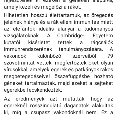
fejlesztenek ki ezeken a géneken alapulva,
amely kezeli és megelőzi a rákot.
Hihetetlen hosszú élettartamuk, az öregedés
jeleinek hiánya és a rák elleni immunitás miatt
az elefántok ideális alanyai a tudományos
vizsgálatoknak. A Cambridge-i Egyetem
kutatói kísérletet tettek a rágcsálók
immunrendszerének tanulmányozására. A
vakondok különböző szerveiből 79
szövetmintát vettek, megfertőzték őket olyan
vírusokkal, amelyek egerek és patkányok rákos
megbetegedéseivel összefüggésbe hozható
géneket tartalmaztak, majd ezeket a sejteket
egerekbe fecskendezték.
Az eredmények azt mutatták, hogy az
egereknél rosszindulatú daganatok alakultak
ki, míg a csupasz vakondoknál nem. Ez a