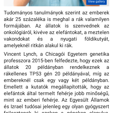
View gallery
Tudományos tanulmányok szerint az emberek
akár 25 százaléka is meghal a rák valamilyen
formájában. Az állatok is szenvednek az
onkológiáról, kivéve az elefántokat, a meztelen
vakondokat és a nyugati földikutyát,
amelyeknél ritkán alakul ki rák.
Vincent Lynch, a Chicagói Egyetem genetika
professzora 2015-ben felfedezte, hogy ezek az
állatok 20 példányban rendelkeznek a
rákellenes TP53 gén 20 példányával, míg az
embereknél csak egy vagy két példányban.
Emellett a kutatók megállapították, hogy az
elefántok által termelt fehérje jobb minőségű,
mint az emberi fehérje. Az Egyesült Államok
és Izrael tudósai jelenleg egy olyan gyógyszert