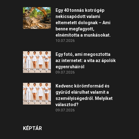
Egy 40 tonnás kotrógép
nekicsapódott valami
eltemetett dolognak – Ami
benne megfagyott,
elnémította a munkásokat.
10.07.2026
Egy fotó, ami megosztotta
az internetet: a vita az ápolók
egyenruháiról
09.07.2026
Kedvenc körömformád és
gyűrűd elárulhat valamit a
személyiségedről. Melyiket
választod?
09.07.2026
KÉPTÁR