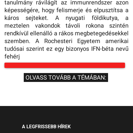
tanulmány rávilágít az immunrendszer azon
képességére, hogy felismerje és elpusztítsa a
káros sejteket. A nyugati földikutya, a
meztelen vakondok távoli rokona szintén
rendkívül ellenálló a rákos megbetegedésekkel
szemben. A Rochesteri Egyetem amerikai
tudósai szerint ez egy bizonyos IFN-béta nevű
fehérj
OLVASS TOVÁBB A TÉMÁBAN:
A LEGFRISSEBB HÍREK