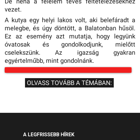
De néha a félelem téves feltételezésekhez
vezet.
A kutya egy helyi lakos volt, aki belefáradt a
melegbe, és úgy döntött, a Balatonban hűsöl.
Ez az esemény azt mutatja, hogy legyünk
óvatosak és gondolkodjunk, mielőtt
cselekszünk. Az igazság gyakran
egyértelműbb, mint gondolnánk.
OLVASS TOVÁBB A TÉMÁBAN:
A LEGFRISSEBB HÍREK