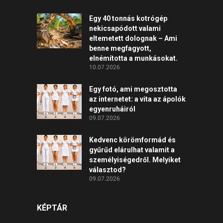
Egy 40 tonnás kotrógép
nekicsapódott valami
eltemetett dolognak – Ami
benne megfagyott,
elnémította a munkásokat.
10.07.2026
Egy fotó, ami megosztotta
az internetet: a vita az ápolók
egyenruháiról
09.07.2026
Kedvenc körömformád és
gyűrűd elárulhat valamit a
személyiségedről. Melyiket
választod?
09.07.2026
KÉPTÁR