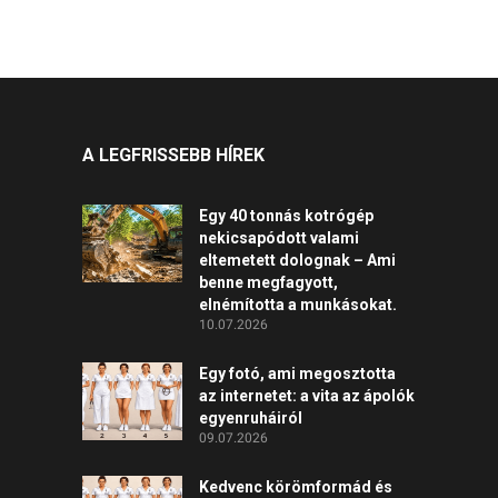
A LEGFRISSEBB HÍREK
Egy 40 tonnás kotrógép
nekicsapódott valami
eltemetett dolognak – Ami
benne megfagyott,
elnémította a munkásokat.
10.07.2026
Egy fotó, ami megosztotta
az internetet: a vita az ápolók
egyenruháiról
09.07.2026
Kedvenc körömformád és