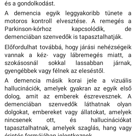
és a gondolkodást.
A demencia egyik leggyakoribb tünete a
motoros kontroll elvesztése. A remegés a
Parkinson-kórhoz kapcsolódik, de
demenciában szenvedők is tapasztalhatják.
Előfordulhat továbbá, hogy járási nehézségeik
vannak a kéz- vagy lábremegés miatt, a
szokásosnál sokkal lassabban járnak,
gyengébbek vagy félnek az eleséstől.
A demencia másik korai jele a vizuális
hallucinációk, amelyek gyakran az egyik első
dolog, amit az emberek észrevesznek. A
demenciában szenvedők láthatnak olyan
dolgokat, embereket vagy állatokat, amelyek
nincsenek ott, és hallucinációkat
tapasztalhatnak, amelyek szaglás, hang vagy
érintés formájában jelentkeznek.