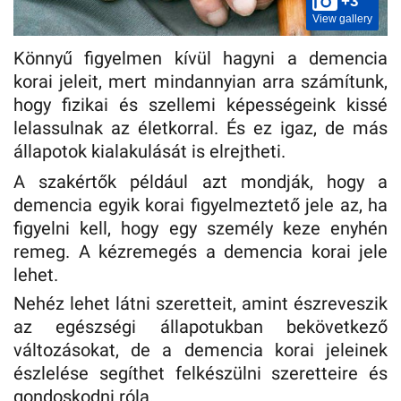
+3
View gallery
Könnyű figyelmen kívül hagyni a demencia
korai jeleit, mert mindannyian arra számítunk,
hogy fizikai és szellemi képességeink kissé
lelassulnak az életkorral. És ez igaz, de más
állapotok kialakulását is elrejtheti.
A szakértők például azt mondják, hogy a
demencia egyik korai figyelmeztető jele az, ha
figyelni kell, hogy egy személy keze enyhén
remeg. A kézremegés a demencia korai jele
lehet.
Nehéz lehet látni szeretteit, amint észreveszik
az egészségi állapotukban bekövetkező
változásokat, de a demencia korai jeleinek
észlelése segíthet felkészülni szeretteire és
gondoskodni róla.