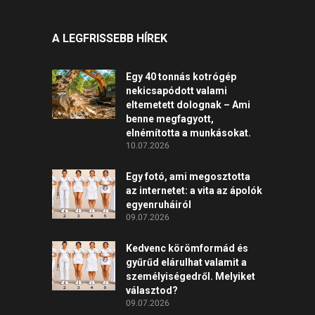
A LEGFRISSEBB HÍREK
Egy 40 tonnás kotrógép
nekicsapódott valami
eltemetett dolognak – Ami
benne megfagyott,
elnémította a munkásokat.
10.07.2026
Egy fotó, ami megosztotta
az internetet: a vita az ápolók
egyenruháiról
09.07.2026
Kedvenc körömformád és
gyűrűd elárulhat valamit a
személyiségedről. Melyiket
választod?
09.07.2026