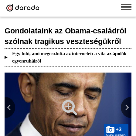
Gondolataink az Obama-családról
szólnak tragikus veszteségükről
Egy fotó, ami megosztotta az internetet: a vita az ápolók
egyenruháiról
+3
View gallery