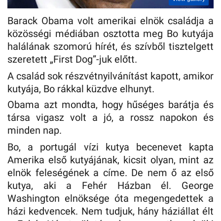
Barack Obama volt amerikai elnök családja a
közösségi médiában osztotta meg Bo kutyája
halálának szomorú hírét, és szívből tisztelgett
szeretett „First Dog”-juk előtt.
A család sok részvétnyilvánítást kapott, amikor
kutyája, Bo rákkal küzdve elhunyt.
Obama azt mondta, hogy hűséges barátja és
társa vigasz volt a jó, a rossz napokon és
minden nap.
Bo, a portugál vízi kutya becenevet kapta
Amerika első kutyájának, kicsit olyan, mint az
elnök feleségének a címe. De nem ő az első
kutya, aki a Fehér Házban él. George
Washington elnöksége óta megengedettek a
házi kedvencek. Nem tudjuk, hány háziállat élt