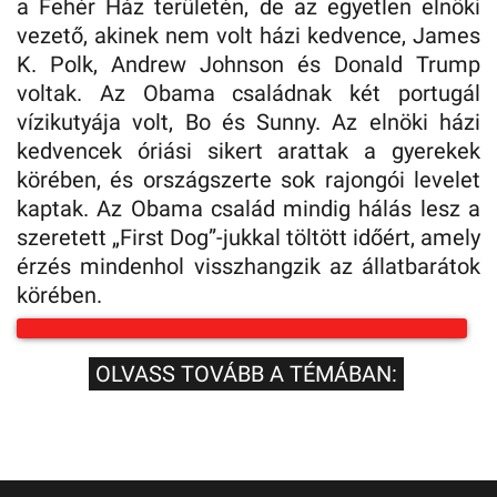
a Fehér Ház területén, de az egyetlen elnöki
vezető, akinek nem volt házi kedvence, James
K. Polk, Andrew Johnson és Donald Trump
voltak. Az Obama családnak két portugál
vízikutyája volt, Bo és Sunny. Az elnöki házi
kedvencek óriási sikert arattak a gyerekek
körében, és országszerte sok rajongói levelet
kaptak. Az Obama család mindig hálás lesz a
szeretett „First Dog”-jukkal töltött időért, amely
érzés mindenhol visszhangzik az állatbarátok
körében.
OLVASS TOVÁBB A TÉMÁBAN: