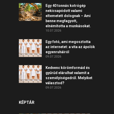
Egy 40 tonnás kotrógép
nekicsapódott valami
eltemetett dolognak – Ami
benne megfagyott,
elnémította a munkásokat.
10.07.2026
Egy fotó, ami megosztotta
az internetet: a vita az ápolók
egyenruháiról
09.07.2026
Kedvenc körömformád és
gyűrűd elárulhat valamit a
személyiségedről. Melyiket
választod?
09.07.2026
KÉPTÁR