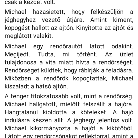
csak a kezdet volt.
Michael hazasietett, hogy felkészüljön a
jéghegyhez vezető útjára. Amint kiment,
kopogást hallott az ajtón. Kinyitotta az ajtót és
meglátott valakit.
Michael egy rendőrautót látott odakint.
Megijedt. Tudta, mi történt. Az üzlet
tulajdonosa a vita miatt hívta a rendőrséget.
Rendőrséget küldtek, hogy rábírják a feladásra.
Miközben a rendőrök kopogtattak, Michael
kiszaladt a hátsó ajtón.
A tenger titokzatosabb volt, mint a rendőrség.
Michael hallgatott, mielőtt felszállt a hajóra.
Hangtalanul kioldotta a köteleket. A hajó
indulásra készen állt. A jéghegy jelentős volt.
Michael kikormányozta a hajót a kikötőből.
Látott egy rendőrcsónakot reflektorral, amint a