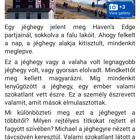
+3
View gallery
Egy jéghegy jelent meg Haven’s Edge
partjainál, sokkolva a falu lakóit. Ahogy felkelt
a nap, a jéghegy alakja kitisztult, mindenkit
meglepve.
Ez a jéghegy vagy a valaha volt legnagyobb
jéghegy volt, vagy gyorsan elolvadt. Mindkettőt
meg kellett magyarázni. Míg mindenkit
lenyűgözött a jéghegy, egy ember valami
szokatlant vett észre. Ez a személy észrevett
valamit, amit mások elmulasztottak.
Mi különbözteti meg ezt a jéghegyet a
többitől? Milyen rejtélyes titkokat rejtett el
fagyott szívében? Michael a jéghegyre nézett a
távcsövén keresztül. Valami szokatlant látott a