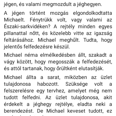
jégen, és valami megmozdult a jéghegyen.
A jégen történt mozgás elgondolkodtatta
Michaelt. Fénytrükk volt, vagy valami az
Északi-sarkvidéken? A rejtély minden egyes
pillanattal nőtt, és közelebb vitte az igazság
feltárásához. Michael meghűlt. Tudta, hogy
jelentős felfedezésre készül.
Michael néma elmélkedésben állt, szakadt a
vágy között, hogy megosszák a felfedezését,
és attól tartanak, hogy őrültként elutasítják.
Michael állta a sarat, miközben az üzlet
tulajdonosa habozott. Szüksége volt a
felszerelésre egy tervhez, amelyet még nem
tudott felfedni. Az üzlet tulajdonosa, akit
érdekelt a jéghegy rejtélye, eladta neki a
berendezést. De Michael keveset tudott, ez