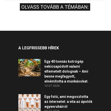
OLVASS TOVÁBB A TÉMÁBAN:
A LEGFRISSEBB HÍREK
Egy 40 tonnás kotrógép
nekicsapódott valami
eltemetett dolognak – Ami
benne megfagyott,
elnémította a munkásokat.
10.07.2026
Egy fotó, ami megosztotta
az internetet: a vita az ápolók
egyenruháiról