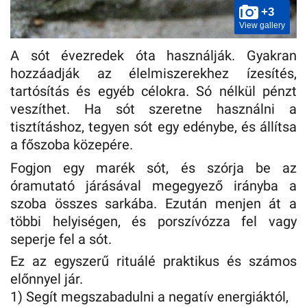
+3
View gallery
A sót évezredek óta használják. Gyakran
hozzáadják az élelmiszerekhez ízesítés,
tartósítás és egyéb célokra. Só nélkül pénzt
veszíthet. Ha sót szeretne használni a
tisztításhoz, tegyen sót egy edénybe, és állítsa
a főszoba közepére.
Fogjon egy marék sót, és szórja be az
óramutató járásával megegyező irányba a
szoba összes sarkába. Ezután menjen át a
többi helyiségen, és porszívózza fel vagy
seperje fel a sót.
Ez az egyszerű rituálé praktikus és számos
előnnyel jár.
1) Segít megszabadulni a negatív energiáktól,