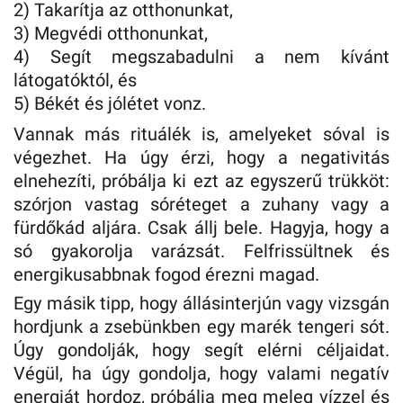
2) Takarítja az otthonunkat,
3) Megvédi otthonunkat,
4) Segít megszabadulni a nem kívánt
látogatóktól, és
5) Békét és jólétet vonz.
Vannak más rituálék is, amelyeket sóval is
végezhet. Ha úgy érzi, hogy a negativitás
elnehezíti, próbálja ki ezt az egyszerű trükköt:
szórjon vastag sóréteget a zuhany vagy a
fürdőkád aljára. Csak állj bele. Hagyja, hogy a
só gyakorolja varázsát. Felfrissültnek és
energikusabbnak fogod érezni magad.
Egy másik tipp, hogy állásinterjún vagy vizsgán
hordjunk a zsebünkben egy marék tengeri sót.
Úgy gondolják, hogy segít elérni céljaidat.
Végül, ha úgy gondolja, hogy valami negatív
energiát hordoz, próbálja meg meleg vízzel és