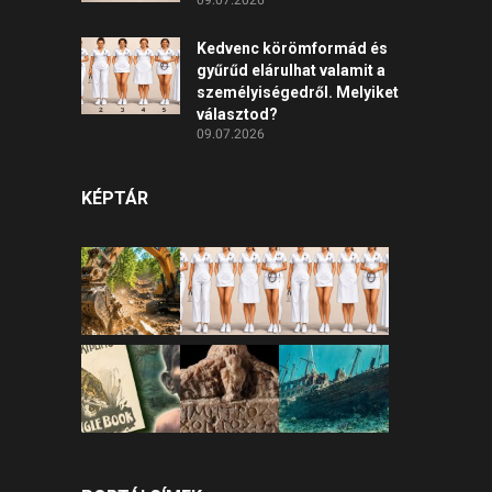
09.07.2026
Kedvenc körömformád és
gyűrűd elárulhat valamit a
személyiségedről. Melyiket
választod?
09.07.2026
KÉPTÁR