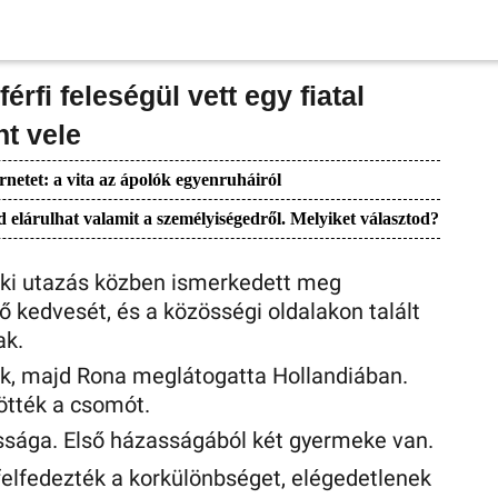
érfi feleségül vett egy fiatal
nt vele
rnetet: a vita az ápolók egyenruháiról
lárulhat valamit a személyiségedről. Melyiket választod?
eki utazás közben ismerkedett meg
ő kedvesét, és a közösségi oldalakon talált
ak.
ek, majd Rona meglátogatta Hollandiában.
tték a csomót.
sága. Első házasságából két gyermeke van.
felfedezték a korkülönbséget, elégedetlenek