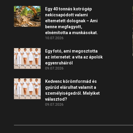
Egy 40 tonnás kotrógép
nekicsapódott valami
eltemetett dolognak – Ami
benne megfagyott,
elnémította a munkásokat.
10.07.2026
Egy fotó, ami megosztotta
az internetet: a vita az ápolók
egyenruháiról
09.07.2026
Kedvenc körömformád és
gyűrűd elárulhat valamit a
személyiségedről. Melyiket
választod?
09.07.2026