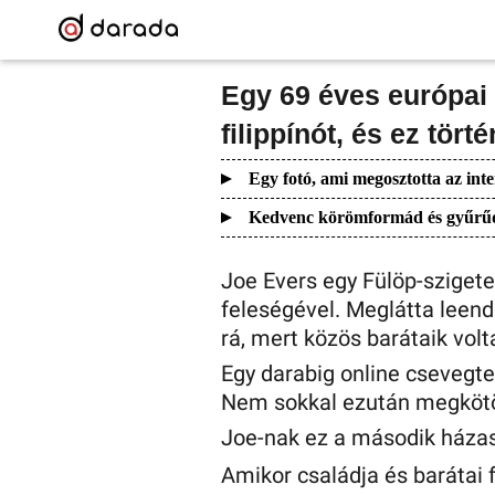
Egy 69 éves európai f
filippínót, és ez törté
Egy fotó, ami megosztotta az inte
Kedvenc körömformád és gyűrűd e
Joe Evers egy Fülöp-sziget
feleségével. Meglátta leend
rá, mert közös barátaik volt
Egy darabig online csevegt
Nem sokkal ezután megkötö
Joe-nak ez a második házas
Amikor családja és barátai 