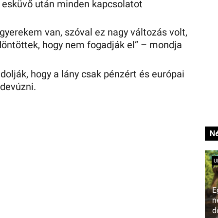
z esküvő után minden kapcsolatot
t gyerekem van, szóval ez nagy változás volt,
döntöttek, hogy nem fogadják el” – mondja
dolják, hogy a lány csak pénzért és európai
ndevúzni.
Né
U
E
n
d