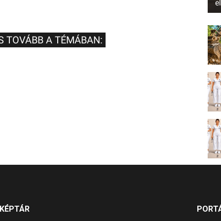
e
S TOVÁBB A TÉMÁBAN:
KÉPTÁR
PORT