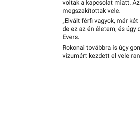
voltak a kapcsolat miatt. A
megszakítottak vele.
„Elvált férfi vagyok, már ké
de ez az én életem, és úgy 
Evers.
Rokonai továbbra is úgy gon
vízumért kezdett el vele ra