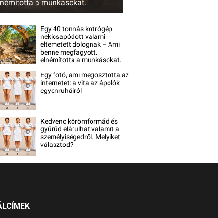
lnémította a munkásokat.
Egy 40 tonnás kotrógép
nekicsapódott valami
eltemetett dolognak – Ami
benne megfagyott,
elnémította a munkásokat.
Egy fotó, ami megosztotta az
internetet: a vita az ápolók
egyenruháiról
Kedvenc körömformád és
gyűrűd elárulhat valamit a
személyiségedről. Melyiket
választod?
ÁLCÍMEK