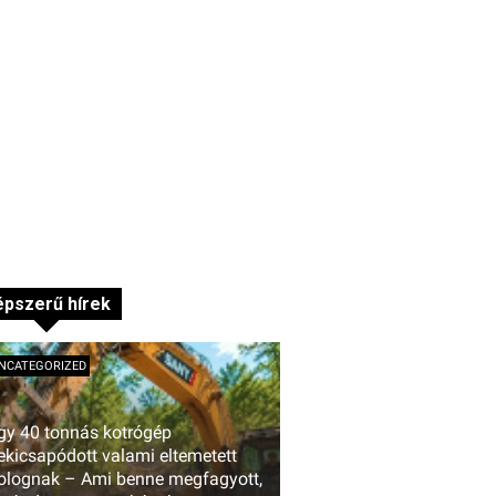
pszerű hírek
NCATEGORIZED
gy 40 tonnás kotrógép
ekicsapódott valami eltemetett
olognak – Ami benne megfagyott,