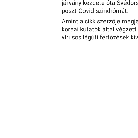
járvány kezdete óta Svédor
poszt-Covid-szindrómát.
Amint a cikk szerzője megje
koreai kutatók által végzet
vírusos légúti fertőzések ki