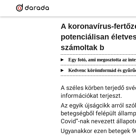
A koronavírus-fertőz
potenciálisan életve
számoltak b
Egy fotó, ami megosztotta az inte
Kedvenc körömformád és gyűrűd e
A széles körben terjedő své
információkat terjeszt.
Az egyik újságcikk arról szó
betegségből felépült államp
Covid”-nak nevezett állapot
Ugyanakkor ezen betegek 90