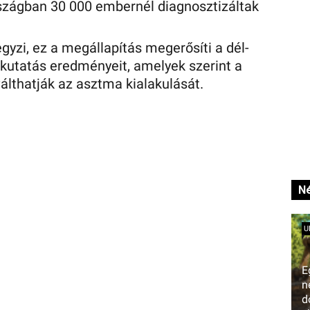
szágban 30 000 embernél diagnosztizáltak
gyzi, ez a megállapítás megerősíti a dél-
t kutatás eredményeit, amelyek szerint a
válthatják az asztma kialakulását.
Né
U
E
n
d