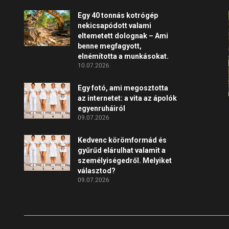
Egy 40 tonnás kotrógép
nekicsapódott valami
eltemetett dolognak – Ami
benne megfagyott,
elnémította a munkásokat.
10.07.2026
Egy fotó, ami megosztotta
az internetet: a vita az ápolók
egyenruháiról
09.07.2026
Kedvenc körömformád és
gyűrűd elárulhat valamit a
személyiségedről. Melyiket
választod?
09.07.2026