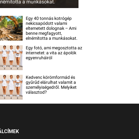
lnémította a munkásokat.
Egy 40 tonnás kotrógép
nekicsapódott valami
eltemetett dolognak – Ami
benne megfagyott,
elnémította a munkásokat.
Egy fotó, ami megosztotta az
internetet: a vita az ápolók
egyenruháiról
Kedvenc körömformád és
gyűrűd elárulhat valamit a
személyiségedről. Melyiket
választod?
ÁLCÍMEK