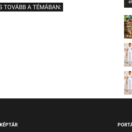
e
S TOVÁBB A TÉMÁBAN:
KÉPTÁR
PORT