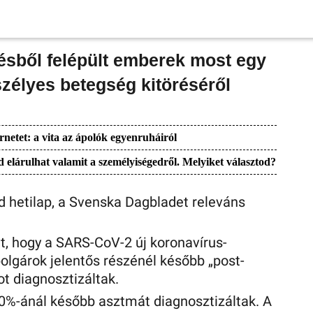
ésből felépült emberek most egy
szélyes betegség kitöréséről
rnetet: a vita az ápolók egyenruháiról
lárulhat valamit a személyiségedről. Melyiket választod?
d hetilap, a Svenska Dagbladet releváns
lt, hogy a SARS-CoV-2 új koronavírus-
olgárok jelentős részénél később „post-
ot diagnosztizáltak.
%-ánál később asztmát diagnosztizáltak. A