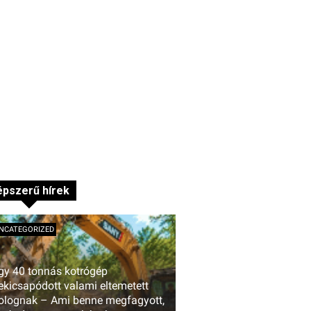
pszerű hírek
NCATEGORIZED
gy 40 tonnás kotrógép
ekicsapódott valami eltemetett
olognak – Ami benne megfagyott,