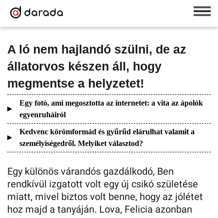
A ló nem hajlandó szülni, de az
állatorvos készen áll, hogy
megmentse a helyzetet!
Egy fotó, ami megosztotta az internetet: a vita az ápolók
egyenruháiról
Kedvenc körömformád és gyűrűd elárulhat valamit a
személyiségedről. Melyiket választod?
Egy különös várandós gazdálkodó, Ben
rendkívül izgatott volt egy új csikó születése
miatt, mivel biztos volt benne, hogy az jólétet
hoz majd a tanyáján. Lova, Felicia azonban