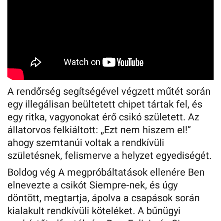
A rendőrség segítségével végzett műtét során
egy illegálisan beültetett chipet tártak fel, és
egy ritka, vagyonokat érő csikó született. Az
állatorvos felkiáltott: „Ezt nem hiszem el!”
ahogy szemtanúi voltak a rendkívüli
születésnek, felismerve a helyzet egyediségét.
Boldog vég A megpróbáltatások ellenére Ben
elnevezte a csikót Siempre-nek, és úgy
döntött, megtartja, ápolva a csapások során
kialakult rendkívüli köteléket. A bűnügyi