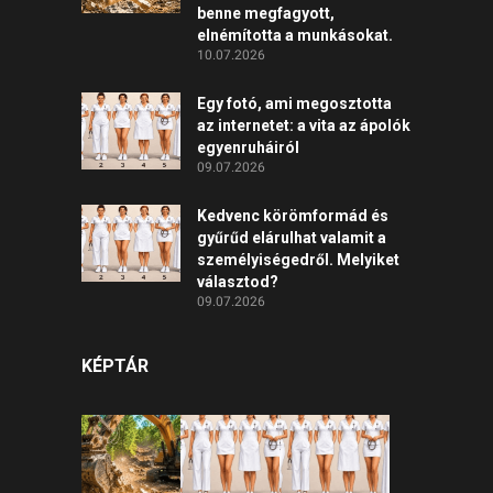
benne megfagyott,
elnémította a munkásokat.
10.07.2026
Egy fotó, ami megosztotta
az internetet: a vita az ápolók
egyenruháiról
09.07.2026
Kedvenc körömformád és
gyűrűd elárulhat valamit a
személyiségedről. Melyiket
választod?
09.07.2026
KÉPTÁR