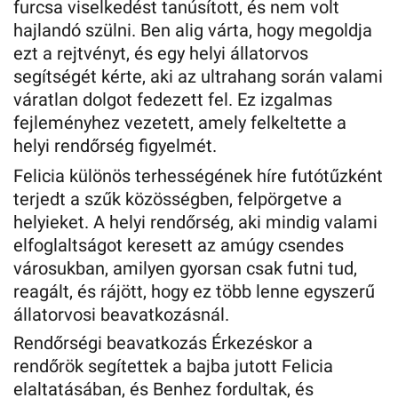
furcsa viselkedést tanúsított, és nem volt
hajlandó szülni. Ben alig várta, hogy megoldja
ezt a rejtvényt, és egy helyi állatorvos
segítségét kérte, aki az ultrahang során valami
váratlan dolgot fedezett fel. Ez izgalmas
fejleményhez vezetett, amely felkeltette a
helyi rendőrség figyelmét.
Felicia különös terhességének híre futótűzként
terjedt a szűk közösségben, felpörgetve a
helyieket. A helyi rendőrség, aki mindig valami
elfoglaltságot keresett az amúgy csendes
városukban, amilyen gyorsan csak futni tud,
reagált, és rájött, hogy ez több lenne egyszerű
állatorvosi beavatkozásnál.
Rendőrségi beavatkozás Érkezéskor a
rendőrök segítettek a bajba jutott Felicia
elaltatásában, és Benhez fordultak, és