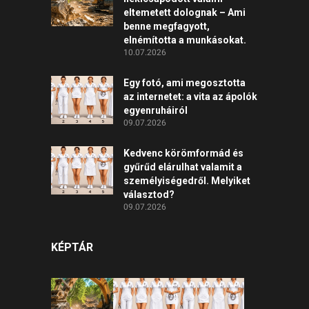
eltemetett dolognak – Ami
benne megfagyott,
elnémította a munkásokat.
10.07.2026
Egy fotó, ami megosztotta
az internetet: a vita az ápolók
egyenruháiról
09.07.2026
Kedvenc körömformád és
gyűrűd elárulhat valamit a
személyiségedről. Melyiket
választod?
09.07.2026
KÉPTÁR