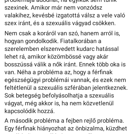
szexinek. Amikor már nem vonzódsz
valakihez, kevésbé izgatottá válsz a vele való
szex iránt, és a szexuális vágyad csökken.
Nem csak a koráról van szó, hanem arról is,
hogyan gondolkodik. Fiatalkorában a
szerelemben elszenvedett kudarc hatással
lehet rá, amikor közömbössé vagy akár
bosszússá válik a nők iránt. Ennek több oka is
van. Néha a probléma az, hogy a férfinak
egészségügyi problémái vannak, és ezek nem
feltétlenül a szexuális szférában jelentkeznek.
Sok betegség befolyásolhatja a szexuális
vágyat, még akkor is, ha nem közvetlenül
kapcsolódik hozzá.
A második probléma a fejben rejlő probléma.
Egy férfinak hiányozhat az önbizalma, küzdhet