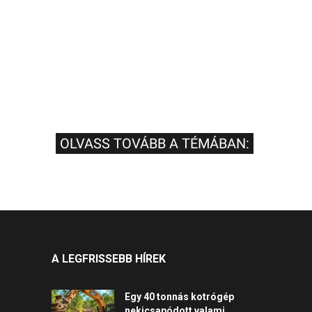
OLVASS TOVÁBB A TÉMÁBAN:
A LEGFRISSEBB HÍREK
Egy 40 tonnás kotrógép
nekicsapódott valami