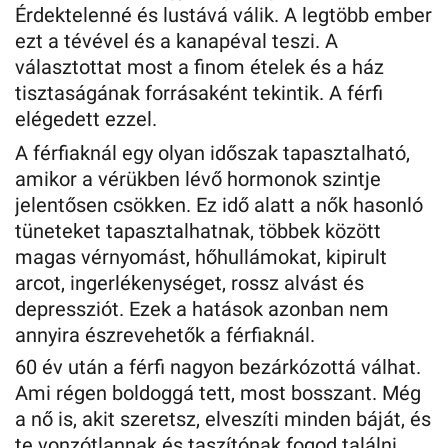
Érdektelenné és lustává válik. A legtöbb ember
ezt a tévével és a kanapéval teszi. A
választottat most a finom ételek és a ház
tisztaságának forrásaként tekintik. A férfi
elégedett ezzel.
A férfiaknál egy olyan időszak tapasztalható,
amikor a vérükben lévő hormonok szintje
jelentősen csökken. Ez idő alatt a nők hasonló
tüneteket tapasztalhatnak, többek között
magas vérnyomást, hőhullámokat, kipirult
arcot, ingerlékenységet, rossz alvást és
depressziót. Ezek a hatások azonban nem
annyira észrevehetők a férfiaknál.
60 év után a férfi nagyon bezárkózottá válhat.
Ami régen boldoggá tett, most bosszant. Még
a nő is, akit szeretsz, elveszíti minden báját, és
te vonzótlannak és taszítónak fogod találni.