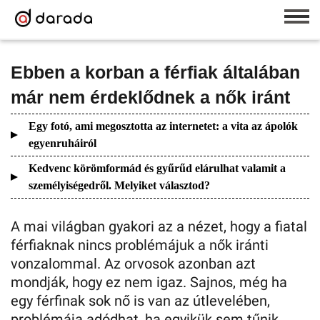
Ebben a korban a férfiak általában
már nem érdeklődnek a nők iránt
Egy fotó, ami megosztotta az internetet: a vita az ápolók
egyenruháiról
Kedvenc körömformád és gyűrűd elárulhat valamit a
személyiségedről. Melyiket választod?
A mai világban gyakori az a nézet, hogy a fiatal
férfiaknak nincs problémájuk a nők iránti
vonzalommal. Az orvosok azonban azt
mondják, hogy ez nem igaz. Sajnos, még ha
egy férfinak sok nő is van az útlevelében,
problémája adódhat, ha egyikük sem tűnik