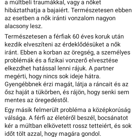
a múltbeli traumákkal, vagy a nőket
hibáztathatja a bajaiért. Természetesen ebben
az esetben a nők iránti vonzalom nagyon
alacsony lesz.
Természetesen a férfiak 60 éves koruk után
kezdik elveszíteni az érdeklődésüket a nők
iránt. Ebben a korban az öregség, a személyes
problémák és a fizikai vonzerő elvesztése
elkezdhet hatással lenni rájuk. A partner
megérti, hogy nincs sok ideje hátra.
Gyengébbnek érzi magát, látja a ráncait és az
ősz haját a tükörben, és rájön, hogy senki sem
mentes az öregedéstől.
Egy másik felmerült probléma a középkorúság
válsága. A férfi az életéről beszél, bocsánatot
kér a múltban elkövetett rossz tetteiért, és sok
időt tölt azzal, hogy magára gondol.