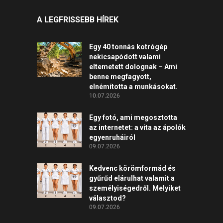
A LEGFRISSEBB HÍREK
Egy 40 tonnás kotrógép
nekicsapódott valami
eltemetett dolognak – Ami
benne megfagyott,
elnémította a munkásokat.
10.07.2026
Egy fotó, ami megosztotta
az internetet: a vita az ápolók
egyenruháiról
09.07.2026
Kedvenc körömformád és
gyűrűd elárulhat valamit a
személyiségedről. Melyiket
választod?
09.07.2026