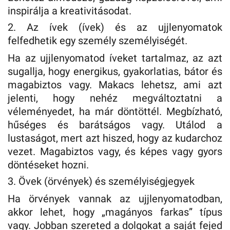
inspirálja a kreativitásodat.
2. Az ívek (ívek) és az ujjlenyomatok
felfedhetik egy személy személyiségét.
Ha az ujjlenyomatod íveket tartalmaz, az azt
sugallja, hogy energikus, gyakorlatias, bátor és
magabiztos vagy. Makacs lehetsz, ami azt
jelenti, hogy nehéz megváltoztatni a
véleményedet, ha már döntöttél. Megbízható,
hűséges és barátságos vagy. Utálod a
lustaságot, mert azt hiszed, hogy az kudarchoz
vezet. Magabiztos vagy, és képes vagy gyors
döntéseket hozni.
3. Övek (örvények) és személyiségjegyek
Ha örvények vannak az ujjlenyomatodban,
akkor lehet, hogy „magányos farkas” típus
vagy. Jobban szereted a dolgokat a saját fejed