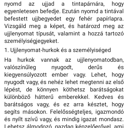
nyomd az ujjad a tintapárnára, hogy
egyenletesen befedje. Ezután nyomd a tintával
befestett ujjbegyedet egy fehér papírlapra.
Vizsgáld meg a képet, és határozd meg az
ujjlenyomat típusát, valamint a hozzá tartozó
személyiségjegyeket.
1. Ujjlenyomat-hurkok és a személyiséged
Ha hurkok vannak az ujjlenyomatodban,
valószínűleg nyugodt, derűs és
kiegyensúlyozott ember vagy. Lehet, hogy
nyugodt vagy, és nehéz lehet megtenni az első
lépést, de könnyen köthetsz barátságokat
különböző hátterű emberekkel. Kedves és
barátságos vagy, és ez arra késztet, hogy
segíts másokon. Felelősségteljes, igazmondó
és nyílt szívű vagy, és mindig igazat mondasz.
Lehetsz álmodozó, gazdag képzelőerővel, ami