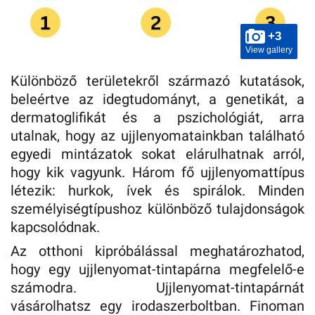
+3
View gallery
Különböző területekről származó kutatások,
beleértve az idegtudományt, a genetikát, a
dermatoglifikát és a pszichológiát, arra
utalnak, hogy az ujjlenyomatainkban található
egyedi mintázatok sokat elárulhatnak arról,
hogy kik vagyunk. Három fő ujjlenyomattípus
létezik: hurkok, ívek és spirálok. Minden
személyiségtípushoz különböző tulajdonságok
kapcsolódnak.
Az otthoni kipróbálással meghatározhatod,
hogy egy ujjlenyomat-tintapárna megfelelő-e
számodra. Ujjlenyomat-tintapárnát
vásárolhatsz egy irodaszerboltban. Finoman