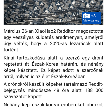
+3
View gallery
Március 26-án XiaoHao2 Redditor megosztotta
egy veszélyes küldetés eredményeit, amelyről
úgy vélték, hogy a 2020-as lezárások alatt
történt.
Kínai tartózkodása alatt a szerző egy drónt
reptetett át Észak-Korea határán, és néhány
képet készített. Ez képet adott a szerzőnek
arról, milyen is az élet Észak-Koreában.
A drónokról készült képeket tartalmazó Reddit-
bejegyzés mindössze 48 óra alatt 138 000
szavazatot kapott.
Néhány kép észak-koreai embereket ábrázol,