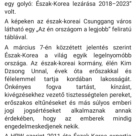
egy golyó: Észak-Korea lezárása 2018–2023”
volt.
A képeken az észak-koreai Csunggang város
látható egy „Az én országom a legjobb” feliratú
táblával.
A március 7-én közzétett jelentés szerint
Észak-Korea a világ egyik legelnyomóbb
országa. Az észak-koreai kormány, élén Kim
Dzsong Unnal, évek óta erőszakkal és
félelemmel tartja kordában lakosságát.
Önkényes fogva tartást, kínzást,
kivégzésekhez vezető tisztességtelen pereket,
erőszakos eltűnéseket és más súlyos emberi
jogi jogsértéseket alkalmaznak annak
érdekében, hogy az emberek mindig
engedelmeskedjenek nekik.
A HRW szerint 2011 óta Észak-Korea exportja