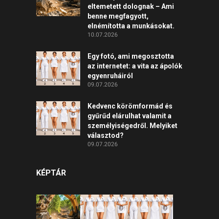
eltemetett dolognak – Ami
benne megfagyott,
elnémította a munkásokat.
10.07.2026
Egy fotó, ami megosztotta
az internetet: a vita az ápolók
egyenruháiról
09.07.2026
Kedvenc körömformád és
gyűrűd elárulhat valamit a
személyiségedről. Melyiket
választod?
09.07.2026
KÉPTÁR