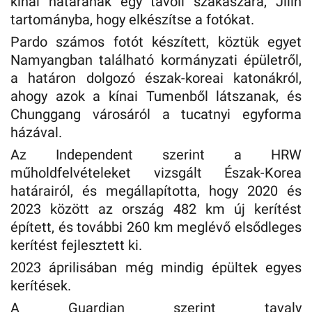
kínai határának egy távoli szakaszára, Jilin
tartományba, hogy elkészítse a fotókat.
Pardo számos fotót készített, köztük egyet
Namyangban található kormányzati épületről,
a határon dolgozó észak-koreai katonákról,
ahogy azok a kínai Tumenből látszanak, és
Chunggang városáról a tucatnyi egyforma
házával.
Az Independent szerint a HRW
műholdfelvételeket vizsgált Észak-Korea
határairól, és megállapította, hogy 2020 és
2023 között az ország 482 km új kerítést
épített, és további 260 km meglévő elsődleges
kerítést fejlesztett ki.
2023 áprilisában még mindig épültek egyes
kerítések.
A Guardian szerint tavaly