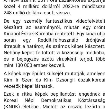
közel 4 milliárd dollárról 2022-re mindössze
248 millió dollárra esett vissza.
De egy személy fantasztikus videofelvételt
készített az eseményről, miután egy drónt
Kínából Észak-Koreába reptetett. Egy kínai útja
során egy Reddit-felhasználó drónjával
átrepült a határon, és számos képet készített.
Néhány képet feltöltött a közösségi médiába,
és a bejegyzés azóta vírusként terjed, több
mint 130 000 ember kedveli.
A képek egy épület külsejét mutatják, amelyen
Kim Ir Szen és Kim Dzsongil észak-koreai
vezetők képei láthatók.
Ezek a ritka képek bepillantást engednek a
Koreai Népi Demokratikus Köztársaság
(KNDK) életébe. Mielőtt az ország lezárta a